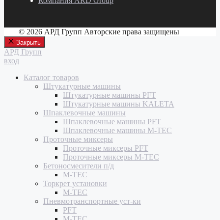
Компания ARD Group
© 2026 АРД Групп Авторские права защищены
Закрыть
АРД Групп
вход
Каталог товаров
Штукатурные машины
Штукатурные машины PFT
Штукатурные машины KALETA
Шпаклевочные машины
Шпаклевочные машины PFT
Шпаклевочные машины M-TEC
Проточные миксеры
Проточные миксеры PFT
Проточные миксеры M-TEC
Бетоносмесители п/д
M-TEC
Торкрет установки
M-TEC
Пневмотранспортные уст-ки
PFT
M-TEC