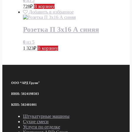
0
из 5
728
₽
В корзину
Добавить в избранное
Розетка П 3х16 А синяя
0
из 5
1 323
₽
В корзину
ООО “АРД Групп"
ИНН: 5024198503
КПП: 502401001
Штукатурные машины
Сухие смеси
Услуги по отделке