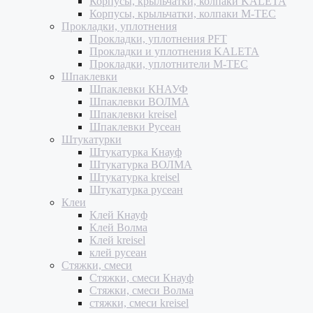
Корпусы, крыльчатки, колпаки KALETA
Корпусы, крыльчатки, колпаки M-TEC
Прокладки, уплотнения
Прокладки, уплотнения PFT
Прокладки и уплотнения KALETA
Прокладки, уплотнители M-TEC
Шпаклевки
Шпаклевки КНАУФ
Шпаклевки ВОЛМА
Шпаклевки kreisel
Шпаклевки Русеан
Штукатурки
Штукатурка Кнауф
Штукатурка ВОЛМА
Штукатурка kreisel
Штукатурка русеан
Клеи
Клей Кнауф
Клей Волма
Клей kreisel
клей русеан
Стяжки, смеси
Стяжки, смеси Кнауф
Стяжки, смеси Волма
стяжки, смеси kreisel