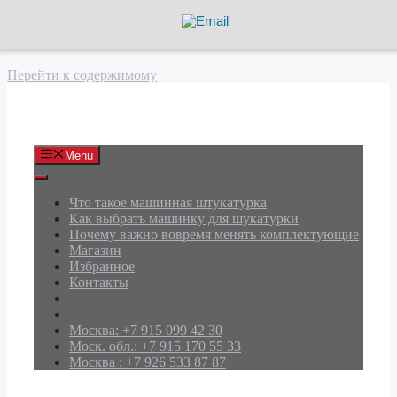
Перейти к содержимому
АРД Групп
Menu
Что такое машинная штукатурка
Как выбрать машинку для шукатурки
Почему важно вовремя менять комплектующие
Магазин
Избранное
Контакты
Москва: +7 915 099 42 30
Моск. обл.: +7 915 170 55 33
Москва : +7 926 533 87 87