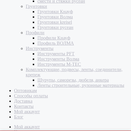
смести и стяжки русеан
Грунтовки
Грунтовки Кнауф
Грунтовки Волма
Грунтовки kreisel
Грунтовки русеан
Профили
Профили Кнауф
Профиль ВОЛМА
Инструменты
Инструменты PFT
Инструменты Волма
Инструменты M-TEC
Комплектующие, подвесы, ленты, соединители,
крепеж
Шурупы, саморезы, дюбеля, анкера
Ленты строительные, рулонные материалы
Оптовикам
Способы оплаты
Доставка
Контакты
Мой аккаунт
Блог
Мой аккаунт