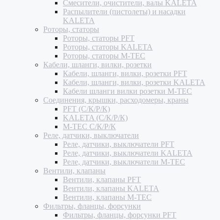
Смесители, очистители, валы KALETA
Распылители (пистолеты) и насадки
KALETA
Роторы, статоры
Роторы, статоры PFT
Роторы, статоры KALETA
Роторы, статоры M-TEC
Кабели, шланги, вилки, розетки
Кабели, шланги, вилки, розетки PFT
Кабели, шланги, вилки, розетки KALETA
Кабели шланги вилки розетки M-TEC
Соединения, крышки, расходомеры, краны
PFT (С/К/Р/К)
KALETA (С/К/Р/К)
M-TEC С/К/Р/К
Реле, датчики, выключатели
Реле, датчики, выключатели PFT
Реле, датчики, выключатели KALETA
Реле, датчики, выключатели M-TEC
Вентили, клапаны
Вентили, клапаны PFT
Вентили, клапаны KALETA
Вентили, клапаны M-TEC
Фильтры, фланцы, форсунки
Фильтры, фланцы, форсунки PFT