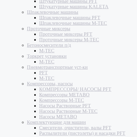
Штукатурные машины PFT
Штукатурные машины KALETA
Шпаклевочные машины
Шпаклевочные машины PFT
Шпаклевочные машины M-TEC
Проточные миксеры
Проточные миксеры PFT
Проточные миксеры M-TEC
Бетоносмесители п/д
M-TEC
Торкрет установки
M-TEC
Пневмотранспортные уст-ки
PFT
M-TEC
Компрессоры, насосы
КОМПРЕССОРЫ/ НАСОСЫ PFT
Компрессоры METABO
Компрессоры M-TEC
Насосы Растворные PFT
Насосы Растворные M-TEC
Насосы METABO
Комплектующие для машин
Смесители, очистители, валы PFT
Распылители (пистолеты) и насадки PFT