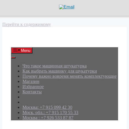
Перейти к содержимому
АРД Групп
Menu
Что такое машинная штукатурка
Как выбрать машинку для шукатурки
Почему важно вовремя менять комплектующие
Магазин
Избранное
Контакты
Москва: +7 915 099 42 30
Моск. обл.: +7 915 170 55 33
Москва : +7 926 533 87 87