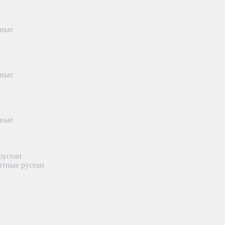
тные
тные
тные
русеан
нтные русеан