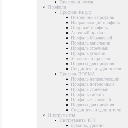
Грунтовки русеан
Профили
Профили Кнауф
Потолочный профиль
Направляющий профиль
Опорный профиль
Арочный профиль
Профиль Маячковый
Профиль капельник
Профиль стоечный
Профиль угловой
Усиленный профиль
Подвесы для профиля
Соединители, удлинители
Профиль ВОЛМА
Профиль направляющий
Профиль потолочный
Профиль стоечный
Профиль гибкий
Профиль маячковый
Подвесы для профиля
Соединители удлинители
Инструменты
Инструменты PFT
правило, уровни