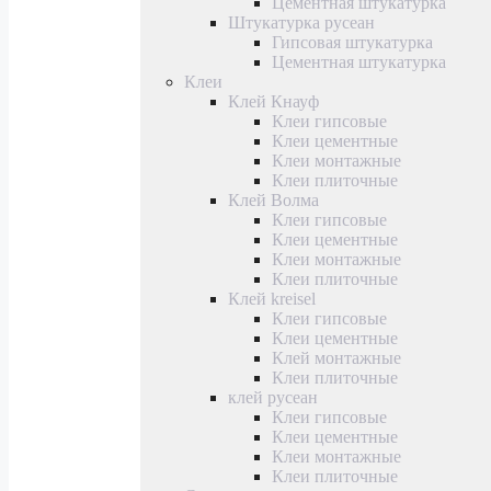
Цементная штукатурка
Штукатурка русеан
Гипсовая штукатурка
Цементная штукатурка
Клеи
Клей Кнауф
Клеи гипсовые
Клеи цементные
Клеи монтажные
Клеи плиточные
Клей Волма
Клеи гипсовые
Клеи цементные
Клеи монтажные
Клеи плиточные
Клей kreisel
Клеи гипсовые
Клеи цементные
Клей монтажные
Клеи плиточные
клей русеан
Клеи гипсовые
Клеи цементные
Клеи монтажные
Клеи плиточные