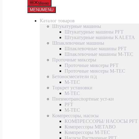
Меню
MENU
MENU
Каталог товаров
Штукатурные машины
Штукатурные машины PFT
Штукатурные машины KALETA
Шпаклевочные машины
Шпаклевочные машины PFT
Шпаклевочные машины M-TEC
Проточные миксеры
Проточные миксеры PFT
Проточные миксеры M-TEC
Бетоносмесители п/д
M-TEC
Торкрет установки
M-TEC
Пневмотранспортные уст-ки
PFT
M-TEC
Компрессоры, насосы
КОМПРЕССОРЫ/ НАСОСЫ PFT
Компрессоры METABO
Компрессоры M-TEC
Насосы Растворные PFT