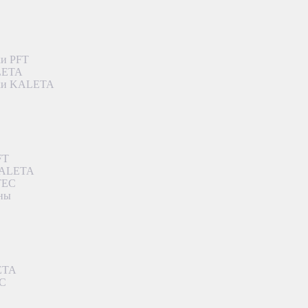
ки PFT
ALETA
дки KALETA
FT
 KALETA
TEC
аны
ETA
EC