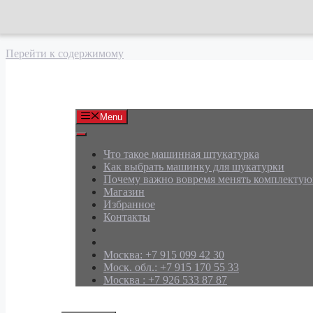
Перейти к содержимому
АРД Групп
Menu
Что такое машинная штукатурка
Как выбрать машинку для шукатурки
Почему важно вовремя менять комплекту
Магазин
Избранное
Контакты
Москва: +7 915 099 42 30
Моск. обл.: +7 915 170 55 33
Москва : +7 926 533 87 87