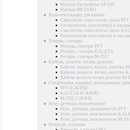
Насосы Растворные M-TEC
Насосы METABO
Комплектующие для машин
Смесители, очистители, валы PFT
Распылители (пистолеты) и насад
Смесители, очистители, валы K
Распылители (пистолеты) и наса
Роторы, статоры
Роторы, статоры PFT
Роторы, статоры KALETA
Роторы, статоры M-TEC
Кабели, шланги, вилки, розетки
Кабели, шланги, вилки, розетки P
Кабели, шланги, вилки, розетки
Кабели шланги вилки розетки M-
Соединения, крышки, расходомеры, кр
PFT (С/К/Р/К)
KALETA (С/К/Р/К)
M-TEC С/К/Р/К
Реле, датчики, выключатели
Реле, датчики, выключатели PFT
Реле, датчики, выключатели KAL
Реле, датчики, выключатели M-T
Вентили, клапаны
Вентили, клапаны PFT