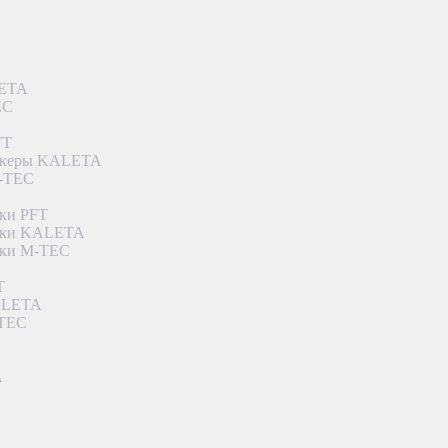
LETA
EC
FT
ункеры KALETA
M-TEC
ки PFT
етки KALETA
тки M-TEC
T
KALETA
-TEC
A