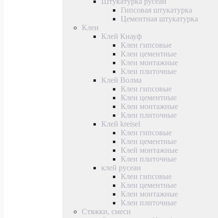
Штукатурка русеан
Гипсовая штукатурка
Цементная штукатурка
Клеи
Клей Кнауф
Клеи гипсовые
Клеи цементные
Клеи монтажные
Клеи плиточные
Клей Волма
Клеи гипсовые
Клеи цементные
Клеи монтажные
Клеи плиточные
Клей kreisel
Клеи гипсовые
Клеи цементные
Клей монтажные
Клеи плиточные
клей русеан
Клеи гипсовые
Клеи цементные
Клеи монтажные
Клеи плиточные
Стяжки, смеси