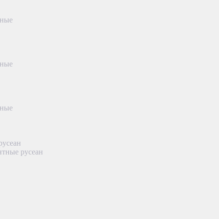
тные
тные
тные
русеан
нтные русеан