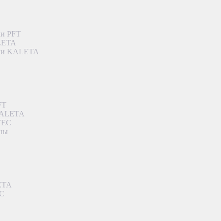
ки PFT
ALETA
дки KALETA
FT
 KALETA
TEC
аны
ETA
EC