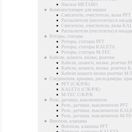
Насосы METABO
Комплектующие для машин
Смесители, очистители, валы PFT
Распылители (пистолеты) и насад
Смесители, очистители, валы K
Распылители (пистолеты) и наса
Роторы, статоры
Роторы, статоры PFT
Роторы, статоры KALETA
Роторы, статоры M-TEC
Кабели, шланги, вилки, розетки
Кабели, шланги, вилки, розетки P
Кабели, шланги, вилки, розетки
Кабели шланги вилки розетки M-
Соединения, крышки, расходомеры, кр
PFT (С/К/Р/К)
KALETA (С/К/Р/К)
M-TEC С/К/Р/К
Реле, датчики, выключатели
Реле, датчики, выключатели PFT
Реле, датчики, выключатели KAL
Реле, датчики, выключатели M-T
Вентили, клапаны
Вентили, клапаны PFT
Вентили, клапаны KALETA