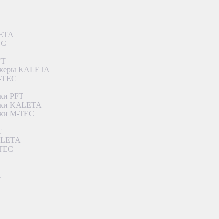
LETA
EC
FT
ункеры KALETA
M-TEC
ки PFT
етки KALETA
тки M-TEC
T
KALETA
-TEC
A