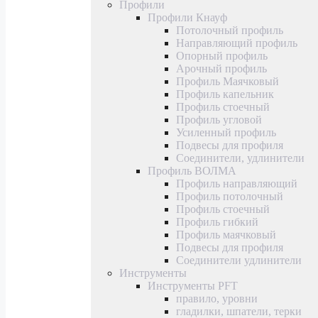
Профили
Профили Кнауф
Потолочный профиль
Направляющий профиль
Опорный профиль
Арочный профиль
Профиль Маячковый
Профиль капельник
Профиль стоечный
Профиль угловой
Усиленный профиль
Подвесы для профиля
Соединители, удлинители
Профиль ВОЛМА
Профиль направляющий
Профиль потолочный
Профиль стоечный
Профиль гибкий
Профиль маячковый
Подвесы для профиля
Соединители удлинители
Инструменты
Инструменты PFT
правило, уровни
гладилки, шпатели, терки