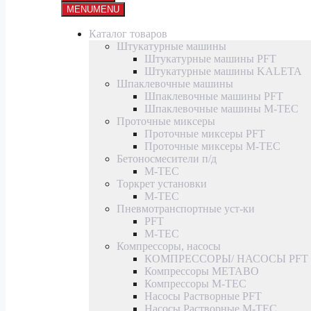
MENU
MENU
Каталог товаров
Штукатурные машины
Штукатурные машины PFT
Штукатурные машины KALETA
Шпаклевочные машины
Шпаклевочные машины PFT
Шпаклевочные машины M-TEC
Проточные миксеры
Проточные миксеры PFT
Проточные миксеры M-TEC
Бетоносмесители п/д
M-TEC
Торкрет установки
M-TEC
Пневмотранспортные уст-ки
PFT
M-TEC
Компрессоры, насосы
КОМПРЕССОРЫ/ НАСОСЫ PFT
Компрессоры METABO
Компрессоры M-TEC
Насосы Растворные PFT
Насосы Растворные M-TEC