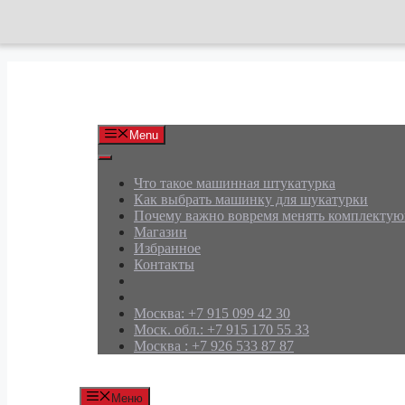
Перейти
к
содержимому
АРД Групп
Menu
Что такое машинная штукатурка
Как выбрать машинку для шукатурки
Почему важно вовремя менять комплекту
Магазин
Избранное
Контакты
Москва: +7 915 099 42 30
Моск. обл.: +7 915 170 55 33
Москва : +7 926 533 87 87
Меню