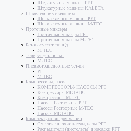
Штукатурные машины PFT
Штукатурные машины KALETA
Шпаклевочные машины
Шпаклевочные машины PFT
Шпаклевочные машины M-TEC
Проточные миксеры
Проточные миксеры PFT
Проточные миксеры M-TEC
Бетоносмесители п/д
M-TEC
Торкрет установки
M-TEC
Пневмотранспортные уст-ки
PFT
M-TEC
Компрессоры, насосы
КОМПРЕССОРЫ/ НАСОСЫ PFT
Компрессоры METABO
Компрессоры M-TEC
Насосы Растворные PFT
Насосы Растворные M-TEC
Насосы METABO
Комплектующие для машин
Смесители, очистители, валы PFT
Распылители (пистолеты) и насадки PFT