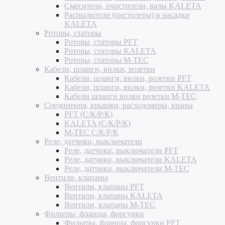
Смесители, очистители, валы KALETA
Распылители (пистолеты) и насадки
KALETA
Роторы, статоры
Роторы, статоры PFT
Роторы, статоры KALETA
Роторы, статоры M-TEC
Кабели, шланги, вилки, розетки
Кабели, шланги, вилки, розетки PFT
Кабели, шланги, вилки, розетки KALETA
Кабели шланги вилки розетки M-TEC
Соединения, крышки, расходомеры, краны
PFT (С/К/Р/К)
KALETA (С/К/Р/К)
M-TEC С/К/Р/К
Реле, датчики, выключатели
Реле, датчики, выключатели PFT
Реле, датчики, выключатели KALETA
Реле, датчики, выключатели M-TEC
Вентили, клапаны
Вентили, клапаны PFT
Вентили, клапаны KALETA
Вентили, клапаны M-TEC
Фильтры, фланцы, форсунки
Фильтры, фланцы, форсунки PFT