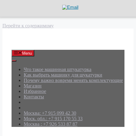
Перейти к содержимому
АРД Групп
Menu
Что такое машинная штукатурка
Как выбрать машинку для шукатурки
Почему важно вовремя менять комплектующие
Магазин
Избранное
Контакты
Москва: +7 915 099 42 30
Моск. обл.: +7 915 170 55 33
Москва : +7 926 533 87 87