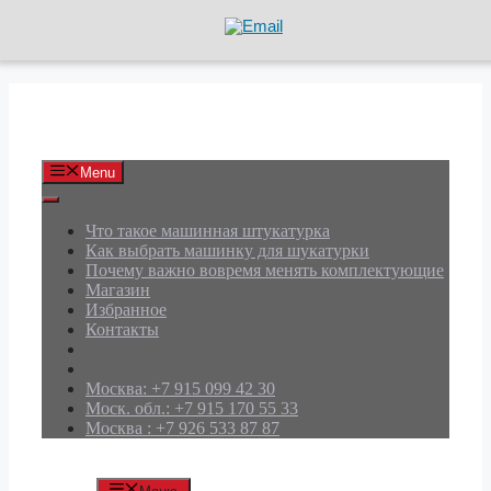
Перейти
к
содержимому
АРД Групп
Menu
Что такое машинная штукатурка
Как выбрать машинку для шукатурки
Почему важно вовремя менять комплектующие
Магазин
Избранное
Контакты
Москва: +7 915 099 42 30
Моск. обл.: +7 915 170 55 33
Москва : +7 926 533 87 87