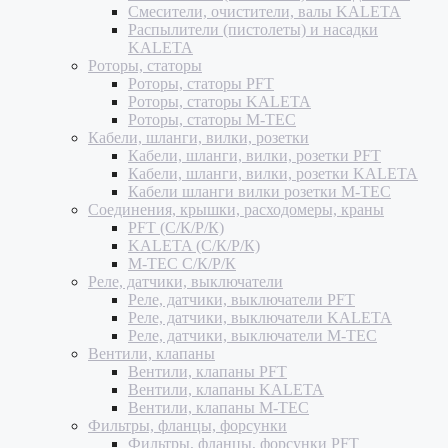
Смесители, очистители, валы KALETA
Распылители (пистолеты) и насадки
KALETA
Роторы, статоры
Роторы, статоры PFT
Роторы, статоры KALETA
Роторы, статоры M-TEC
Кабели, шланги, вилки, розетки
Кабели, шланги, вилки, розетки PFT
Кабели, шланги, вилки, розетки KALETA
Кабели шланги вилки розетки M-TEC
Соединения, крышки, расходомеры, краны
PFT (С/К/Р/К)
KALETA (С/К/Р/К)
M-TEC С/К/Р/К
Реле, датчики, выключатели
Реле, датчики, выключатели PFT
Реле, датчики, выключатели KALETA
Реле, датчики, выключатели M-TEC
Вентили, клапаны
Вентили, клапаны PFT
Вентили, клапаны KALETA
Вентили, клапаны M-TEC
Фильтры, фланцы, форсунки
Фильтры, фланцы, форсунки PFT