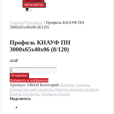
Меню
MENU
MENU
0
Главная
/
Профили
/ Профиль КНАУФ ПН
3000х65х40х06 (8/120)
Профиль КНАУФ ПН
3000х65х40х06 (8/120)
404
₽
Количество
товара
В корзину
Профиль
Добавить в избранное
КНАУФ
Артикул:
108430
Категорий:
Каталог товаров
,
ПН
Направляющий профиль
,
Направляющий профиль
3000х65х40х06
Кнауф
,
Профили
,
Профили Кнауф
(8/120)
Поделитесь