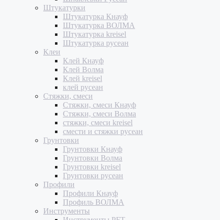
Штукатурки
Штукатурка Кнауф
Штукатурка ВОЛМА
Штукатурка kreisel
Штукатурка русеан
Клеи
Клей Кнауф
Клей Волма
Клей kreisel
клей русеан
Стяжки, смеси
Стяжки, смеси Кнауф
Стяжки, смеси Волма
стяжки, смеси kreisel
смести и стяжки русеан
Грунтовки
Грунтовки Кнауф
Грунтовки Волма
Грунтовки kreisel
Грунтовки русеан
Профили
Профили Кнауф
Профиль ВОЛМА
Инструменты
Инструменты PFT