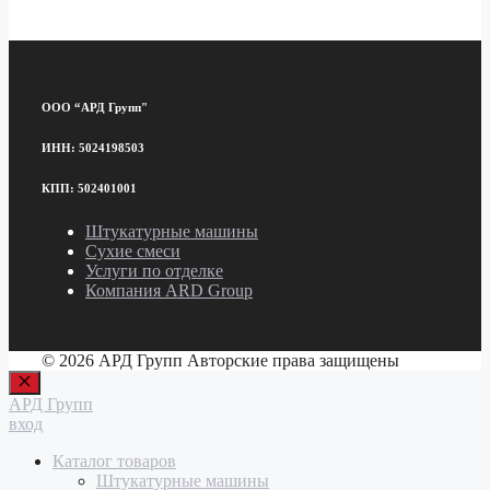
ООО “АРД Групп"
ИНН: 5024198503
КПП: 502401001
Штукатурные машины
Сухие смеси
Услуги по отделке
Компания ARD Group
© 2026 АРД Групп Авторские права защищены
Закрыть
АРД Групп
вход
Каталог товаров
Штукатурные машины