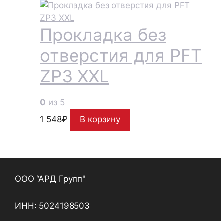
Прокладка без
отверстия для PFT
ZP3 XXL
0
из 5
1 548
₽
В корзину
ООО “АРД Групп"
ИНН: 5024198503