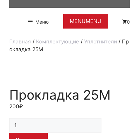
MENU
MENU
Меню
0
Главная
/
Комплектующие
/
Уплотнители
/ Пр
окладка 25М
Прокладка 25М
200
₽
Количество
товара
Прокладка