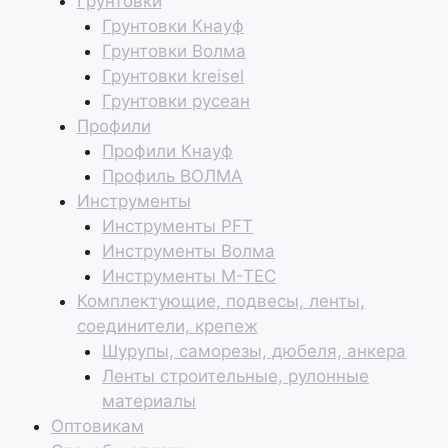
Грунтовки
Грунтовки Кнауф
Грунтовки Волма
Грунтовки kreisel
Грунтовки русеан
Профили
Профили Кнауф
Профиль ВОЛМА
Инструменты
Инструменты PFT
Инструменты Волма
Инструменты M-TEC
Комплектующие, подвесы, ленты,
соединители, крепеж
Шурупы, саморезы, дюбеля, анкера
Ленты строительные, рулонные
материалы
Оптовикам