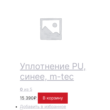
Уплотнение PU,
синее, m-tec
0
из 5
15 390
₽
В корзину
Добавить в избранное