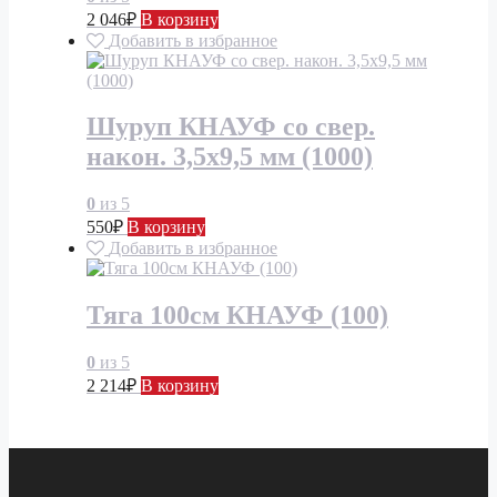
2 046
₽
В корзину
Добавить в избранное
Шуруп КНАУФ со свер.
након. 3,5х9,5 мм (1000)
0
из 5
550
₽
В корзину
Добавить в избранное
Тяга 100см КНАУФ (100)
0
из 5
2 214
₽
В корзину