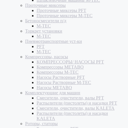
Шпаклевочные машины M-TEC
Проточные миксеры
Проточные миксеры PFT
Проточные миксеры M-TEC
Бетоносмесители п/д
M-TEC
Торкрет установки
M-TEC
Пневмотранспортные уст-ки
PFT
M-TEC
Компрессоры, насосы
КОМПРЕССОРЫ/ НАСОСЫ PFT
Компрессоры METABO
Компрессоры M-TEC
Насосы Растворные PFT
Насосы Растворные M-TEC
Насосы METABO
Комплектующие для машин
Смесители, очистители, валы PFT
Распылители (пистолеты) и насадки PFT
Смесители, очистители, валы KALETA
Распылители (пистолеты) и насадки
KALETA
Роторы, статоры