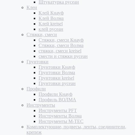
Штукатурка русеан
Клеи
Клей Кнауф
Клей Волма
Клей kreisel
клей русеан
Стяжки, смеси
Стяжки, смеси Кнауф
Стяжки, смеси Волма
стяжки, смеси kreisel
смести и стяжки русеан
Грунтовки
Грунтовки Кнауф
Грунтовки Волма
Грунтовки kreisel
Грунтовки русеан
Профили
Профили Кнауф
Профиль ВОЛМА
Инструменты
Инструменты PFT
Инструменты Волма
Инструменты M-TEC
Комплектующие, подвесы, ленты, соединители,
крепеж