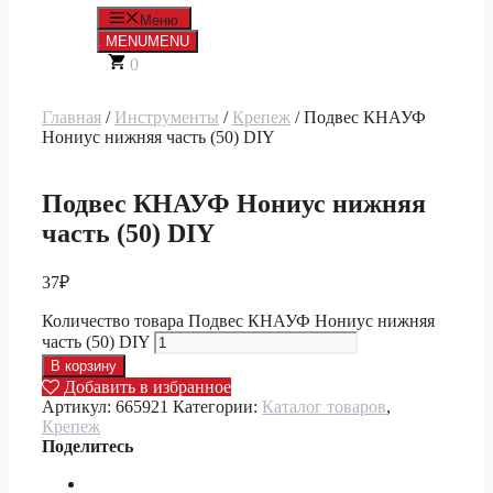
Меню
MENU
MENU
0
Главная
/
Инструменты
/
Крепеж
/ Подвес КНАУФ
Нониус нижняя часть (50) DIY
Подвес КНАУФ Нониус нижняя
часть (50) DIY
37
₽
Количество товара Подвес КНАУФ Нониус нижняя
часть (50) DIY
В корзину
Добавить в избранное
Артикул:
665921
Категории:
Каталог товаров
,
Крепеж
Поделитесь