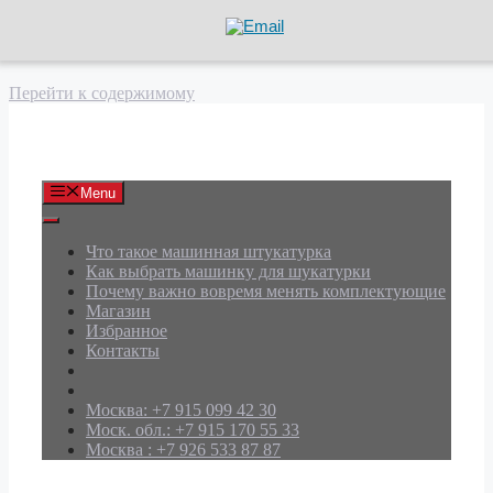
Перейти к содержимому
АРД Групп
Menu
Что такое машинная штукатурка
Как выбрать машинку для шукатурки
Почему важно вовремя менять комплектующие
Магазин
Избранное
Контакты
Москва: +7 915 099 42 30
Моск. обл.: +7 915 170 55 33
Москва : +7 926 533 87 87