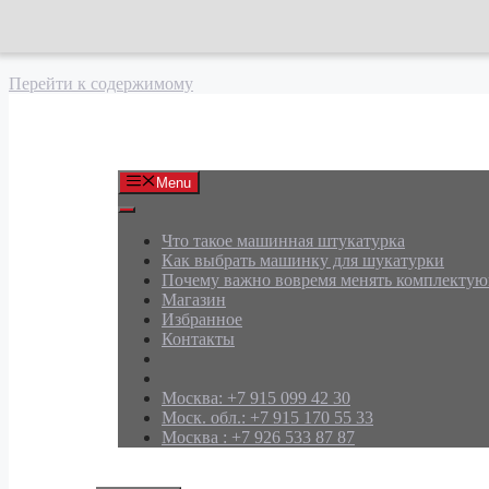
Перейти к содержимому
АРД Групп
Menu
Что такое машинная штукатурка
Как выбрать машинку для шукатурки
Почему важно вовремя менять комплекту
Магазин
Избранное
Контакты
Москва: +7 915 099 42 30
Моск. обл.: +7 915 170 55 33
Москва : +7 926 533 87 87