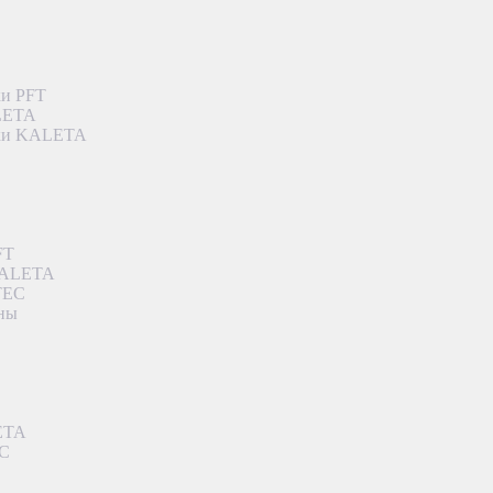
ки PFT
ALETA
дки KALETA
FT
 KALETA
TEC
аны
ETA
EC