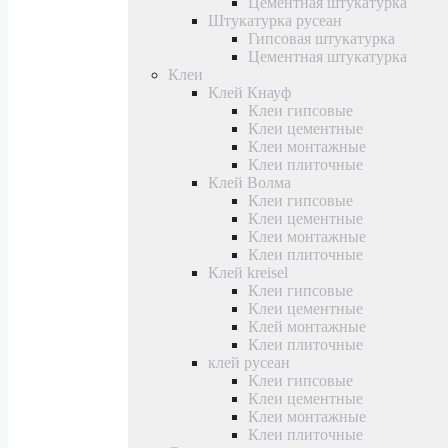
Цементная штукатурка
Штукатурка русеан
Гипсовая штукатурка
Цементная штукатурка
Клеи
Клей Кнауф
Клеи гипсовые
Клеи цементные
Клеи монтажные
Клеи плиточные
Клей Волма
Клеи гипсовые
Клеи цементные
Клеи монтажные
Клеи плиточные
Клей kreisel
Клеи гипсовые
Клеи цементные
Клей монтажные
Клеи плиточные
клей русеан
Клеи гипсовые
Клеи цементные
Клеи монтажные
Клеи плиточные