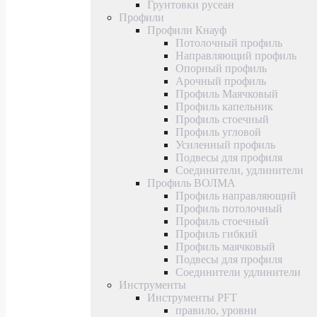
Грунтовки русеан
Профили
Профили Кнауф
Потолочный профиль
Направляющий профиль
Опорный профиль
Арочный профиль
Профиль Маячковый
Профиль капельник
Профиль стоечный
Профиль угловой
Усиленный профиль
Подвесы для профиля
Соединители, удлинители
Профиль ВОЛМА
Профиль направляющий
Профиль потолочный
Профиль стоечный
Профиль гибкий
Профиль маячковый
Подвесы для профиля
Соединители удлинители
Инструменты
Инструменты PFT
правило, уровни