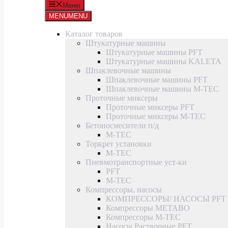
Меню
MENU
MENU
Каталог товаров
Штукатурные машины
Штукатурные машины PFT
Штукатурные машины KALETA
Шпаклевочные машины
Шпаклевочные машины PFT
Шпаклевочные машины M-TEC
Проточные миксеры
Проточные миксеры PFT
Проточные миксеры M-TEC
Бетоносмесители п/д
M-TEC
Торкрет установки
M-TEC
Пневмотранспортные уст-ки
PFT
M-TEC
Компрессоры, насосы
КОМПРЕССОРЫ/ НАСОСЫ PFT
Компрессоры METABO
Компрессоры M-TEC
Насосы Растворные PFT