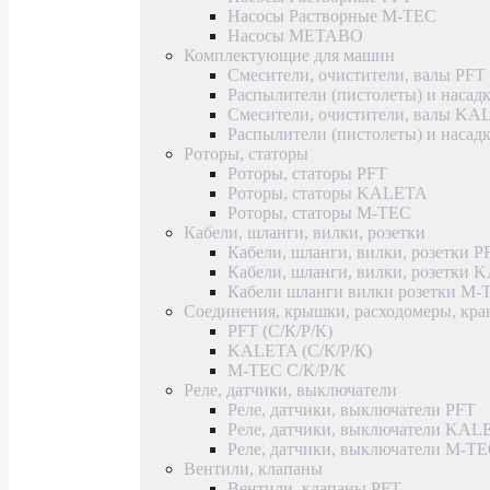
Насосы Растворные M-TEC
Насосы METABO
Комплектующие для машин
Смесители, очистители, валы PFT
Распылители (пистолеты) и насад
Смесители, очистители, валы K
Распылители (пистолеты) и наса
Роторы, статоры
Роторы, статоры PFT
Роторы, статоры KALETA
Роторы, статоры M-TEC
Кабели, шланги, вилки, розетки
Кабели, шланги, вилки, розетки P
Кабели, шланги, вилки, розетки
Кабели шланги вилки розетки M-
Соединения, крышки, расходомеры, кр
PFT (С/К/Р/К)
KALETA (С/К/Р/К)
M-TEC С/К/Р/К
Реле, датчики, выключатели
Реле, датчики, выключатели PFT
Реле, датчики, выключатели KAL
Реле, датчики, выключатели M-T
Вентили, клапаны
Вентили, клапаны PFT