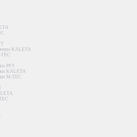
LETA
EC
FT
ункеры KALETA
M-TEC
ки PFT
етки KALETA
тки M-TEC
T
KALETA
-TEC
A