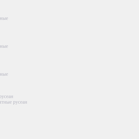
тные
тные
тные
русеан
нтные русеан