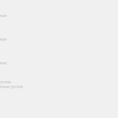
тные
тные
тные
русеан
нтные русеан