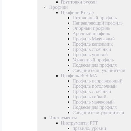
Грунтовки русеан
Профили
Профили Кнауф
Потолочный профиль
Направляющий профиль
Опорный профиль
Арочный профиль
Профиль Маячковый
Профиль капельник
Профиль стоечный
Профиль угловой
Усиленный профиль
Подвесы для профиля
Соединители, удлинители
Профиль ВОЛМА
Профиль направляющий
Профиль потолочный
Профиль стоечный
Профиль гибкий
Профиль маячковый
Подвесы для профиля
Соединители удлинители
Инструменты
Инструменты PFT
правило, уровни