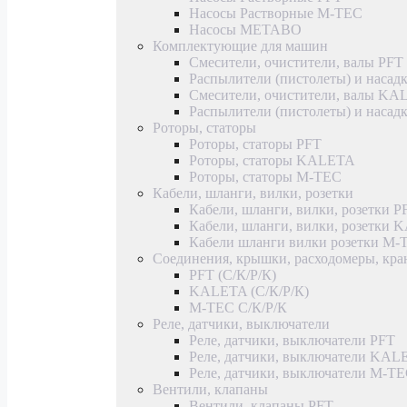
Насосы Растворные M-TEC
Насосы METABO
Комплектующие для машин
Смесители, очистители, валы PFT
Распылители (пистолеты) и насад
Смесители, очистители, валы K
Распылители (пистолеты) и наса
Роторы, статоры
Роторы, статоры PFT
Роторы, статоры KALETA
Роторы, статоры M-TEC
Кабели, шланги, вилки, розетки
Кабели, шланги, вилки, розетки P
Кабели, шланги, вилки, розетки
Кабели шланги вилки розетки M-
Соединения, крышки, расходомеры, кр
PFT (С/К/Р/К)
KALETA (С/К/Р/К)
M-TEC С/К/Р/К
Реле, датчики, выключатели
Реле, датчики, выключатели PFT
Реле, датчики, выключатели KAL
Реле, датчики, выключатели M-T
Вентили, клапаны
Вентили, клапаны PFT