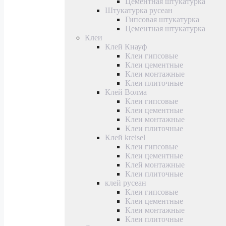
Цементная штукатурка
Штукатурка русеан
Гипсовая штукатурка
Цементная штукатурка
Клеи
Клей Кнауф
Клеи гипсовые
Клеи цементные
Клеи монтажные
Клеи плиточные
Клей Волма
Клеи гипсовые
Клеи цементные
Клеи монтажные
Клеи плиточные
Клей kreisel
Клеи гипсовые
Клеи цементные
Клей монтажные
Клеи плиточные
клей русеан
Клеи гипсовые
Клеи цементные
Клеи монтажные
Клеи плиточные