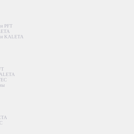
ки PFT
ALETA
дки KALETA
FT
 KALETA
TEC
аны
ETA
EC