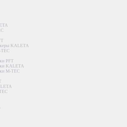
LETA
EC
FT
ункеры KALETA
M-TEC
ки PFT
етки KALETA
тки M-TEC
T
KALETA
-TEC
A