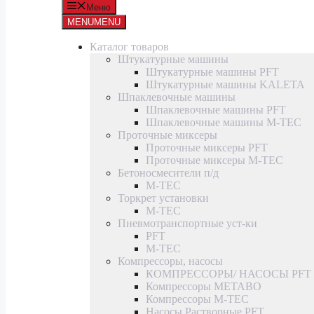
Меню
MENU
MENU
Каталог товаров
Штукатурные машины
Штукатурные машины PFT
Штукатурные машины KALETA
Шпаклевочные машины
Шпаклевочные машины PFT
Шпаклевочные машины M-TEC
Проточные миксеры
Проточные миксеры PFT
Проточные миксеры M-TEC
Бетоносмесители п/д
M-TEC
Торкрет установки
M-TEC
Пневмотранспортные уст-ки
PFT
M-TEC
Компрессоры, насосы
КОМПРЕССОРЫ/ НАСОСЫ PFT
Компрессоры METABO
Компрессоры M-TEC
Насосы Растворные PFT