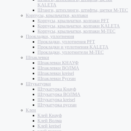
KALETA
Штанги, штихлинги, штифты, щетки M-TEC
Корпусы, крыльчатки, колпаки
Корпусы, крыльчатки, колпаки PFT
Корпусы, крыльчатки, колпаки KALETA
Корпусы, крыльчатки, колпаки M-TEC
Прокладки, уплотнения
Прокладки, уплотнения PFT
Прокладки и уплотнения KALETA
Прокладки, уплотнители M-TEC
Шпаклевки
Шпаклевки КНАУФ
Шпаклевки ВОЛМА
Шпаклевки kreisel
Шпаклевки Русеан
Штукатурки
Штукатурка Кнауф
Штукатурка ВОЛМА
Штукатурка kreisel
Штукатурка русеан
Клеи
Клей Кнауф
Клей Волма
Клей kreisel