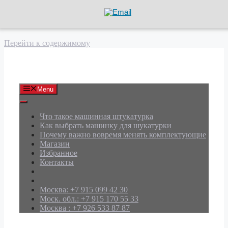
Перейти к содержимому
АРД Групп
Menu
Что такое машинная штукатурка
Как выбрать машинку для шукатурки
Почему важно вовремя менять комплектующие
Магазин
Избранное
Контакты
Москва: +7 915 099 42 30
Моск. обл.: +7 915 170 55 33
Москва : +7 926 533 87 87