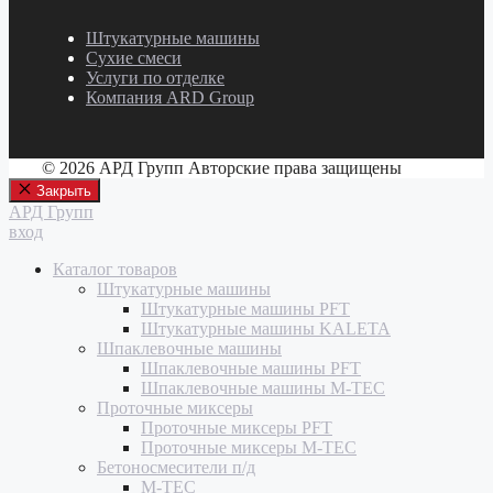
Штукатурные машины
Сухие смеси
Услуги по отделке
Компания ARD Group
© 2026 АРД Групп Авторские права защищены
Закрыть
АРД Групп
вход
Каталог товаров
Штукатурные машины
Штукатурные машины PFT
Штукатурные машины KALETA
Шпаклевочные машины
Шпаклевочные машины PFT
Шпаклевочные машины M-TEC
Проточные миксеры
Проточные миксеры PFT
Проточные миксеры M-TEC
Бетоносмесители п/д
M-TEC