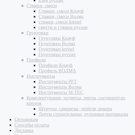
клей русеан
Стяжки, смеси
Стяжки, смеси Кнауф
Стяжки, смеси Волма
стяжки, смеси kreisel
смести и стяжки русеан
Грунтовки
Грунтовки Кнауф
Грунтовки Волма
Грунтовки kreisel
Грунтовки русеан
Профили
Профили Кнауф
Профиль ВОЛМА
Инструменты
Инструменты PFT
Инструменты Волма
Инструменты M-TEC
Комплектующие, подвесы, ленты, соединители,
крепеж
Шурупы, саморезы, дюбеля, анкера
Ленты строительные, рулонные материалы
Оптовикам
Способы оплаты
Доставка