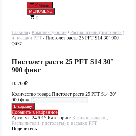
Меню
MENU
MENU
0
Главная
/
Комплектующие
/
Распылители (пистолеты)
и насадки PFT
/ Пистолет раств 25 PFT S14 30° 900
фикс
Пистолет раств 25 PFT S14 30°
900 фикс
10 700
₽
Количество товара Пистолет раств 25 PFT S14 30°
900 фикс
В корзину
Добавить в избранное
Артикул:
247015
Категории:
Каталог товаров
,
Распылители (пистолеты) и насадки PFT
Поделитесь