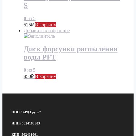
S
0
из 5
525
₽
В корзину
Добавить в избранное
Диск форсунки распыления
воды PFT
0
из 5
450
₽
В корзину
ООО “АРД Групп"
ИНН: 5024198503
КПП: 502401001