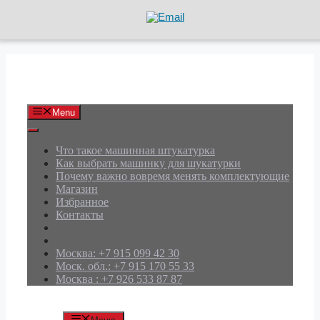
Перейти
к
содержимому
АРД Групп
Menu
Что такое машинная штукатурка
Как выбрать машинку для шукатурки
Почему важно вовремя менять комплектующие
Магазин
Избранное
Контакты
Москва: +7 915 099 42 30
Моск. обл.: +7 915 170 55 33
Москва : +7 926 533 87 87