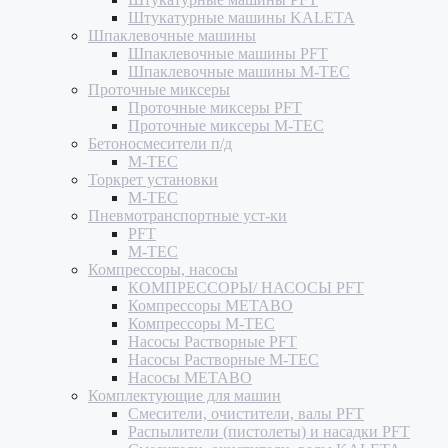
Штукатурные машины KALETA
Шпаклевочные машины
Шпаклевочные машины PFT
Шпаклевочные машины M-TEC
Проточные миксеры
Проточные миксеры PFT
Проточные миксеры M-TEC
Бетоносмесители п/д
M-TEC
Торкрет установки
M-TEC
Пневмотранспортные уст-ки
PFT
M-TEC
Компрессоры, насосы
КОМПРЕССОРЫ/ НАСОСЫ PFT
Компрессоры METABO
Компрессоры M-TEC
Насосы Растворные PFT
Насосы Растворные M-TEC
Насосы METABO
Комплектующие для машин
Смесители, очистители, валы PFT
Распылители (пистолеты) и насадки PFT