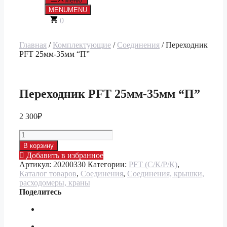
Меню
MENU
MENU
0
Главная
/
Комплектующие
/
Соединения
/ Переходник
PFT 25мм-35мм “П”
Переходник PFT 25мм-35мм “П”
2 300
₽
Количество
товара
В корзину
Переходник
Добавить в избранное
PFT
Артикул:
20200330
Категории:
PFT (С/К/Р/К)
,
25мм-35мм
Каталог товаров
,
Соединения
,
Соединения, крышки,
"П"
расходомеры, краны
Поделитесь