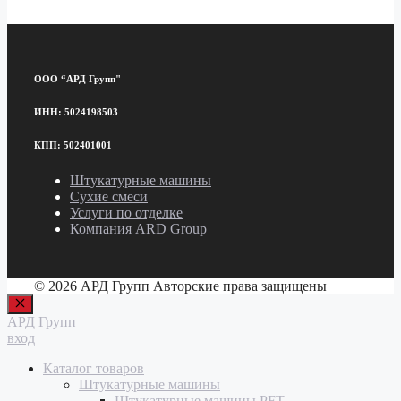
ООО “АРД Групп"
ИНН: 5024198503
КПП: 502401001
Штукатурные машины
Сухие смеси
Услуги по отделке
Компания ARD Group
© 2026 АРД Групп Авторские права защищены
Закрыть
АРД Групп
вход
Каталог товаров
Штукатурные машины
Штукатурные машины PFT