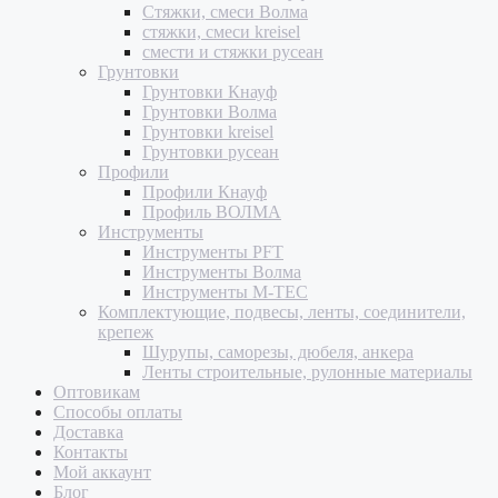
Стяжки, смеси Волма
стяжки, смеси kreisel
смести и стяжки русеан
Грунтовки
Грунтовки Кнауф
Грунтовки Волма
Грунтовки kreisel
Грунтовки русеан
Профили
Профили Кнауф
Профиль ВОЛМА
Инструменты
Инструменты PFT
Инструменты Волма
Инструменты M-TEC
Комплектующие, подвесы, ленты, соединители,
крепеж
Шурупы, саморезы, дюбеля, анкера
Ленты строительные, рулонные материалы
Оптовикам
Способы оплаты
Доставка
Контакты
Мой аккаунт
Блог