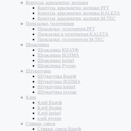
Корпусы, крыльчатки, колпаки
Корпусы, крыльчатки, колпаки PFT
Корпусы, крыльчатки, колпаки KALETA
Корпусы, крыльчатки, колпаки M-TEC
Прокладки, уплотнения
Прокладки, уплотнения PFT
Прокладки и уплотнения KALETA
Прокладки, уплотнители M-TEC
Шпаклевки
Шпаклевки КНАУФ
Шпаклевки ВОЛМА
Шпаклевки kreisel
Шпаклевки Русеан
Штукатурки
Штукатурка Кнауф
Штукатурка ВОЛМА
Штукатурка kreisel
Штукатурка русеан
Клеи
Клей Кнауф
Клей Волма
Клей kreisel
клей русеан
Стяжки, смеси
Стяжки, смеси Кнауф