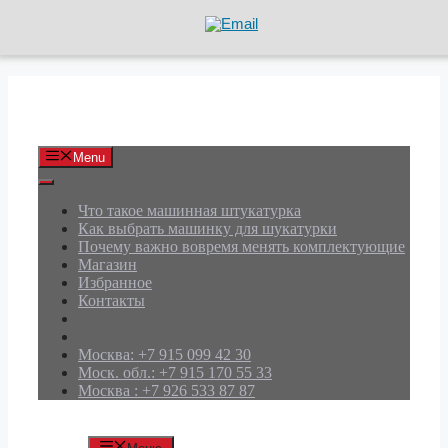
Перейти
к
содержимому
АРД Групп
Menu
Что такое машинная штукатурка
Как выбрать машинку для шукатурки
Почему важно вовремя менять комплектующие
Магазин
Избранное
Контакты
Москва: +7 915 099 42 30
Моск. обл.: +7 915 170 55 33
Москва : +7 926 533 87 87