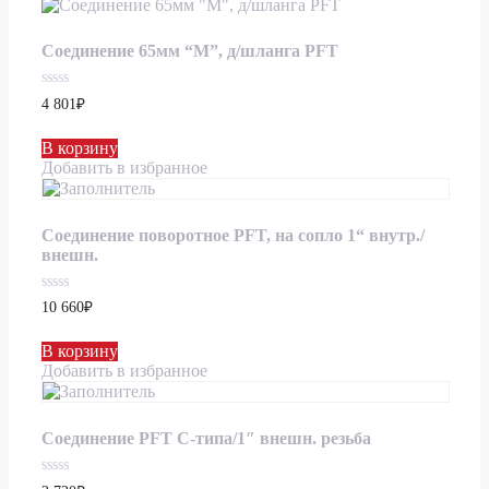
Соединение 65мм “М”, д/шланга PFT
0
4 801
₽
из
5
В корзину
Добавить в избранное
Соединение поворотное PFT, на сопло 1“ внутр./
внешн.
0
10 660
₽
из
5
В корзину
Добавить в избранное
Соединение PFT C-типа/1″ внешн. резьба
0