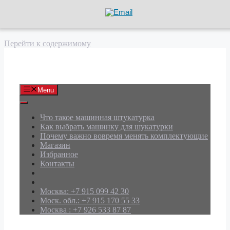
Перейти к содержимому
АРД Групп
Menu
Что такое машинная штукатурка
Как выбрать машинку для шукатурки
Почему важно вовремя менять комплектующие
Магазин
Избранное
Контакты
Москва: +7 915 099 42 30
Моск. обл.: +7 915 170 55 33
Москва : +7 926 533 87 87