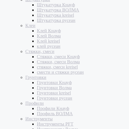
Штукатурка Кнауф
Штукатурка ВОЛМА
Штукатурка kreisel
Штукатурка русеан
Клеи
Клей Кнауф
Клей Волма
Клей kreisel
клей русеан
Стяжки, смеси
Стяжки, смеси Кнауф
Стяжки, смеси Волма
стяжки, смеси kreisel
смести и стяжки русеан
Грунтовки
Грунтовки Кнауф
Грунтовки Волма
Грунтовки kreisel
Грунтовки русеан
Профили
Профили Кнауф
Профиль ВОЛМА
Инструменты
Инструменты PFT