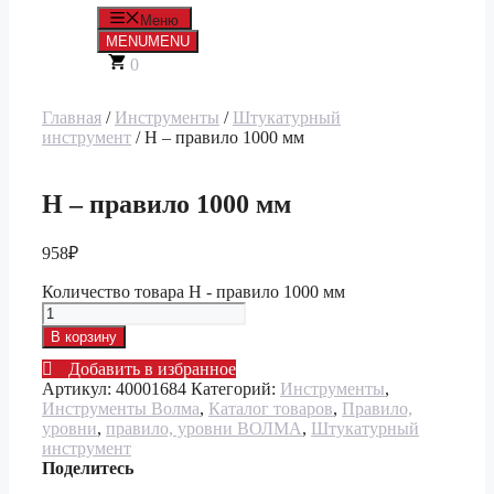
Меню
MENU
MENU
0
Главная
/
Инструменты
/
Штукатурный
инструмент
/ H – правило 1000 мм
H – правило 1000 мм
958
₽
Количество товара H - правило 1000 мм
В корзину
Добавить в избранное
Артикул:
40001684
Категорий:
Инструменты
,
Инструменты Волма
,
Каталог товаров
,
Правило,
уровни
,
правило, уровни ВОЛМА
,
Штукатурный
инструмент
Поделитесь