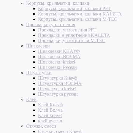
Корпусы, крыльчатки, колпаки
Корпусы, крыльчатки, колпаки PFT
Корпусы, крыльчатки, колпаки KALETA
Корпусы, крыльчатки, колпаки M-TEC
Прокладки, уплотнения
Прокладки, уплотнения PFT
Прокладки и уплотнения KALETA
Прокладки, уплотнители M-TEC
Шпаклевки
Шпаклевки КНАУФ
Шпаклевки ВОЛМА
Шпаклевки kreisel
Шпаклевки Русеан
Штукатурки
Штукатурка Кнауф
Штукатурка ВОЛМА
Штукатурка kreisel
Штукатурка русеан
Клеи
Клей Кнауф
Клей Волма
Клей kreisel
клей русеан
Стяжки, смеси
Стяжки, смеси Кнауф