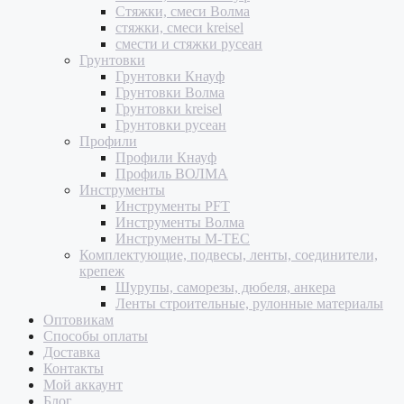
Стяжки, смеси Волма
стяжки, смеси kreisel
смести и стяжки русеан
Грунтовки
Грунтовки Кнауф
Грунтовки Волма
Грунтовки kreisel
Грунтовки русеан
Профили
Профили Кнауф
Профиль ВОЛМА
Инструменты
Инструменты PFT
Инструменты Волма
Инструменты M-TEC
Комплектующие, подвесы, ленты, соединители,
крепеж
Шурупы, саморезы, дюбеля, анкера
Ленты строительные, рулонные материалы
Оптовикам
Способы оплаты
Доставка
Контакты
Мой аккаунт
Блог