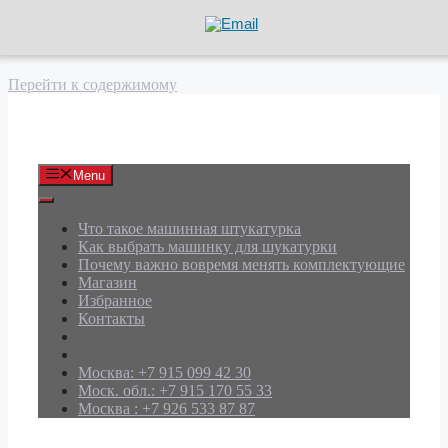
Перейти к содержимому
АРД Групп
Menu
Что такое машинная штукатурка
Как выбрать машинку для шукатурки
Почему важно вовремя менять комплектующие
Магазин
Избранное
Контакты
Москва: +7 915 099 42 30
Моск. обл.: +7 915 170 55 33
Москва : +7 926 533 87 87