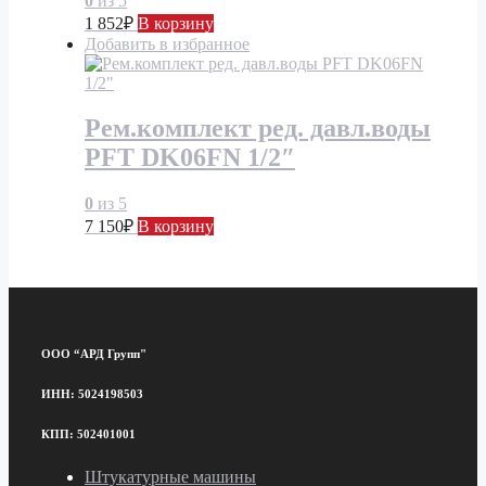
0
из 5
1 852
₽
В корзину
Добавить в избранное
Рем.комплект ред. давл.воды
PFT DK06FN 1/2″
0
из 5
7 150
₽
В корзину
ООО “АРД Групп"
ИНН: 5024198503
КПП: 502401001
Штукатурные машины