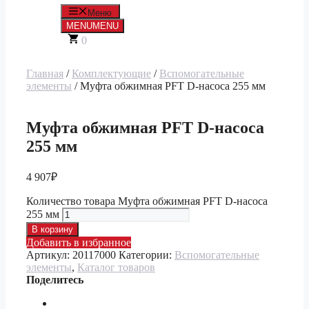
Меню
MENU
MENU
0
Главная
/
Комплектующие
/
Вспомогательные
элементы
/ Муфта обжимная PFT D-насоса 255 мм
Муфта обжимная PFT D-насоса
255 мм
4 907
₽
Количество товара Муфта обжимная PFT D-насоса
255 мм
В корзину
Добавить в избранное
Артикул:
20117000
Категории:
Вспомогательные
элементы
,
Каталог товаров
Поделитесь