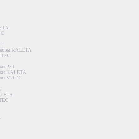
LETA
EC
FT
ункеры KALETA
M-TEC
ки PFT
етки KALETA
тки M-TEC
T
KALETA
-TEC
A