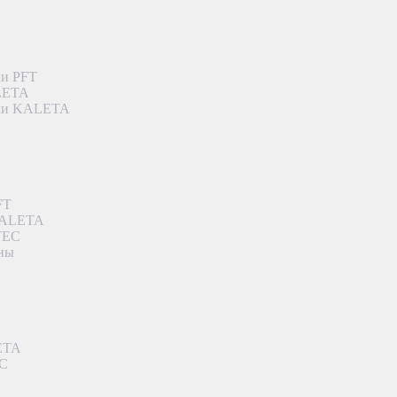
ки PFT
ALETA
дки KALETA
FT
 KALETA
TEC
аны
ETA
EC