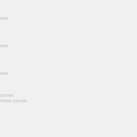
тные
тные
тные
русеан
нтные русеан