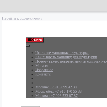
Перейти к содержимому
АРД Групп
Menu
Что такое машинная штукатурка
Как выбрать машинку для шукатурки
Почему важно вовремя менять комплекту
Магазин
Избранное
Контакты
Москва: +7 915 099 42 30
Моск. обл.: +7 915 170 55 33
Москва : +7 926 533 87 87