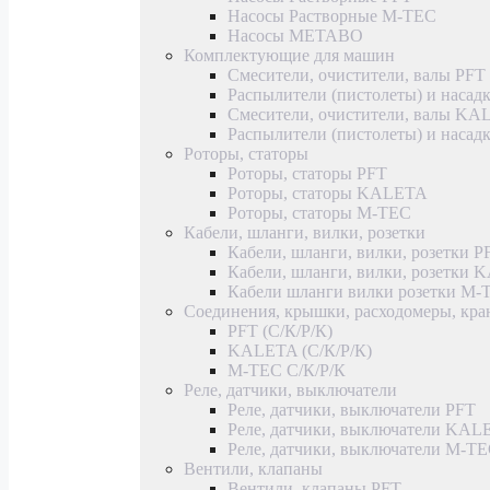
Насосы Растворные M-TEC
Насосы METABO
Комплектующие для машин
Смесители, очистители, валы PFT
Распылители (пистолеты) и насад
Смесители, очистители, валы K
Распылители (пистолеты) и наса
Роторы, статоры
Роторы, статоры PFT
Роторы, статоры KALETA
Роторы, статоры M-TEC
Кабели, шланги, вилки, розетки
Кабели, шланги, вилки, розетки P
Кабели, шланги, вилки, розетки
Кабели шланги вилки розетки M-
Соединения, крышки, расходомеры, кр
PFT (С/К/Р/К)
KALETA (С/К/Р/К)
M-TEC С/К/Р/К
Реле, датчики, выключатели
Реле, датчики, выключатели PFT
Реле, датчики, выключатели KAL
Реле, датчики, выключатели M-T
Вентили, клапаны
Вентили, клапаны PFT