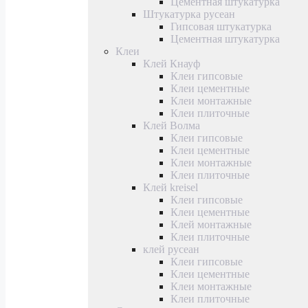
Цементная штукатурка
Штукатурка русеан
Гипсовая штукатурка
Цементная штукатурка
Клеи
Клей Кнауф
Клеи гипсовые
Клеи цементные
Клеи монтажные
Клеи плиточные
Клей Волма
Клеи гипсовые
Клеи цементные
Клеи монтажные
Клеи плиточные
Клей kreisel
Клеи гипсовые
Клеи цементные
Клей монтажные
Клеи плиточные
клей русеан
Клеи гипсовые
Клеи цементные
Клеи монтажные
Клеи плиточные