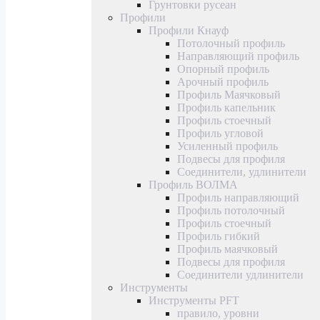
Грунтовки русеан
Профили
Профили Кнауф
Потолочный профиль
Направляющий профиль
Опорный профиль
Арочный профиль
Профиль Маячковый
Профиль капельник
Профиль стоечный
Профиль угловой
Усиленный профиль
Подвесы для профиля
Соединители, удлинители
Профиль ВОЛМА
Профиль направляющий
Профиль потолочный
Профиль стоечный
Профиль гибкий
Профиль маячковый
Подвесы для профиля
Соединители удлинители
Инструменты
Инструменты PFT
правило, уровни