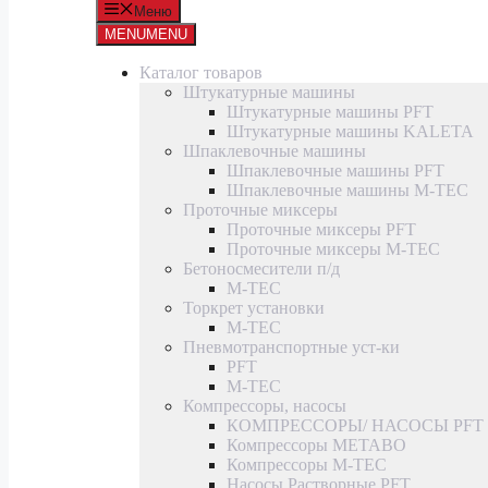
Меню
MENU
MENU
Каталог товаров
Штукатурные машины
Штукатурные машины PFT
Штукатурные машины KALETA
Шпаклевочные машины
Шпаклевочные машины PFT
Шпаклевочные машины M-TEC
Проточные миксеры
Проточные миксеры PFT
Проточные миксеры M-TEC
Бетоносмесители п/д
M-TEC
Торкрет установки
M-TEC
Пневмотранспортные уст-ки
PFT
M-TEC
Компрессоры, насосы
КОМПРЕССОРЫ/ НАСОСЫ PFT
Компрессоры METABO
Компрессоры M-TEC
Насосы Растворные PFT