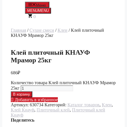
Меню
MENU
MENU
0
Главная
/
Сухие смеси
/
Клеи
/ Клей плиточный
КНАУФ Мрамор 25кг
Клей плиточный КНАУФ
Мрамор 25кг
686
₽
Количество товара Клей плиточный КНАУФ Мрамор
25кг
В корзину
Добавить в избранное
Артикул:
630734
Категорий:
Каталог товаров
,
Клеи
,
Клей Кнауф
,
Плиточный клей
,
Плиточный клей
Кнауф
Поделитесь