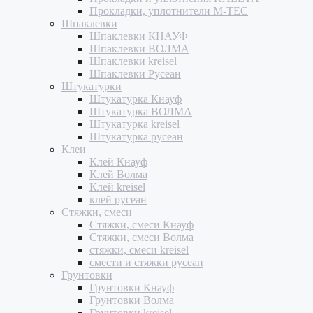
Прокладки, уплотнители M-TEC
Шпаклевки
Шпаклевки КНАУФ
Шпаклевки ВОЛМА
Шпаклевки kreisel
Шпаклевки Русеан
Штукатурки
Штукатурка Кнауф
Штукатурка ВОЛМА
Штукатурка kreisel
Штукатурка русеан
Клеи
Клей Кнауф
Клей Волма
Клей kreisel
клей русеан
Стяжки, смеси
Стяжки, смеси Кнауф
Стяжки, смеси Волма
стяжки, смеси kreisel
смести и стяжки русеан
Грунтовки
Грунтовки Кнауф
Грунтовки Волма
Грунтовки kreisel