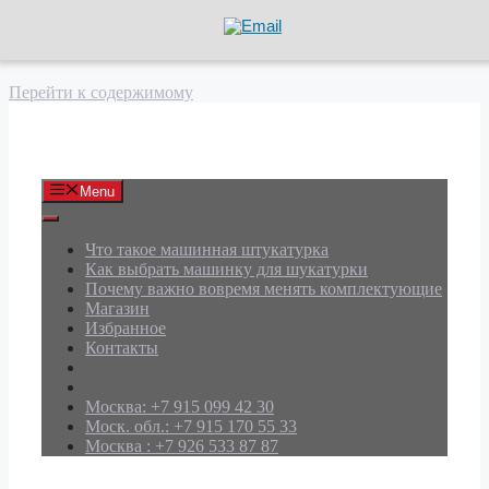
Перейти к содержимому
АРД Групп
Menu
Что такое машинная штукатурка
Как выбрать машинку для шукатурки
Почему важно вовремя менять комплектующие
Магазин
Избранное
Контакты
Москва: +7 915 099 42 30
Моск. обл.: +7 915 170 55 33
Москва : +7 926 533 87 87