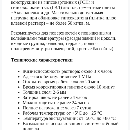
конструкции из гипсокартонных (ГСП) и
гипсоволокнистых (ГВЛ) листов, цементные плиты
«Аквапанель» и др. Максимально допустимая
нагрузка при облицовке гипсокартона (плитка плюс
клеевой раствор) – не более 50 кг/кв. м.
Рекомендуется для поверхностей с повышенными
колебаниями температуры (фасады зданий и цоколи,
входные группы, балконы, террасы, полы с
подогревом внутри помещений, крытые бассейны).
Технические характеристики
Жизнеспособность раствора: около 3-х часов
Адгезия к бетону: не менее 1 МПа
Открытое время работы: около 20 мин
Время корректировки плитки: около 10 минут
Толщина слоя: 2-6 мм
Затирка швов: не ранее 24 часов
Можно ходить: не ранее 24 часов
Полное нагружение: через 7 суток
Рабочая температура: от +5°С до +25 °С
Температура эксплуатации: от -50°С до +80 °С
Возможность использования в системе «тёплый
пол»: да