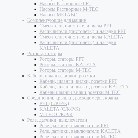
Насосы Растворные PFT
Насосы Растворные M-TEC
Насосы METABO
Комплектующие для машин
Смесители, очистители, валы PFT
Распылители (пистолеты) и насадки PFT
Смесители, очистители, валы KALETA
Распылители (пистолеты) и насадки
KALETA
Роторы, статоры
Роторы, статоры PFT
Роторы, статоры KALETA
Роторы, статоры M-TEC
Кабели, шланги, вилки, розетки
Кабели, шланги, вилки, розетки PFT
Кабели, шланги, вилки, розетки KALETA
Кабели шланги вилки розетки M-TEC
Соединения, крышки, расходомеры, краны
PFT (С/К/Р/К)
KALETA (С/К/Р/К)
M-TEC С/К/Р/К
Реле, датчики, выключатели
Реле, датчики, выключатели PFT
Реле, датчики, выключатели KALETA
Реле, датчики, выключатели M-TEC