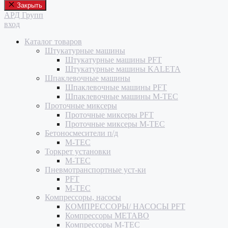
Закрыть
АРД Групп
вход
Каталог товаров
Штукатурные машины
Штукатурные машины PFT
Штукатурные машины KALETA
Шпаклевочные машины
Шпаклевочные машины PFT
Шпаклевочные машины M-TEC
Проточные миксеры
Проточные миксеры PFT
Проточные миксеры M-TEC
Бетоносмесители п/д
M-TEC
Торкрет установки
M-TEC
Пневмотранспортные уст-ки
PFT
M-TEC
Компрессоры, насосы
КОМПРЕССОРЫ/ НАСОСЫ PFT
Компрессоры METABO
Компрессоры M-TEC