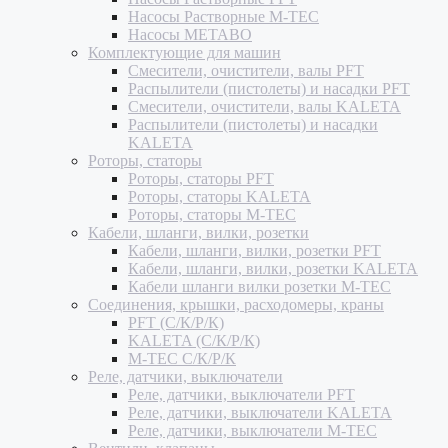
Насосы Растворные M-TEC
Насосы METABO
Комплектующие для машин
Смесители, очистители, валы PFT
Распылители (пистолеты) и насадки PFT
Смесители, очистители, валы KALETA
Распылители (пистолеты) и насадки
KALETA
Роторы, статоры
Роторы, статоры PFT
Роторы, статоры KALETA
Роторы, статоры M-TEC
Кабели, шланги, вилки, розетки
Кабели, шланги, вилки, розетки PFT
Кабели, шланги, вилки, розетки KALETA
Кабели шланги вилки розетки M-TEC
Соединения, крышки, расходомеры, краны
PFT (С/К/Р/К)
KALETA (С/К/Р/К)
M-TEC С/К/Р/К
Реле, датчики, выключатели
Реле, датчики, выключатели PFT
Реле, датчики, выключатели KALETA
Реле, датчики, выключатели M-TEC