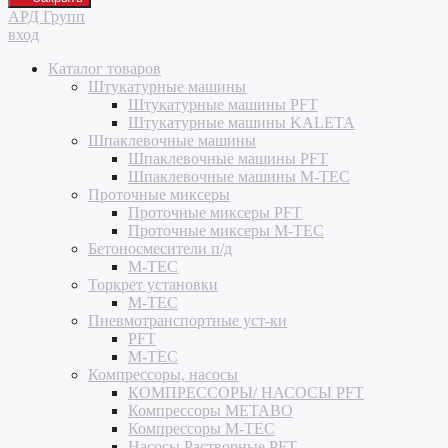
АРД Групп
вход
Каталог товаров
Штукатурные машины
Штукатурные машины PFT
Штукатурные машины KALETA
Шпаклевочные машины
Шпаклевочные машины PFT
Шпаклевочные машины M-TEC
Проточные миксеры
Проточные миксеры PFT
Проточные миксеры M-TEC
Бетоносмесители п/д
M-TEC
Торкрет установки
M-TEC
Пневмотранспортные уст-ки
PFT
M-TEC
Компрессоры, насосы
КОМПРЕССОРЫ/ НАСОСЫ PFT
Компрессоры METABO
Компрессоры M-TEC
Насосы Растворные PFT