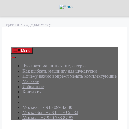
Перейти к содержимому
АРД Групп
Menu
Что такое машинная штукатурка
Как выбрать машинку для шукатурки
Почему важно вовремя менять комплектующие
Магазин
Избранное
Контакты
Москва: +7 915 099 42 30
Моск. обл.: +7 915 170 55 33
Москва : +7 926 533 87 87