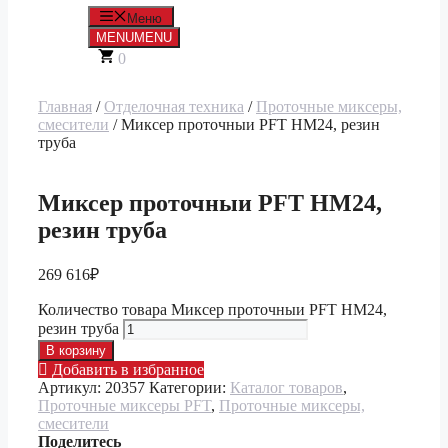
Меню
MENU
MENU
0
Главная
/
Отделочная техника
/
Проточные миксеры,
смесители
/ Миксер проточныи PFT НМ24, резин
труба
Миксер проточныи PFT НМ24,
резин труба
269 616
₽
Количество товара Миксер проточныи PFT НМ24,
резин труба
В корзину
Добавить в избранное
Артикул:
20357
Категории:
Каталог товаров
,
Проточные миксеры PFT
,
Проточные миксеры,
смесители
Поделитесь