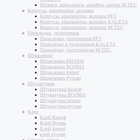
Штанги, штихлинги, штифты, щетки M-TEC
Корпусы, крыльчатки, колпаки
Корпусы, крыльчатки, колпаки PFT
Корпусы, крыльчатки, колпаки KALETA
Корпусы, крыльчатки, колпаки M-TEC
Прокладки, уплотнения
Прокладки, уплотнения PFT
Прокладки и уплотнения KALETA
Прокладки, уплотнители M-TEC
Шпаклевки
Шпаклевки КНАУФ
Шпаклевки ВОЛМА
Шпаклевки kreisel
Шпаклевки Русеан
Штукатурки
Штукатурка Кнауф
Штукатурка ВОЛМА
Штукатурка kreisel
Штукатурка русеан
Клеи
Клей Кнауф
Клей Волма
Клей kreisel
клей русеан
Стяжки, смеси