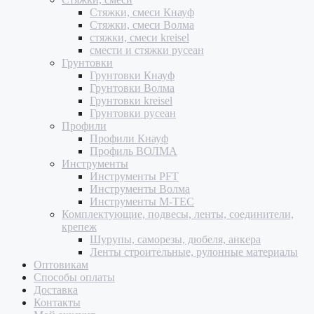
Стяжки, смеси Кнауф
Стяжки, смеси Волма
стяжки, смеси kreisel
смести и стяжки русеан
Грунтовки
Грунтовки Кнауф
Грунтовки Волма
Грунтовки kreisel
Грунтовки русеан
Профили
Профили Кнауф
Профиль ВОЛМА
Инструменты
Инструменты PFT
Инструменты Волма
Инструменты M-TEC
Комплектующие, подвесы, ленты, соединители,
крепеж
Шурупы, саморезы, дюбеля, анкера
Ленты строительные, рулонные материалы
Оптовикам
Способы оплаты
Доставка
Контакты