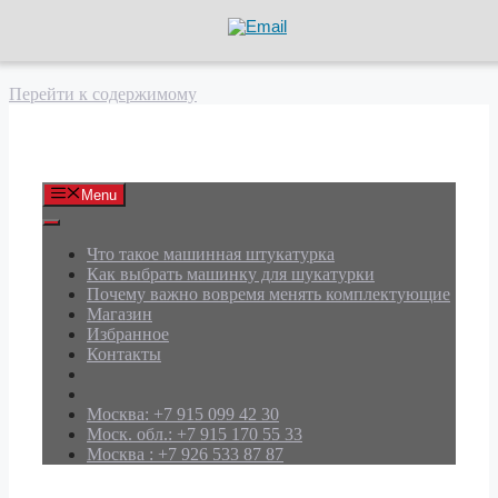
Перейти к содержимому
АРД Групп
Menu
Что такое машинная штукатурка
Как выбрать машинку для шукатурки
Почему важно вовремя менять комплектующие
Магазин
Избранное
Контакты
Москва: +7 915 099 42 30
Моск. обл.: +7 915 170 55 33
Москва : +7 926 533 87 87