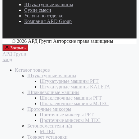
Штукатурные машины
Сухие смеси
Услуги по отделке
Компания ARD Group
© 2026 АРД Групп Авторские права защищены
Закрыть
АРД Групп
вход
Каталог товаров
Штукатурные машины
Штукатурные машины PFT
Штукатурные машины KALETA
Шпаклевочные машины
Шпаклевочные машины PFT
Шпаклевочные машины M-TEC
Проточные миксеры
Проточные миксеры PFT
Проточные миксеры M-TEC
Бетоносмесители п/д
M-TEC
Торкрет установки