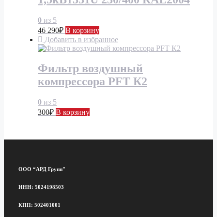
0
из 5
46 290
₽
В корзину
Добавить в избранное
Фильтр воздушный
компрессора PFT К2
0
из 5
300
₽
В корзину
ООО “АРД Групп"
ИНН: 5024198503
КПП: 502401001