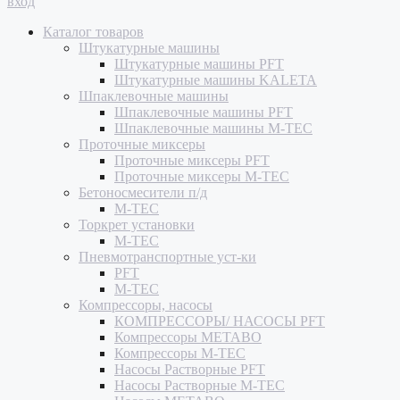
вход
Каталог товаров
Штукатурные машины
Штукатурные машины PFT
Штукатурные машины KALETA
Шпаклевочные машины
Шпаклевочные машины PFT
Шпаклевочные машины M-TEC
Проточные миксеры
Проточные миксеры PFT
Проточные миксеры M-TEC
Бетоносмесители п/д
M-TEC
Торкрет установки
M-TEC
Пневмотранспортные уст-ки
PFT
M-TEC
Компрессоры, насосы
КОМПРЕССОРЫ/ НАСОСЫ PFT
Компрессоры METABO
Компрессоры M-TEC
Насосы Растворные PFT
Насосы Растворные M-TEC