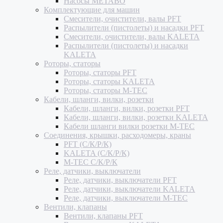
Насосы METABO
Комплектующие для машин
Смесители, очистители, валы PFT
Распылители (пистолеты) и насадки PFT
Смесители, очистители, валы KALETA
Распылители (пистолеты) и насадки
KALETA
Роторы, статоры
Роторы, статоры PFT
Роторы, статоры KALETA
Роторы, статоры M-TEC
Кабели, шланги, вилки, розетки
Кабели, шланги, вилки, розетки PFT
Кабели, шланги, вилки, розетки KALETA
Кабели шланги вилки розетки M-TEC
Соединения, крышки, расходомеры, краны
PFT (С/К/Р/К)
KALETA (С/К/Р/К)
M-TEC С/К/Р/К
Реле, датчики, выключатели
Реле, датчики, выключатели PFT
Реле, датчики, выключатели KALETA
Реле, датчики, выключатели M-TEC
Вентили, клапаны
Вентили, клапаны PFT