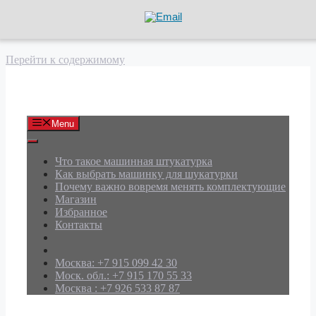
Перейти к содержимому
АРД Групп
Menu
Что такое машинная штукатурка
Как выбрать машинку для шукатурки
Почему важно вовремя менять комплектующие
Магазин
Избранное
Контакты
Москва: +7 915 099 42 30
Моск. обл.: +7 915 170 55 33
Москва : +7 926 533 87 87