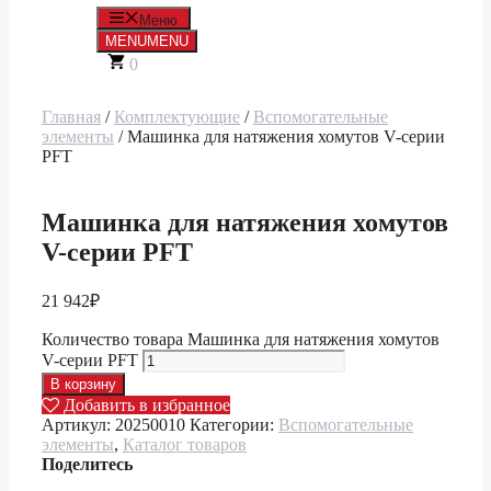
Меню
MENU
MENU
0
Главная
/
Комплектующие
/
Вспомогательные
элементы
/ Машинка для натяжения хомутов V-серии
PFT
Машинка для натяжения хомутов
V-серии PFT
21 942
₽
Количество товара Машинка для натяжения хомутов
V-серии PFT
В корзину
Добавить в избранное
Артикул:
20250010
Категории:
Вспомогательные
элементы
,
Каталог товаров
Поделитесь