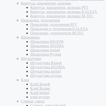
Корпусы, крыльчатки, колпаки
Корпусы, крыльчатки, колпаки PFT
Корпусы, крыльчатки, колпаки KALETA
Корпусы, крыльчатки, колпаки M-TEC
Прокладки, уплотнения
Прокладки, уплотнения PFT
Прокладки и уплотнения KALETA
Прокладки, уплотнители M-TEC
Шпаклевки
Шпаклевки КНАУФ
Шпаклевки ВОЛМА
Шпаклевки kreisel
Шпаклевки Русеан
Штукатурки
Штукатурка Кнауф
Штукатурка ВОЛМА
Штукатурка kreisel
Штукатурка русеан
Клеи
Клей Кнауф
Клей Волма
Клей kreisel
клей русеан
Стяжки, смеси
Стяжки, смеси Кнауф