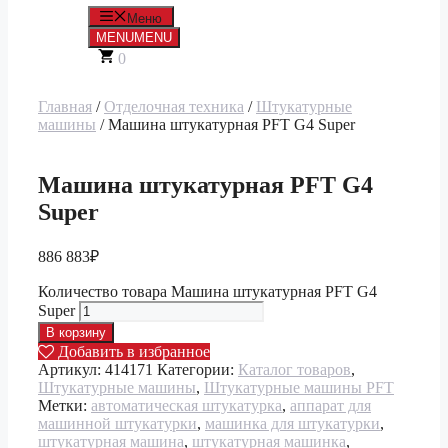
Меню
MENU
MENU
0
Главная
/
Отделочная техника
/
Штукатурные
машины
/ Машина штукатурная PFT G4 Super
Машина штукатурная PFT G4
Super
886 883
₽
Количество товара Машина штукатурная PFT G4
Super
В корзину
Добавить в избранное
Артикул:
414171
Категории:
Каталог товаров
,
Штукатурные машины
,
Штукатурные машины PFT
Метки:
автоматическая штукатурка
,
аппарат для
машинной штукатурки
,
машинка для штукатурки
,
штукатурная машина
,
штукатурная машинка
,