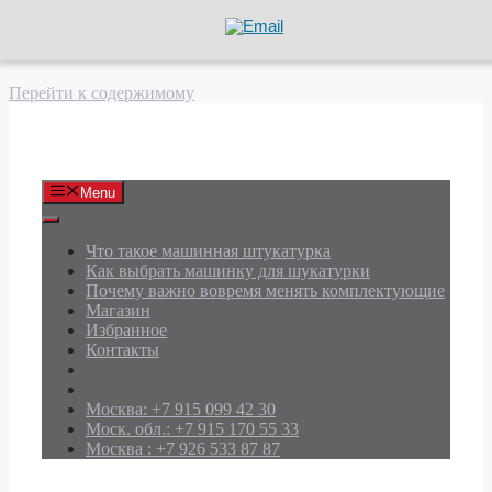
Перейти к содержимому
АРД Групп
Menu
Что такое машинная штукатурка
Как выбрать машинку для шукатурки
Почему важно вовремя менять комплектующие
Магазин
Избранное
Контакты
Москва: +7 915 099 42 30
Моск. обл.: +7 915 170 55 33
Москва : +7 926 533 87 87