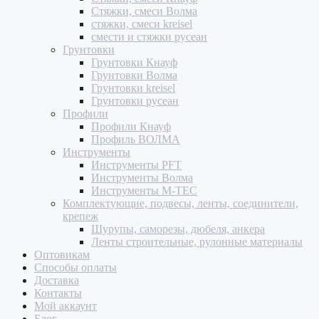
Стяжки, смеси Волма
стяжки, смеси kreisel
смести и стяжки русеан
Грунтовки
Грунтовки Кнауф
Грунтовки Волма
Грунтовки kreisel
Грунтовки русеан
Профили
Профили Кнауф
Профиль ВОЛМА
Инструменты
Инструменты PFT
Инструменты Волма
Инструменты M-TEC
Комплектующие, подвесы, ленты, соединители,
крепеж
Шурупы, саморезы, дюбеля, анкера
Ленты строительные, рулонные материалы
Оптовикам
Способы оплаты
Доставка
Контакты
Мой аккаунт
Блог