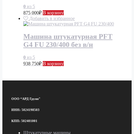
0
из 5
875 000
₽
В корзину
Добавить в избранное
Машина штукатурная PFT
G4 FU 230/400 без в/н
0
из 5
938 750
₽
В корзину
ООО “АРД Групп"
ИНН: 5024198503
КПП: 502401001
Штукатурные машины