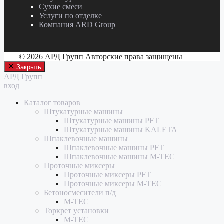
Сухие смеси
Услуги по отделке
Компания ARD Group
© 2026 АРД Групп Авторские права защищены
Закрыть
АРД Групп
вход
Каталог товаров
Штукатурные машины
Штукатурные машины PFT
Штукатурные машины KALETA
Шпаклевочные машины
Шпаклевочные машины PFT
Шпаклевочные машины M-TEC
Проточные миксеры
Проточные миксеры PFT
Проточные миксеры M-TEC
Бетоносмесители п/д
M-TEC
Торкрет установки
M-TEC