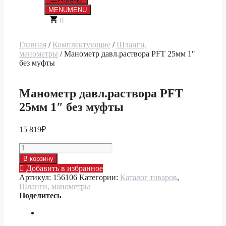
Меню
MENU
MENU
0
Главная
/
Комплектующие
/
Шланги,
манометры
/ Манометр давл.раствора PFT 25мм 1″
без муфты
Манометр давл.раствора PFT
25мм 1″ без муфты
15 819
₽
Количество
товара
В корзину
Манометр
Добавить в избранное
давл.раствора
Артикул:
156106
Категории:
Каталог товаров
,
PFT
Шланги, манометры
25мм
Поделитесь
1"
без
муфты