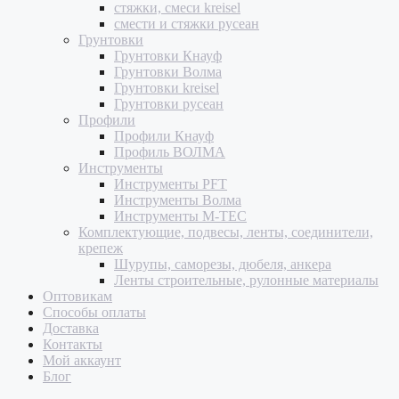
стяжки, смеси kreisel
смести и стяжки русеан
Грунтовки
Грунтовки Кнауф
Грунтовки Волма
Грунтовки kreisel
Грунтовки русеан
Профили
Профили Кнауф
Профиль ВОЛМА
Инструменты
Инструменты PFT
Инструменты Волма
Инструменты M-TEC
Комплектующие, подвесы, ленты, соединители,
крепеж
Шурупы, саморезы, дюбеля, анкера
Ленты строительные, рулонные материалы
Оптовикам
Способы оплаты
Доставка
Контакты
Мой аккаунт
Блог