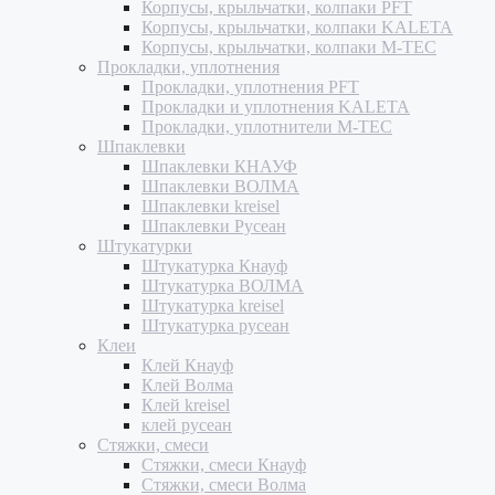
Корпусы, крыльчатки, колпаки PFT
Корпусы, крыльчатки, колпаки KALETA
Корпусы, крыльчатки, колпаки M-TEC
Прокладки, уплотнения
Прокладки, уплотнения PFT
Прокладки и уплотнения KALETA
Прокладки, уплотнители M-TEC
Шпаклевки
Шпаклевки КНАУФ
Шпаклевки ВОЛМА
Шпаклевки kreisel
Шпаклевки Русеан
Штукатурки
Штукатурка Кнауф
Штукатурка ВОЛМА
Штукатурка kreisel
Штукатурка русеан
Клеи
Клей Кнауф
Клей Волма
Клей kreisel
клей русеан
Стяжки, смеси
Стяжки, смеси Кнауф
Стяжки, смеси Волма