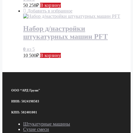
50 258
₽
В корзину
Добавить в избранное
Набор д/настройки
штукатурных машин PFT
0
из 5
10 500
₽
В корзину
ООО “АРД Групп"
ИНН: 5024198503
КПП: 502401001
Штукатурные машины
Сухие смеси