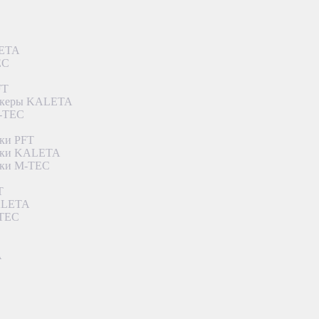
LETA
EC
FT
ункеры KALETA
M-TEC
ки PFT
етки KALETA
тки M-TEC
T
KALETA
-TEC
A