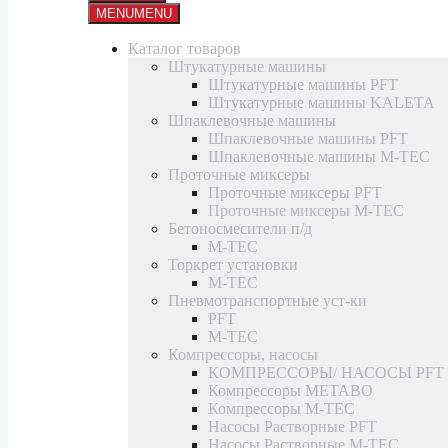
MENU
MENU
Каталог товаров
Штукатурные машины
Штукатурные машины PFT
Штукатурные машины KALETA
Шпаклевочные машины
Шпаклевочные машины PFT
Шпаклевочные машины M-TEC
Проточные миксеры
Проточные миксеры PFT
Проточные миксеры M-TEC
Бетоносмесители п/д
M-TEC
Торкрет установки
M-TEC
Пневмотранспортные уст-ки
PFT
M-TEC
Компрессоры, насосы
КОМПРЕССОРЫ/ НАСОСЫ PFT
Компрессоры METABO
Компрессоры M-TEC
Насосы Растворные PFT
Насосы Растворные M-TEC