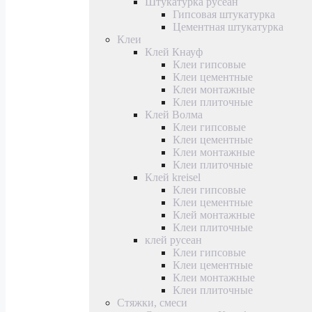
Штукатурка русеан
Гипсовая штукатурка
Цементная штукатурка
Клеи
Клей Кнауф
Клеи гипсовые
Клеи цементные
Клеи монтажные
Клеи плиточные
Клей Волма
Клеи гипсовые
Клеи цементные
Клеи монтажные
Клеи плиточные
Клей kreisel
Клеи гипсовые
Клеи цементные
Клей монтажные
Клеи плиточные
клей русеан
Клеи гипсовые
Клеи цементные
Клеи монтажные
Клеи плиточные
Стяжки, смеси