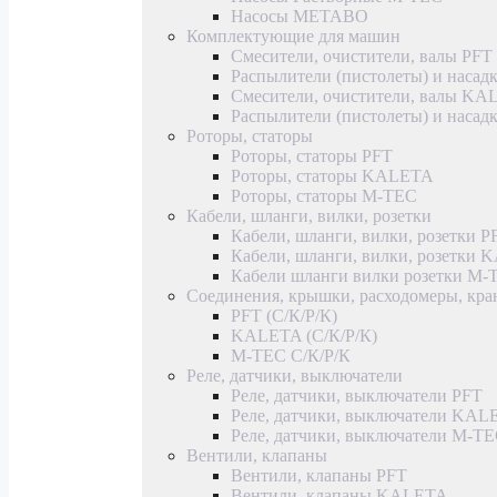
Насосы METABO
Комплектующие для машин
Смесители, очистители, валы PFT
Распылители (пистолеты) и насад
Смесители, очистители, валы K
Распылители (пистолеты) и наса
Роторы, статоры
Роторы, статоры PFT
Роторы, статоры KALETA
Роторы, статоры M-TEC
Кабели, шланги, вилки, розетки
Кабели, шланги, вилки, розетки P
Кабели, шланги, вилки, розетки
Кабели шланги вилки розетки M-
Соединения, крышки, расходомеры, кр
PFT (С/К/Р/К)
KALETA (С/К/Р/К)
M-TEC С/К/Р/К
Реле, датчики, выключатели
Реле, датчики, выключатели PFT
Реле, датчики, выключатели KAL
Реле, датчики, выключатели M-T
Вентили, клапаны
Вентили, клапаны PFT
Вентили, клапаны KALETA