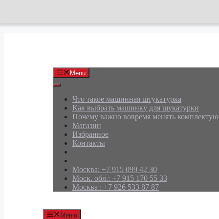
Перейти
к
содержимому
АРД Групп
Menu
Что такое машинная штукатурка
Как выбрать машинку для шукатурки
Почему важно вовремя менять комплекту
Магазин
Избранное
Контакты
Москва: +7 915 099 42 30
Моск. обл.: +7 915 170 55 33
Москва : +7 926 533 87 87
Меню