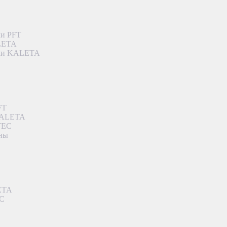
ки PFT
ALETA
дки KALETA
FT
 KALETA
TEC
аны
ETA
EC