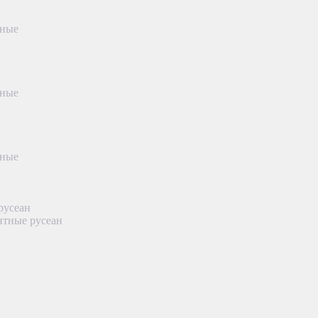
тные
тные
тные
русеан
нтные русеан