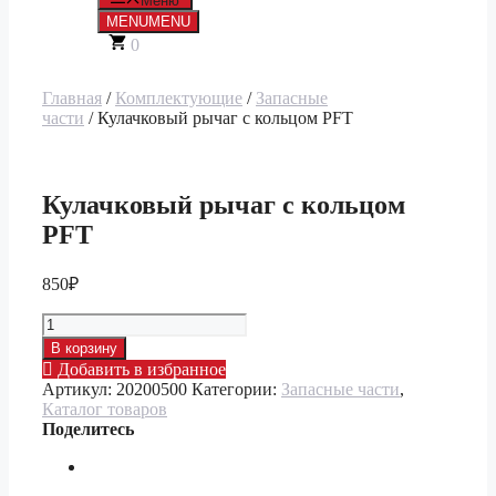
Меню
MENU
MENU
0
Главная
/
Комплектующие
/
Запасные
части
/ Кулачковый рычаг с кольцом PFT
Кулачковый рычаг с кольцом
PFT
850
₽
Количество
товара
В корзину
Кулачковый
Добавить в избранное
рычаг
Артикул:
20200500
Категории:
Запасные части
,
с
Каталог товаров
кольцом
Поделитесь
PFT