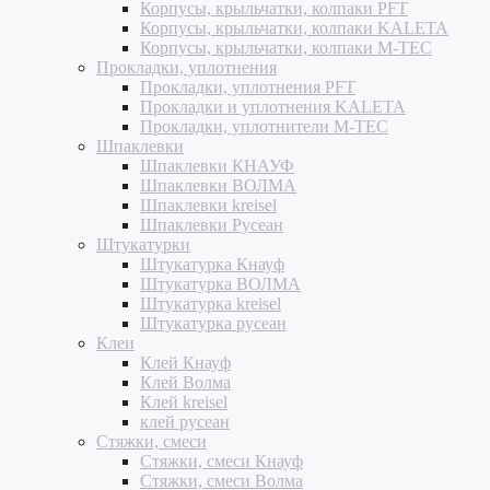
Корпусы, крыльчатки, колпаки PFT
Корпусы, крыльчатки, колпаки KALETA
Корпусы, крыльчатки, колпаки M-TEC
Прокладки, уплотнения
Прокладки, уплотнения PFT
Прокладки и уплотнения KALETA
Прокладки, уплотнители M-TEC
Шпаклевки
Шпаклевки КНАУФ
Шпаклевки ВОЛМА
Шпаклевки kreisel
Шпаклевки Русеан
Штукатурки
Штукатурка Кнауф
Штукатурка ВОЛМА
Штукатурка kreisel
Штукатурка русеан
Клеи
Клей Кнауф
Клей Волма
Клей kreisel
клей русеан
Стяжки, смеси
Стяжки, смеси Кнауф
Стяжки, смеси Волма