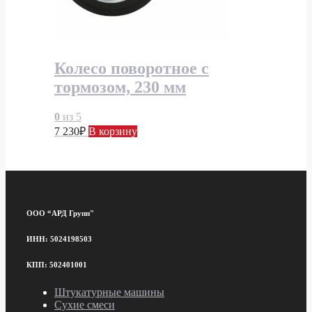
Колесо поворотное с
тормозом, 230 мм
0
из 5
7 230
₽
В корзину
ООО “АРД Групп"
ИНН: 5024198503
КПП: 502401001
Штукатурные машины
Сухие смеси