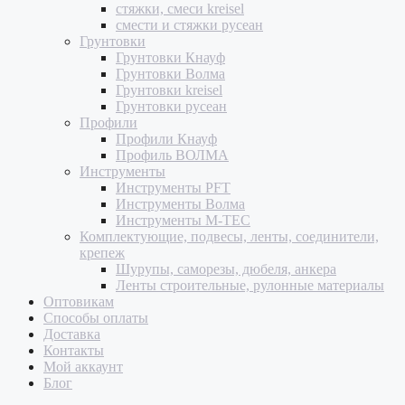
стяжки, смеси kreisel
смести и стяжки русеан
Грунтовки
Грунтовки Кнауф
Грунтовки Волма
Грунтовки kreisel
Грунтовки русеан
Профили
Профили Кнауф
Профиль ВОЛМА
Инструменты
Инструменты PFT
Инструменты Волма
Инструменты M-TEC
Комплектующие, подвесы, ленты, соединители,
крепеж
Шурупы, саморезы, дюбеля, анкера
Ленты строительные, рулонные материалы
Оптовикам
Способы оплаты
Доставка
Контакты
Мой аккаунт
Блог