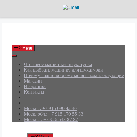
Перейти
к
содержимому
АРД Групп
Menu
Что такое машинная штукатурка
Как выбрать машинку для шукатурки
Почему важно вовремя менять комплектующие
Магазин
Избранное
Контакты
Москва: +7 915 099 42 30
Моск. обл.: +7 915 170 55 33
Москва : +7 926 533 87 87