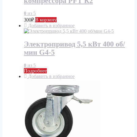
компрессора PFT К2
0
из 5
300
₽
В корзину
Добавить в избранное
Электропривод 5,5 кВт 400 об/
мин G4-5
0
из 5
Подробнее
Добавить в избранное