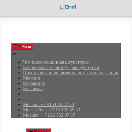
Перейти
к
содержимому
АРД Групп
Menu
Что такое машинная штукатурка
Как выбрать машинку для шукатурки
Почему важно вовремя менять комплектующие
Магазин
Избранное
Контакты
Москва: +7 915 099 42 30
Моск. обл.: +7 915 170 55 33
Москва : +7 926 533 87 87