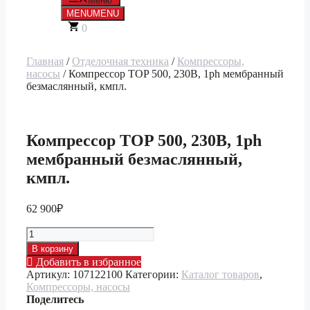
Меню
MENU
MENU
0
Главная
/
Отделочная техника
/
Компрессоры,
насосы
/ Компрессор TOP 500, 230В, 1ph мембранный
безмаслянный, кмпл.
Компрессор TOP 500, 230В, 1ph
мембранный безмаслянный,
кмпл.
62 900
₽
Количество
товара
В корзину
Компрессор
Добавить в избранное
TOP
Артикул:
107122100
Категории:
Каталог товаров
,
500,
Компрессоры, насосы
230В,
Поделитесь
1ph