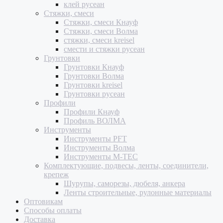
клей русеан
Стяжки, смеси
Стяжки, смеси Кнауф
Стяжки, смеси Волма
стяжки, смеси kreisel
смести и стяжки русеан
Грунтовки
Грунтовки Кнауф
Грунтовки Волма
Грунтовки kreisel
Грунтовки русеан
Профили
Профили Кнауф
Профиль ВОЛМА
Инструменты
Инструменты PFT
Инструменты Волма
Инструменты M-TEC
Комплектующие, подвесы, ленты, соединители,
крепеж
Шурупы, саморезы, дюбеля, анкера
Ленты строительные, рулонные материалы
Оптовикам
Способы оплаты
Доставка