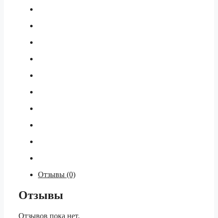
мембранный
безмаслянный,
кмпл.
Отзывы (0)
Отзывы
Отзывов пока нет.