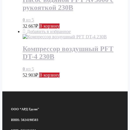
рукояткой 230В
0
из 5
32 667
₽
В корзину
Добавить в избранное
Компрессор воздушный PFT
DT-4 230B
0
из 5
52 903
₽
В корзину
ООО “АРД Групп"
ИНН: 5024198503