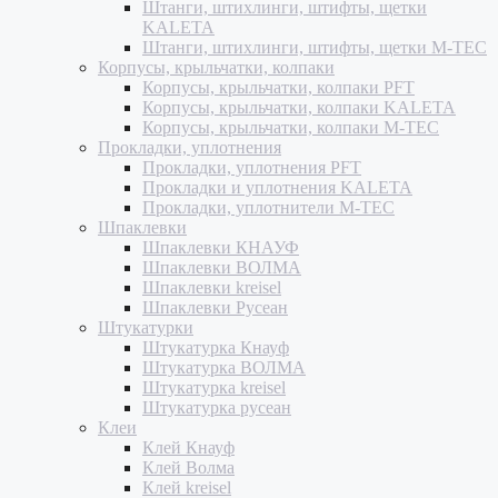
Штанги, штихлинги, штифты, щетки
KALETA
Штанги, штихлинги, штифты, щетки M-TEC
Корпусы, крыльчатки, колпаки
Корпусы, крыльчатки, колпаки PFT
Корпусы, крыльчатки, колпаки KALETA
Корпусы, крыльчатки, колпаки M-TEC
Прокладки, уплотнения
Прокладки, уплотнения PFT
Прокладки и уплотнения KALETA
Прокладки, уплотнители M-TEC
Шпаклевки
Шпаклевки КНАУФ
Шпаклевки ВОЛМА
Шпаклевки kreisel
Шпаклевки Русеан
Штукатурки
Штукатурка Кнауф
Штукатурка ВОЛМА
Штукатурка kreisel
Штукатурка русеан
Клеи
Клей Кнауф
Клей Волма
Клей kreisel