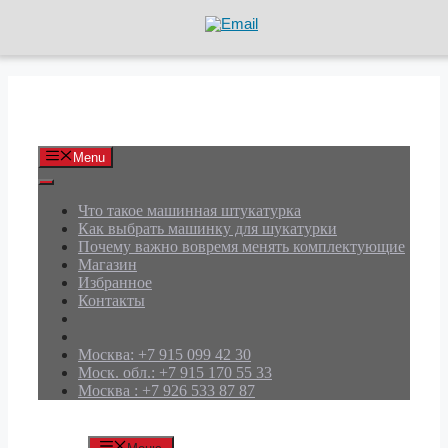
Перейти
к
содержимому
АРД Групп
Menu
Что такое машинная штукатурка
Как выбрать машинку для шукатурки
Почему важно вовремя менять комплектующие
Магазин
Избранное
Контакты
Москва: +7 915 099 42 30
Моск. обл.: +7 915 170 55 33
Москва : +7 926 533 87 87