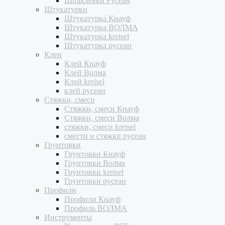
Шпаклевки Русеан
Штукатурки
Штукатурка Кнауф
Штукатурка ВОЛМА
Штукатурка kreisel
Штукатурка русеан
Клеи
Клей Кнауф
Клей Волма
Клей kreisel
клей русеан
Стяжки, смеси
Стяжки, смеси Кнауф
Стяжки, смеси Волма
стяжки, смеси kreisel
смести и стяжки русеан
Грунтовки
Грунтовки Кнауф
Грунтовки Волма
Грунтовки kreisel
Грунтовки русеан
Профили
Профили Кнауф
Профиль ВОЛМА
Инструменты