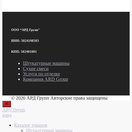
ООО “АРД Групп"
ИНН: 5024198503
КПП: 502401001
Штукатурные машины
Сухие смеси
Услуги по отделке
Компания ARD Group
© 2026 АРД Групп Авторские права защищены
Закрыть
АРД Групп
вход
Каталог товаров
Штукатурные машины