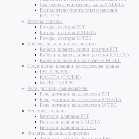
Смесители, очистители, валы KALETA
Распылители (пистолеты) и насадки
KALETA
Роторы, статоры
Роторы, статоры PFT
Роторы, статоры KALETA
Роторы, статоры M-TEC
Кабели, шланги, вилки, розетки
Кабели, шланги, вилки, розетки PFT
Кабели, шланги, вилки, розетки KALETA
Кабели шланги вилки розетки M-TEC
Соединения, крышки, расходомеры, краны
PFT (С/К/Р/К)
KALETA (С/К/Р/К)
M-TEC С/К/Р/К
Реле, датчики, выключатели
Реле, датчики, выключатели PFT
Реле, датчики, выключатели KALETA
Реле, датчики, выключатели M-TEC
Вентили, клапаны
Вентили, клапаны PFT
Вентили, клапаны KALETA
Вентили, клапаны M-TEC
Фильтры, фланцы, форсунки
Фильтры, фланцы, форсунки PFT