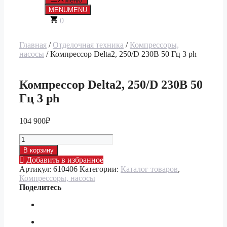
Меню
MENU
MENU
0
Главная
/
Отделочная техника
/
Компрессоры,
насосы
/ Компрессор Delta2, 250/D 230В 50 Гц 3 ph
Компрессор Delta2, 250/D 230В 50
Гц 3 ph
104 900
₽
Количество
товара
В корзину
Компрессор
Добавить в избранное
Delta2,
Артикул:
610406
Категории:
Каталог товаров
,
250/D
Компрессоры, насосы
230В
Поделитесь
50
Гц
3
ph