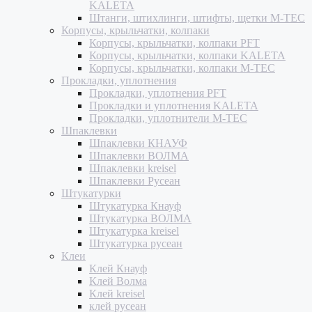
KALETA
Штанги, штихлинги, штифты, щетки M-TEC
Корпусы, крыльчатки, колпаки
Корпусы, крыльчатки, колпаки PFT
Корпусы, крыльчатки, колпаки KALETA
Корпусы, крыльчатки, колпаки M-TEC
Прокладки, уплотнения
Прокладки, уплотнения PFT
Прокладки и уплотнения KALETA
Прокладки, уплотнители M-TEC
Шпаклевки
Шпаклевки КНАУФ
Шпаклевки ВОЛМА
Шпаклевки kreisel
Шпаклевки Русеан
Штукатурки
Штукатурка Кнауф
Штукатурка ВОЛМА
Штукатурка kreisel
Штукатурка русеан
Клеи
Клей Кнауф
Клей Волма
Клей kreisel
клей русеан