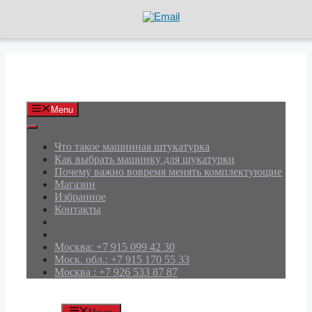
Перейти
к
содержимому
АРД Групп
Menu
Что такое машинная штукатурка
Как выбрать машинку для шукатурки
Почему важно вовремя менять комплектующие
Магазин
Избранное
Контакты
Москва: +7 915 099 42 30
Моск. обл.: +7 915 170 55 33
Москва : +7 926 533 87 87