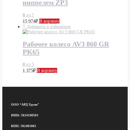
ниппелем ZP3
0
из 5
15 974
₽
В корзину
Добавить в избранное
Рабочее колесо AV3 860 GR
PK65
0
из 5
1 375
₽
В корзину
ООО “АРД Групп"
ИНН: 5024198503
КПП: 502401001