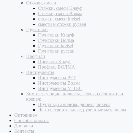
Стяжки, смеси
Стяжки, смеси Кнауф
Стяжки, смеси Волма
стяжки, смеси kreisel
смести и стяжки русеан
Грунтовки
Грунтовки Кнауф
Грунтовки Волма
Грунтовки kreisel
Грунтовки русеан
Профили
Профили Кнауф
Профиль ВОЛМА
Инструменты
Инструменты PFT
Инструменты Волма
Инструменты M-TEC
Комплектующие, подвесы, ленты, соединители,
крепеж
Шурупы, саморезы, дюбеля, анкера
Ленты строительные, рулонные материалы
Оптовикам
Способы оплаты
Доставка
Контакты