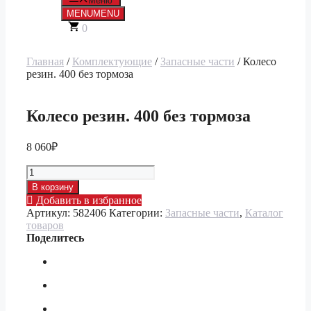
Меню
MENU
MENU
0
Главная
/
Комплектующие
/
Запасные части
/ Колесо
резин. 400 без тормоза
Колесо резин. 400 без тормоза
8 060
₽
Количество
товара
В корзину
Колесо
Добавить в избранное
резин.
Артикул:
582406
Категории:
Запасные части
,
Каталог
400
товаров
без
Поделитесь
тормоза