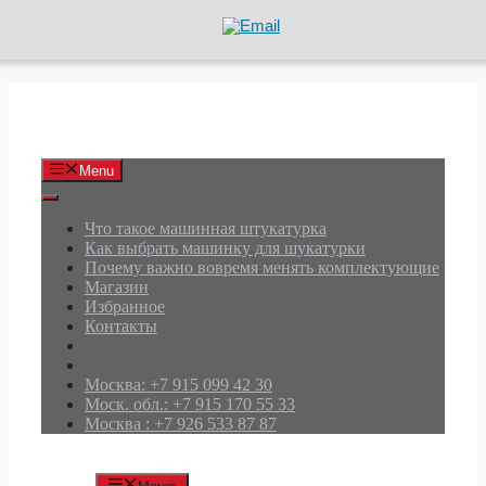
Перейти
к
содержимому
АРД Групп
Menu
Что такое машинная штукатурка
Как выбрать машинку для шукатурки
Почему важно вовремя менять комплектующие
Магазин
Избранное
Контакты
Москва: +7 915 099 42 30
Моск. обл.: +7 915 170 55 33
Москва : +7 926 533 87 87