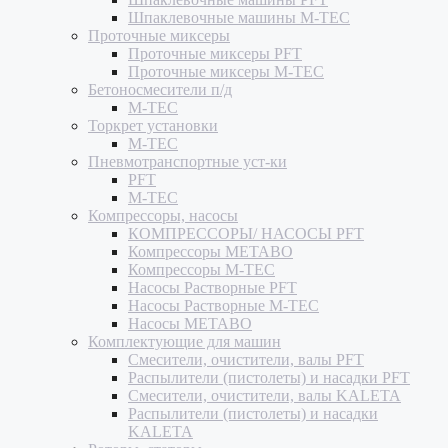
Шпаклевочные машины M-TEC
Проточные миксеры
Проточные миксеры PFT
Проточные миксеры M-TEC
Бетоносмесители п/д
M-TEC
Торкрет установки
M-TEC
Пневмотранспортные уст-ки
PFT
M-TEC
Компрессоры, насосы
КОМПРЕССОРЫ/ НАСОСЫ PFT
Компрессоры METABO
Компрессоры M-TEC
Насосы Растворные PFT
Насосы Растворные M-TEC
Насосы METABO
Комплектующие для машин
Смесители, очистители, валы PFT
Распылители (пистолеты) и насадки PFT
Смесители, очистители, валы KALETA
Распылители (пистолеты) и насадки
KALETA