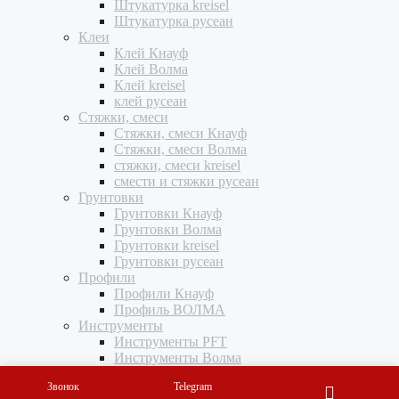
Штукатурка kreisel
Штукатурка русеан
Клеи
Клей Кнауф
Клей Волма
Клей kreisel
клей русеан
Стяжки, смеси
Стяжки, смеси Кнауф
Стяжки, смеси Волма
стяжки, смеси kreisel
смести и стяжки русеан
Грунтовки
Грунтовки Кнауф
Грунтовки Волма
Грунтовки kreisel
Грунтовки русеан
Профили
Профили Кнауф
Профиль ВОЛМА
Инструменты
Инструменты PFT
Инструменты Волма
Инструменты M-TEC
Звонок
Telegram
Комплектующие, подвесы, ленты, соединители,