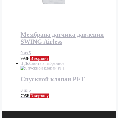
Мембрана датчика давления
SWING Airless
0
из 5
993
₽
В корзину
Добавить в избранное
Спускной клапан PFT
0
из 5
795
₽
В корзину