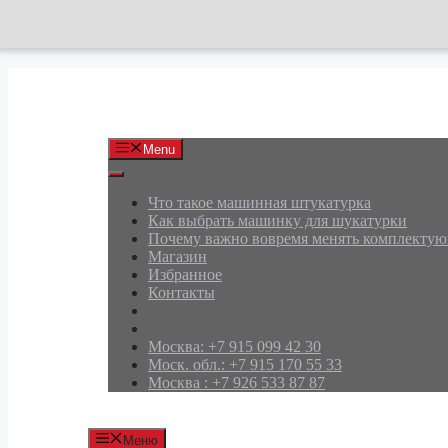
Перейти
к
содержимому
АРД Групп
Menu
Что такое машинная штукатурка
Как выбрать машинку для шукатурки
Почему важно вовремя менять комплекту
Магазин
Избранное
Контакты
Москва: +7 915 099 42 30
Моск. обл.: +7 915 170 55 33
Москва : +7 926 533 87 87
Меню