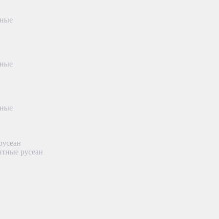
тные
тные
тные
русеан
нтные русеан