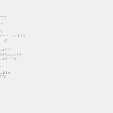
LETA
EC
FT
ункеры KALETA
M-TEC
ки PFT
етки KALETA
тки M-TEC
T
KALETA
-TEC
A