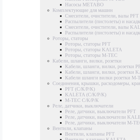
Насосы METABO
Комплектующие для машин
Смесители, очистители, валы PFT
Распылители (пистолеты) и насад
Смесители, очистители, валы K
Распылители (пистолеты) и наса
Роторы, статоры
Роторы, статоры PFT
Роторы, статоры KALETA
Роторы, статоры M-TEC
Кабели, шланги, вилки, розетки
Кабели, шланги, вилки, розетки P
Кабели, шланги, вилки, розетки
Кабели шланги вилки розетки M-
Соединения, крышки, расходомеры, кр
PFT (С/К/Р/К)
KALETA (С/К/Р/К)
M-TEC С/К/Р/К
Реле, датчики, выключатели
Реле, датчики, выключатели PFT
Реле, датчики, выключатели KAL
Реле, датчики, выключатели M-T
Вентили, клапаны
Вентили, клапаны PFT
Вентили, клапаны KALETA