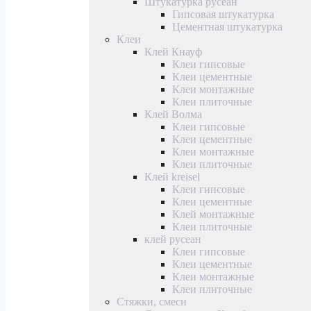
Штукатурка русеан
Гипсовая штукатурка
Цементная штукатурка
Клеи
Клей Кнауф
Клеи гипсовые
Клеи цементные
Клеи монтажные
Клеи плиточные
Клей Волма
Клеи гипсовые
Клеи цементные
Клеи монтажные
Клеи плиточные
Клей kreisel
Клеи гипсовые
Клеи цементные
Клей монтажные
Клеи плиточные
клей русеан
Клеи гипсовые
Клеи цементные
Клеи монтажные
Клеи плиточные
Стяжки, смеси