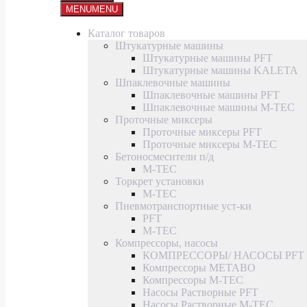
MENU
MENU
Каталог товаров
Штукатурные машины
Штукатурные машины PFT
Штукатурные машины KALETA
Шпаклевочные машины
Шпаклевочные машины PFT
Шпаклевочные машины M-TEC
Проточные миксеры
Проточные миксеры PFT
Проточные миксеры M-TEC
Бетоносмесители п/д
M-TEC
Торкрет установки
M-TEC
Пневмотранспортные уст-ки
PFT
M-TEC
Компрессоры, насосы
КОМПРЕССОРЫ/ НАСОСЫ PFT
Компрессоры METABO
Компрессоры M-TEC
Насосы Растворные PFT
Насосы Растворные M-TEC