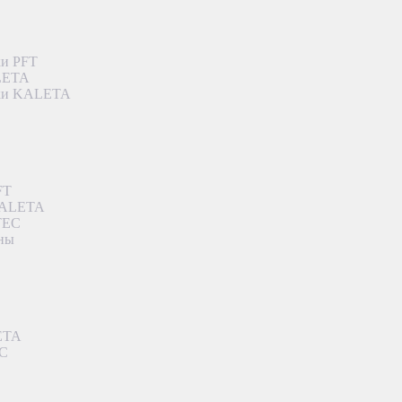
ки PFT
ALETA
дки KALETA
FT
 KALETA
TEC
аны
ETA
EC