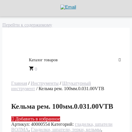
Перейти к содержимому
АРД Групп
Каталог товаров
0
Главная
/
Инструменты
/
Штукатурный
инструмент
/ Кельма рем. 100мм.0.031.00VTB
Кельма рем. 100мм.0.031.00VTB
Добавить в избранное
Артикул:
40000554
Категорий:
гладилка, шпатели
ВОЛМА
,
Гладилки, шпатели, терки, кельмы
,