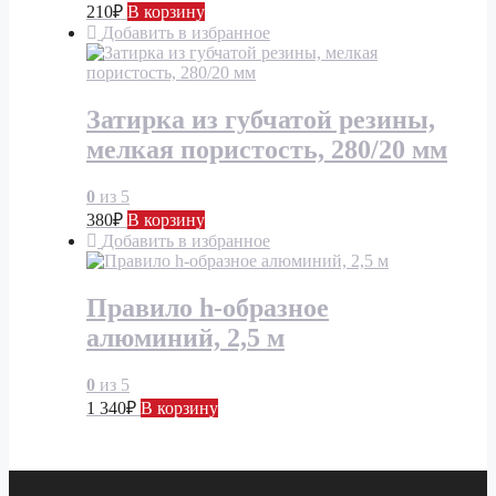
210
₽
В корзину
Добавить в избранное
Затирка из губчатой резины,
мелкая пористость, 280/20 мм
0
из 5
380
₽
В корзину
Добавить в избранное
Правило h-образное
алюминий, 2,5 м
0
из 5
1 340
₽
В корзину