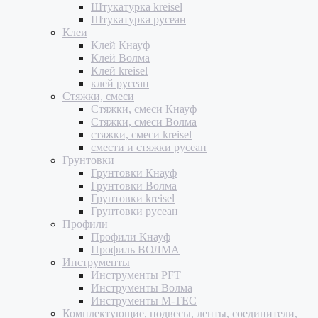
Штукатурка kreisel
Штукатурка русеан
Клеи
Клей Кнауф
Клей Волма
Клей kreisel
клей русеан
Стяжки, смеси
Стяжки, смеси Кнауф
Стяжки, смеси Волма
стяжки, смеси kreisel
смести и стяжки русеан
Грунтовки
Грунтовки Кнауф
Грунтовки Волма
Грунтовки kreisel
Грунтовки русеан
Профили
Профили Кнауф
Профиль ВОЛМА
Инструменты
Инструменты PFT
Инструменты Волма
Инструменты M-TEC
Комплектующие, подвесы, ленты, соединители,