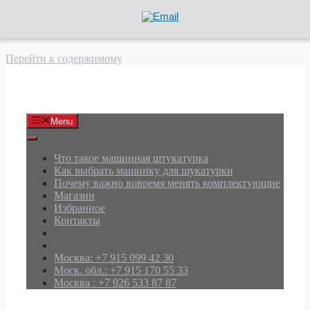
Перейти к содержимому
АРД Групп
Menu
Что такое машинная штукатурка
Как выбрать машинку для шукатурки
Почему важно вовремя менять комплектующие
Магазин
Избранное
Контакты
Москва: +7 915 099 42 30
Моск. обл.: +7 915 170 55 33
Москва : +7 926 533 87 87