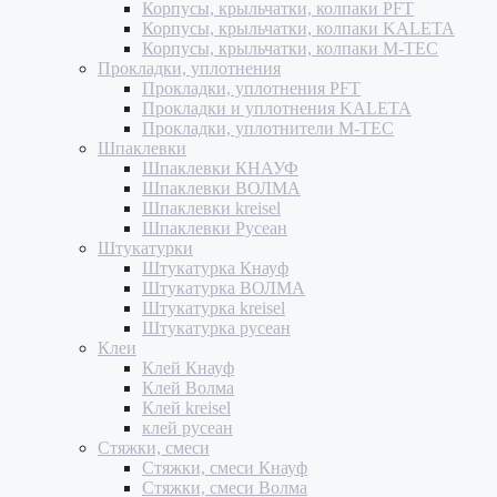
Корпусы, крыльчатки, колпаки PFT
Корпусы, крыльчатки, колпаки KALETA
Корпусы, крыльчатки, колпаки M-TEC
Прокладки, уплотнения
Прокладки, уплотнения PFT
Прокладки и уплотнения KALETA
Прокладки, уплотнители M-TEC
Шпаклевки
Шпаклевки КНАУФ
Шпаклевки ВОЛМА
Шпаклевки kreisel
Шпаклевки Русеан
Штукатурки
Штукатурка Кнауф
Штукатурка ВОЛМА
Штукатурка kreisel
Штукатурка русеан
Клеи
Клей Кнауф
Клей Волма
Клей kreisel
клей русеан
Стяжки, смеси
Стяжки, смеси Кнауф
Стяжки, смеси Волма