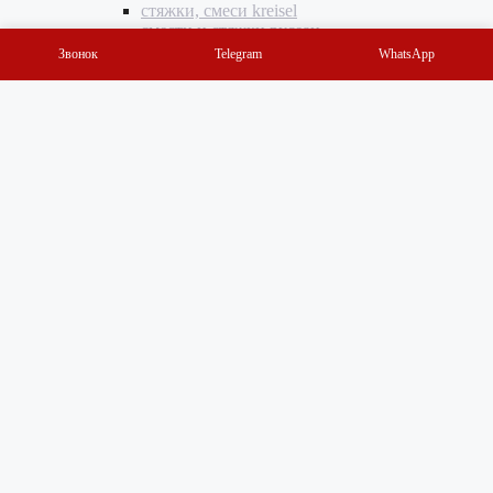
стяжки, смеси kreisel
смести и стяжки русеан
Грунтовки
Звонок
Telegram
WhatsApp
Грунтовки Кнауф
Грунтовки Волма
Грунтовки kreisel
Грунтовки русеан
Профили
Профили Кнауф
Профиль ВОЛМА
Инструменты
Инструменты PFT
Инструменты Волма
Инструменты M-TEC
Комплектующие, подвесы, ленты, соединители,
крепеж
Шурупы, саморезы, дюбеля, анкера
Ленты строительные, рулонные материалы
Оптовикам
Способы оплаты
Доставка
Контакты
Мой аккаунт
Блог