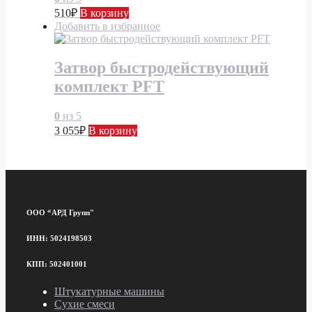
510
₽
В корзину
Добавить в избранное
Затвор быстродействующий
комплект PFT
0
из 5
3 055
₽
В корзину
ООО “АРД Групп"
ИНН: 5024198503
КПП: 502401001
Штукатурные машины
Сухие смеси