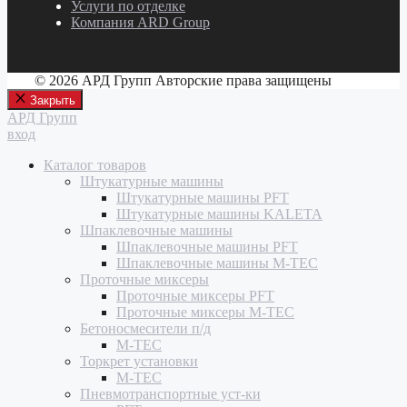
Услуги по отделке
Компания ARD Group
© 2026 АРД Групп Авторские права защищены
Закрыть
АРД Групп
вход
Каталог товаров
Штукатурные машины
Штукатурные машины PFT
Штукатурные машины KALETA
Шпаклевочные машины
Шпаклевочные машины PFT
Шпаклевочные машины M-TEC
Проточные миксеры
Проточные миксеры PFT
Проточные миксеры M-TEC
Бетоносмесители п/д
M-TEC
Торкрет установки
M-TEC
Пневмотранспортные уст-ки