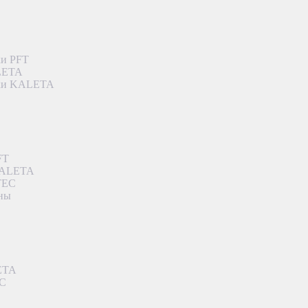
ки PFT
ALETA
дки KALETA
FT
 KALETA
TEC
аны
ETA
EC