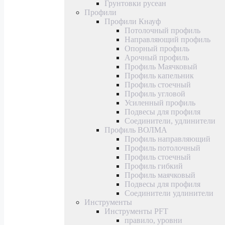
Грунтовки русеан
Профили
Профили Кнауф
Потолочный профиль
Направляющий профиль
Опорный профиль
Арочный профиль
Профиль Маячковый
Профиль капельник
Профиль стоечный
Профиль угловой
Усиленный профиль
Подвесы для профиля
Соединители, удлинители
Профиль ВОЛМА
Профиль направляющий
Профиль потолочный
Профиль стоечный
Профиль гибкий
Профиль маячковый
Подвесы для профиля
Соединители удлинители
Инструменты
Инструменты PFT
правило, уровни