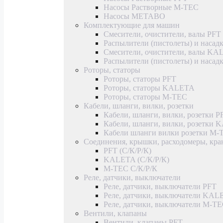
Насосы Растворные M-TEC
Насосы METABO
Комплектующие для машин
Смесители, очистители, валы PFT
Распылители (пистолеты) и насад
Смесители, очистители, валы K
Распылители (пистолеты) и наса
Роторы, статоры
Роторы, статоры PFT
Роторы, статоры KALETA
Роторы, статоры M-TEC
Кабели, шланги, вилки, розетки
Кабели, шланги, вилки, розетки P
Кабели, шланги, вилки, розетки
Кабели шланги вилки розетки M-
Соединения, крышки, расходомеры, кр
PFT (С/К/Р/К)
KALETA (С/К/Р/К)
M-TEC С/К/Р/К
Реле, датчики, выключатели
Реле, датчики, выключатели PFT
Реле, датчики, выключатели KAL
Реле, датчики, выключатели M-T
Вентили, клапаны
Вентили, клапаны PFT