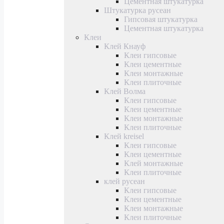
Цементная штукатурка
Штукатурка русеан
Гипсовая штукатурка
Цементная штукатурка
Клеи
Клей Кнауф
Клеи гипсовые
Клеи цементные
Клеи монтажные
Клеи плиточные
Клей Волма
Клеи гипсовые
Клеи цементные
Клеи монтажные
Клеи плиточные
Клей kreisel
Клеи гипсовые
Клеи цементные
Клей монтажные
Клеи плиточные
клей русеан
Клеи гипсовые
Клеи цементные
Клеи монтажные
Клеи плиточные