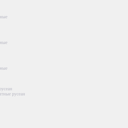
тные
тные
тные
русеан
нтные русеан