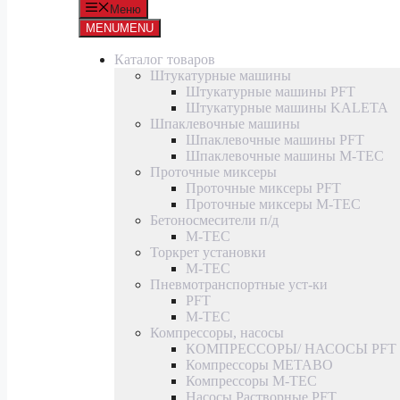
Меню
MENU
MENU
Каталог товаров
Штукатурные машины
Штукатурные машины PFT
Штукатурные машины KALETA
Шпаклевочные машины
Шпаклевочные машины PFT
Шпаклевочные машины M-TEC
Проточные миксеры
Проточные миксеры PFT
Проточные миксеры M-TEC
Бетоносмесители п/д
M-TEC
Торкрет установки
M-TEC
Пневмотранспортные уст-ки
PFT
M-TEC
Компрессоры, насосы
КОМПРЕССОРЫ/ НАСОСЫ PFT
Компрессоры METABO
Компрессоры M-TEC
Насосы Растворные PFT