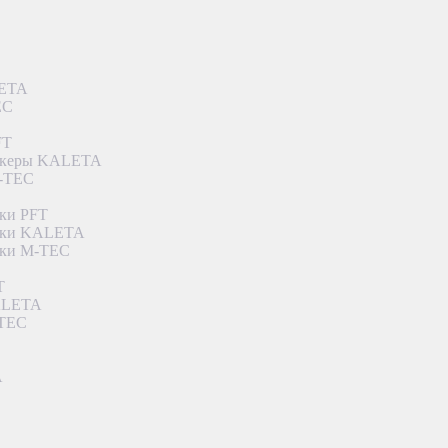
LETA
EC
FT
ункеры KALETA
M-TEC
ки PFT
етки KALETA
тки M-TEC
T
KALETA
-TEC
A