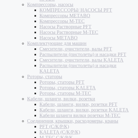
Компрессоры, насосы
КОМПРЕССОРЫ/ НАСОСЫ PFT
Компрессоры METABO
Компрессоры M-TEC
Насосы Растворные PFT
Насосы Растворные M-TEC
Насосы METABO
Комплектующие для машин
Смесители, очистители, валы PFT
Распылители (пистолеты) и насадки PFT
Смесители, очистители, валы KALETA
Распылители (пистолеты) и насадки
KALETA
Роторы, статоры
Роторы, статоры PFT
Роторы, статоры KALETA
Роторы, статоры M-TEC
Кабели, шланги, вилки, розетки
Кабели, шланги, вилки, розетки PFT
Кабели, шланги, вилки, розетки KALETA
Кабели шланги вилки розетки M-TEC
Соединения, крышки, расходомеры, краны
PFT (С/К/Р/К)
KALETA (С/К/Р/К)
M-TEC С/К/Р/К