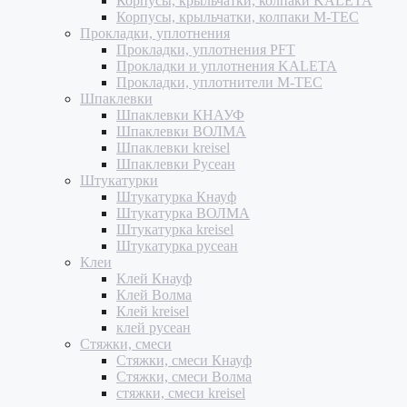
Корпусы, крыльчатки, колпаки KALETA
Корпусы, крыльчатки, колпаки M-TEC
Прокладки, уплотнения
Прокладки, уплотнения PFT
Прокладки и уплотнения KALETA
Прокладки, уплотнители M-TEC
Шпаклевки
Шпаклевки КНАУФ
Шпаклевки ВОЛМА
Шпаклевки kreisel
Шпаклевки Русеан
Штукатурки
Штукатурка Кнауф
Штукатурка ВОЛМА
Штукатурка kreisel
Штукатурка русеан
Клеи
Клей Кнауф
Клей Волма
Клей kreisel
клей русеан
Стяжки, смеси
Стяжки, смеси Кнауф
Стяжки, смеси Волма
стяжки, смеси kreisel