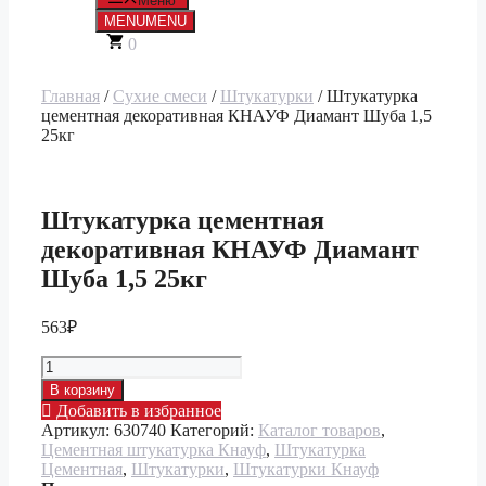
Меню
MENU
MENU
0
Главная
/
Сухие смеси
/
Штукатурки
/ Штукатурка
цементная декоративная КНАУФ Диамант Шуба 1,5
25кг
Штукатурка цементная
декоративная КНАУФ Диамант
Шуба 1,5 25кг
563
₽
Количество
товара
В корзину
Штукатурка
Добавить в избранное
цементная
Артикул:
630740
Категорий:
Каталог товаров
,
декоративная
Цементная штукатурка Кнауф
,
Штукатурка
КНАУФ
Цементная
,
Штукатурки
,
Штукатурки Кнауф
Диамант