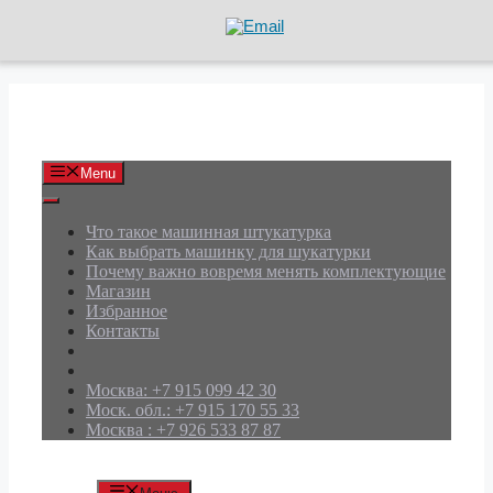
Перейти
к
содержимому
АРД Групп
Menu
Что такое машинная штукатурка
Как выбрать машинку для шукатурки
Почему важно вовремя менять комплектующие
Магазин
Избранное
Контакты
Москва: +7 915 099 42 30
Моск. обл.: +7 915 170 55 33
Москва : +7 926 533 87 87