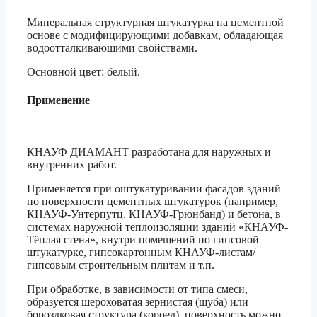
Минеральная структурная штукатурка на цементной
основе с модифицирующими добавкам, обладающая
водоотталкивающими свойствами.
Основной цвет: белый.
Применение
КНАУФ ДИАМАНТ разработана для наружных и
внутренних работ.
Применяется при оштукатуривании фасадов зданий
по поверхности цементных штукатурок (например,
КНАУФ-Унтерпутц, КНАУФ-Грюнбанд) и бетона, в
системах наружной теплоизоляции зданий «КНАУФ-
Тёплая стена», внутри помещений по гипсовой
штукатурке, гипсокартонным КНАУФ-листам/
гипсовым строительным плитам и т.п.
При обработке, в зависимости от типа смеси,
образуется шероховатая зернистая (шуба) или
бороздковая структура (короед), поверхность можно