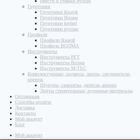
смести и стяжки русеан
Грунтовки
Грунтовки Кнауф
Грунтовки Волма
Грунтовки kreisel
Грунтовки русеан
Профили
Профили Кнауф
Профиль ВОЛМА
Инструменты
Инструменты PFT
Инструменты Волма
Инструменты M-TEC
Комплектующие, подвесы, ленты, соединители,
крепеж
Шурупы, саморезы, дюбеля, анкера
Ленты строительные, рулонные материалы
Оптовикам
Способы оплаты
Доставка
Контакты
Мой аккаунт
Блог
Мой аккаунт