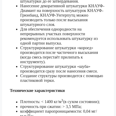
штукатурки до ее затвердевания.
Нанесение декоративной штукатурки КНАУФ-
Диамант на поверхность штукатурок КНАУФ-
Грюнбанд, КНАУФ-Унтерпутц можно
производить только после высыхания
штукатурного слоя.
Для обеспечения однородности на
непрерывных участках поверхности
рекомендуется использовать штукатурку из
одной партии выпуска.
Структурирование штукатурки «короед»
производится после частичного высыхания
(когда смесь перестаёт прилипать к
инструменту).
Структурирование штукатурки «шуба»
производится сразу после нанесения смеси.
Создание структуры производится с помощью
пластиковой терки.
Технические характеристики
3
Плотность: < 1400 кг/м
(в сухом состоянии);
прочность при сжатии: > 3,5 МПа;
коэффициент паропроницаемости: 0,04 мг/
м·ч·Па;