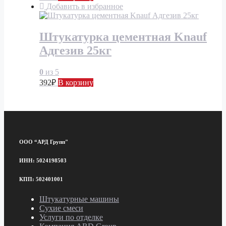
Добавить в избранное
Штукатурка цементная Knauf
Адгезив 25кг
0
из 5
392
₽
В корзину
ООО “АРД Групп"
ИНН: 5024198503
КПП: 502401001
Штукатурные машины
Сухие смеси
Услуги по отделке