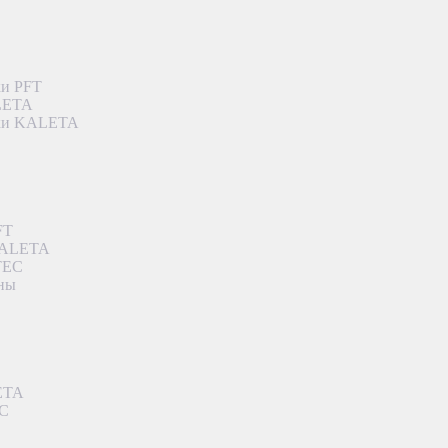
ки PFT
ALETA
дки KALETA
FT
 KALETA
TEC
аны
ETA
EC