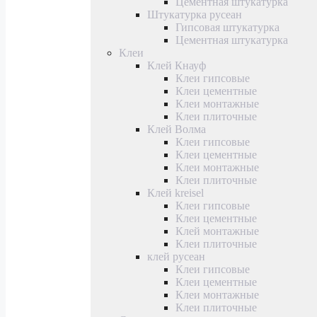
Цементная штукатурка
Штукатурка русеан
Гипсовая штукатурка
Цементная штукатурка
Клеи
Клей Кнауф
Клеи гипсовые
Клеи цементные
Клеи монтажные
Клеи плиточные
Клей Волма
Клеи гипсовые
Клеи цементные
Клеи монтажные
Клеи плиточные
Клей kreisel
Клеи гипсовые
Клеи цементные
Клей монтажные
Клеи плиточные
клей русеан
Клеи гипсовые
Клеи цементные
Клеи монтажные
Клеи плиточные