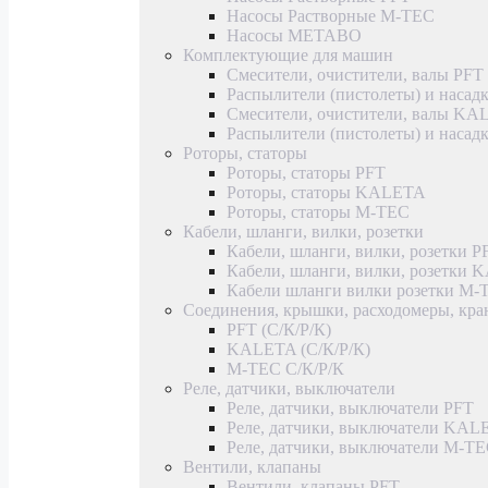
Насосы Растворные M-TEC
Насосы METABO
Комплектующие для машин
Смесители, очистители, валы PFT
Распылители (пистолеты) и насад
Смесители, очистители, валы K
Распылители (пистолеты) и наса
Роторы, статоры
Роторы, статоры PFT
Роторы, статоры KALETA
Роторы, статоры M-TEC
Кабели, шланги, вилки, розетки
Кабели, шланги, вилки, розетки P
Кабели, шланги, вилки, розетки
Кабели шланги вилки розетки M-
Соединения, крышки, расходомеры, кр
PFT (С/К/Р/К)
KALETA (С/К/Р/К)
M-TEC С/К/Р/К
Реле, датчики, выключатели
Реле, датчики, выключатели PFT
Реле, датчики, выключатели KAL
Реле, датчики, выключатели M-T
Вентили, клапаны
Вентили, клапаны PFT