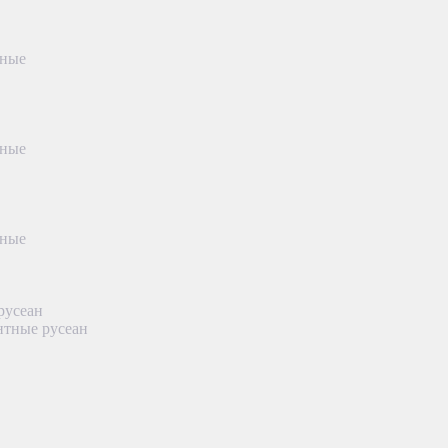
тные
тные
тные
русеан
нтные русеан