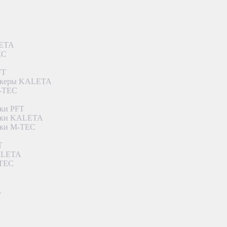
LETA
EC
FT
ункеры KALETA
M-TEC
ки PFT
етки KALETA
тки M-TEC
T
KALETA
-TEC
A