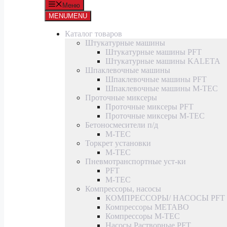
Меню
MENU
MENU
Каталог товаров
Штукатурные машины
Штукатурные машины PFT
Штукатурные машины KALETA
Шпаклевочные машины
Шпаклевочные машины PFT
Шпаклевочные машины M-TEC
Проточные миксеры
Проточные миксеры PFT
Проточные миксеры M-TEC
Бетоносмесители п/д
M-TEC
Торкрет установки
M-TEC
Пневмотранспортные уст-ки
PFT
M-TEC
Компрессоры, насосы
КОМПРЕССОРЫ/ НАСОСЫ PFT
Компрессоры METABO
Компрессоры M-TEC
Насосы Растворные PFT