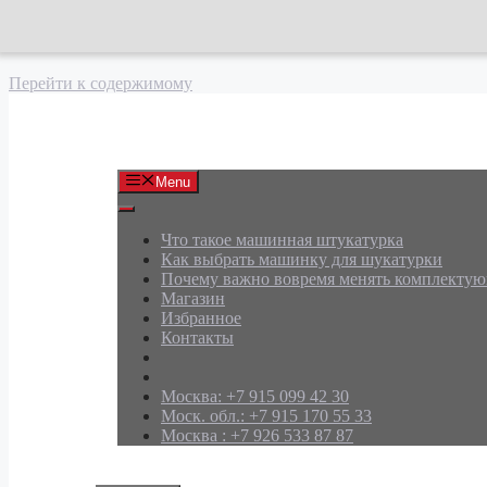
Перейти к содержимому
АРД Групп
Menu
Что такое машинная штукатурка
Как выбрать машинку для шукатурки
Почему важно вовремя менять комплекту
Магазин
Избранное
Контакты
Москва: +7 915 099 42 30
Моск. обл.: +7 915 170 55 33
Москва : +7 926 533 87 87