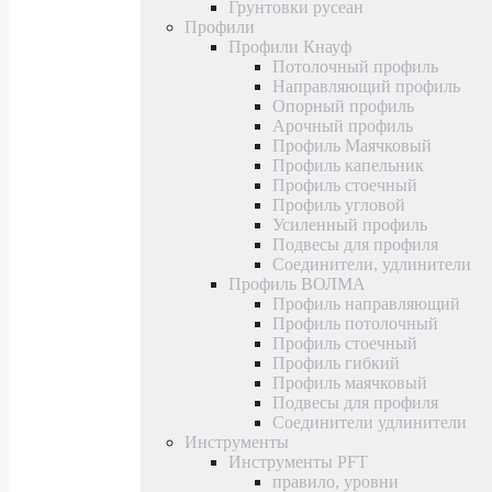
Грунтовки русеан
Профили
Профили Кнауф
Потолочный профиль
Направляющий профиль
Опорный профиль
Арочный профиль
Профиль Маячковый
Профиль капельник
Профиль стоечный
Профиль угловой
Усиленный профиль
Подвесы для профиля
Соединители, удлинители
Профиль ВОЛМА
Профиль направляющий
Профиль потолочный
Профиль стоечный
Профиль гибкий
Профиль маячковый
Подвесы для профиля
Соединители удлинители
Инструменты
Инструменты PFT
правило, уровни