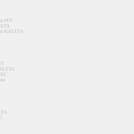
ки PFT
ALETA
дки KALETA
FT
 KALETA
TEC
аны
ETA
EC