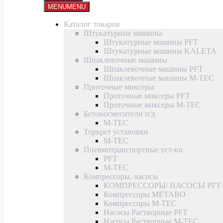
MENU
MENU
Каталог товаров
Штукатурные машины
Штукатурные машины PFT
Штукатурные машины KALETA
Шпаклевочные машины
Шпаклевочные машины PFT
Шпаклевочные машины M-TEC
Проточные миксеры
Проточные миксеры PFT
Проточные миксеры M-TEC
Бетоносмесители п/д
M-TEC
Торкрет установки
M-TEC
Пневмотранспортные уст-ки
PFT
M-TEC
Компрессоры, насосы
КОМПРЕССОРЫ/ НАСОСЫ PFT
Компрессоры METABO
Компрессоры M-TEC
Насосы Растворные PFT
Насосы Растворные M-TEC