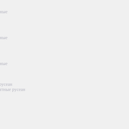
тные
тные
тные
русеан
нтные русеан