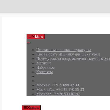
Перейти
к
содержимому
АРД Групп
Menu
Что такое машинная штукатурка
Как выбрать машинку для шукатурки
Почему важно вовремя менять комплекту
Магазин
Избранное
Контакты
Москва: +7 915 099 42 30
Моск. обл.: +7 915 170 55 33
Москва : +7 926 533 87 87
Меню