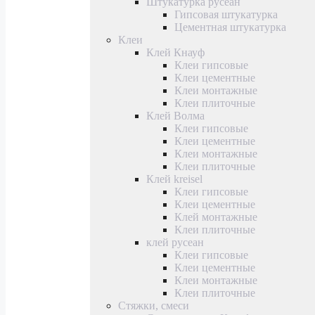
Штукатурка русеан
Гипсовая штукатурка
Цементная штукатурка
Клеи
Клей Кнауф
Клеи гипсовые
Клеи цементные
Клеи монтажные
Клеи плиточные
Клей Волма
Клеи гипсовые
Клеи цементные
Клеи монтажные
Клеи плиточные
Клей kreisel
Клеи гипсовые
Клеи цементные
Клей монтажные
Клеи плиточные
клей русеан
Клеи гипсовые
Клеи цементные
Клеи монтажные
Клеи плиточные
Стяжки, смеси