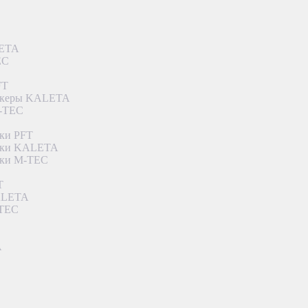
LETA
EC
FT
ункеры KALETA
M-TEC
ки PFT
етки KALETA
тки M-TEC
T
KALETA
-TEC
A