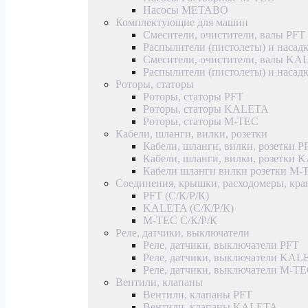
Насосы METABO
Комплектующие для машин
Смесители, очистители, валы PFT
Распылители (пистолеты) и насад
Смесители, очистители, валы K
Распылители (пистолеты) и наса
Роторы, статоры
Роторы, статоры PFT
Роторы, статоры KALETA
Роторы, статоры M-TEC
Кабели, шланги, вилки, розетки
Кабели, шланги, вилки, розетки P
Кабели, шланги, вилки, розетки
Кабели шланги вилки розетки M-
Соединения, крышки, расходомеры, кр
PFT (С/К/Р/К)
KALETA (С/К/Р/К)
M-TEC С/К/Р/К
Реле, датчики, выключатели
Реле, датчики, выключатели PFT
Реле, датчики, выключатели KAL
Реле, датчики, выключатели M-T
Вентили, клапаны
Вентили, клапаны PFT
Вентили, клапаны KALETA