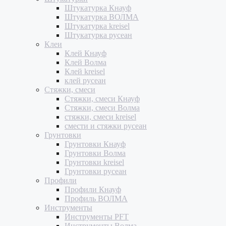
Штукатурка Кнауф
Штукатурка ВОЛМА
Штукатурка kreisel
Штукатурка русеан
Клеи
Клей Кнауф
Клей Волма
Клей kreisel
клей русеан
Стяжки, смеси
Стяжки, смеси Кнауф
Стяжки, смеси Волма
стяжки, смеси kreisel
смести и стяжки русеан
Грунтовки
Грунтовки Кнауф
Грунтовки Волма
Грунтовки kreisel
Грунтовки русеан
Профили
Профили Кнауф
Профиль ВОЛМА
Инструменты
Инструменты PFT
Инструменты Волма