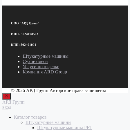
ООО “АРД Групп"
ИНН: 5024198503
КПП: 502401001
Штукатурные машины
Сухие смеси
Услуги по отделке
Компания ARD Group
© 2026 АРД Групп Авторские права защищены
Закрыть
АРД Групп
вход
Каталог товаров
Штукатурные машины
Штукатурные машины PFT