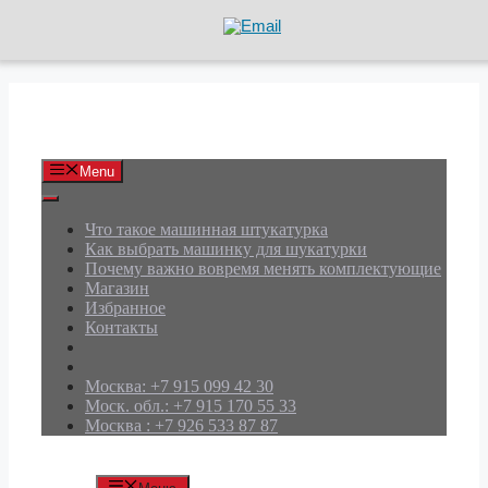
Перейти
к
содержимому
АРД Групп
Menu
Что такое машинная штукатурка
Как выбрать машинку для шукатурки
Почему важно вовремя менять комплектующие
Магазин
Избранное
Контакты
Москва: +7 915 099 42 30
Моск. обл.: +7 915 170 55 33
Москва : +7 926 533 87 87