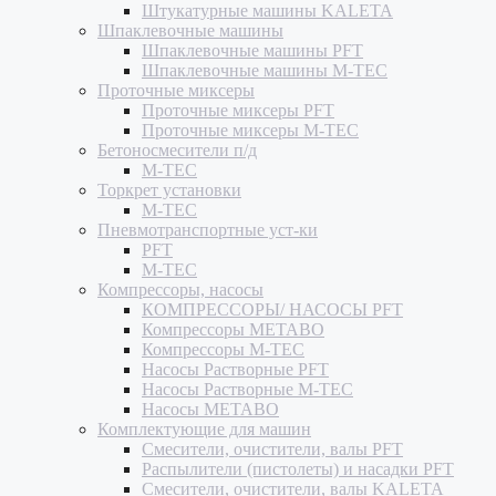
Штукатурные машины KALETA
Шпаклевочные машины
Шпаклевочные машины PFT
Шпаклевочные машины M-TEC
Проточные миксеры
Проточные миксеры PFT
Проточные миксеры M-TEC
Бетоносмесители п/д
M-TEC
Торкрет установки
M-TEC
Пневмотранспортные уст-ки
PFT
M-TEC
Компрессоры, насосы
КОМПРЕССОРЫ/ НАСОСЫ PFT
Компрессоры METABO
Компрессоры M-TEC
Насосы Растворные PFT
Насосы Растворные M-TEC
Насосы METABO
Комплектующие для машин
Смесители, очистители, валы PFT
Распылители (пистолеты) и насадки PFT
Смесители, очистители, валы KALETA