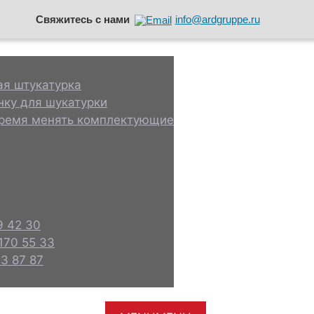
Свяжитесь с нами
info@ardgruppe.ru
ая штукатурка
нку для шукатурки
ремя менять комплектующие
9 42 30
 170 55 33
3 87 87