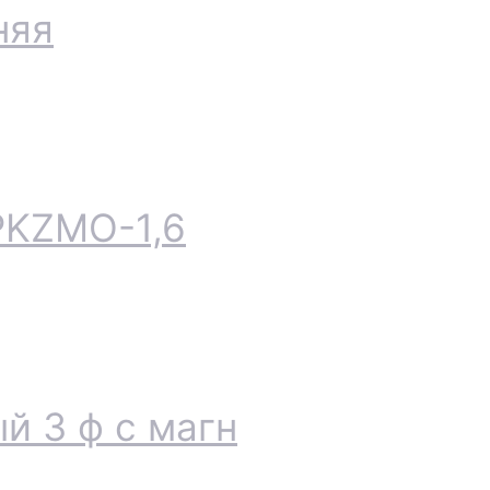
няя
PKZMO-1,6
й 3 ф с магн