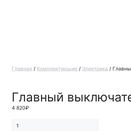
Главная
/
Комплектующие
/
Электрика
/ Главны
Главный выключат
4 820
₽
Количество
товара