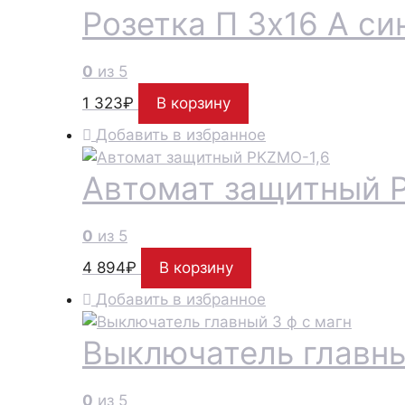
Розетка П 3х16 А си
0
из 5
1 323
₽
В корзину
Добавить в избранное
Автомат защитный 
0
из 5
4 894
₽
В корзину
Добавить в избранное
Выключатель главны
0
из 5