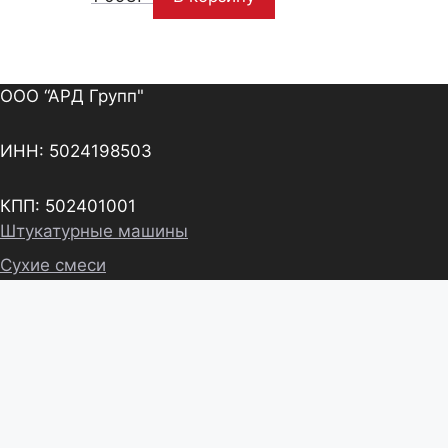
ООО “АРД Групп"
ИНН: 5024198503
КПП: 502401001
Штукатурные машины
Сухие смеси
Услуги по отделке
Компания ARD Group