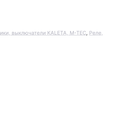
чики, выключатели KALETA, M-TEC
,
Реле,