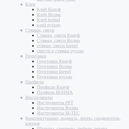
Клеи
Клей Кнауф
Клей Волма
Клей kreisel
клей русеан
Стяжки, смеси
Стяжки, смеси Кнауф
Стяжки, смеси Волма
стяжки, смеси kreisel
смести и стяжки русеан
Грунтовки
Грунтовки Кнауф
Грунтовки Волма
Грунтовки kreisel
Грунтовки русеан
Профили
Профили Кнауф
Профиль ВОЛМА
Инструменты
Инструменты PFT
Инструменты Волма
Инструменты M-TEC
Комплектующие, подвесы, ленты, соединители,
крепеж
Шурупы, саморезы, дюбеля, анкера