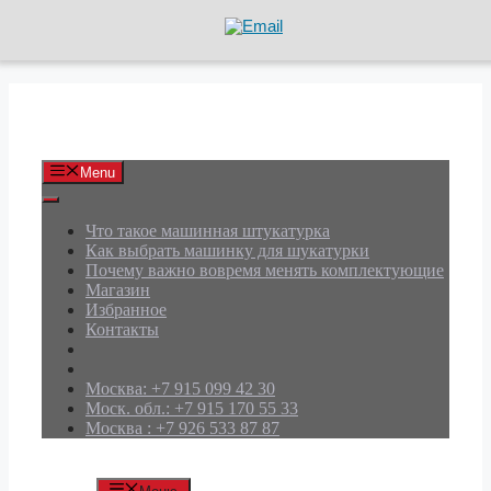
Перейти
к
содержимому
АРД Групп
Menu
Что такое машинная штукатурка
Как выбрать машинку для шукатурки
Почему важно вовремя менять комплектующие
Магазин
Избранное
Контакты
Москва: +7 915 099 42 30
Моск. обл.: +7 915 170 55 33
Москва : +7 926 533 87 87