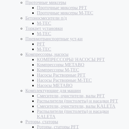
Проточные миксеры
Проточные миксеры PFT
Проточные миксеры M-TEC
Бетоносмесители п/д
M-TEC
Торкрет установки
M-TEC
Пневмотранспортные уст-ки
PFT
M-TEC
Компрессоры, насосы
КОМПРЕССОРЫ/ НАСОСЫ PFT
Компрессоры METABO
Компрессоры M-TEC
Насосы Растворные PFT
Насосы Растворные M-TEC
Насосы METABO
Комплектующие для машин
Смесители, очистители, валы PFT
Распылители (пистолеты) и насадки PFT
Смесители, очистители, валы KALETA
Распылители (пистолеты) и насадки
KALETA
Роторы, статоры
Роторы, статоры PFT