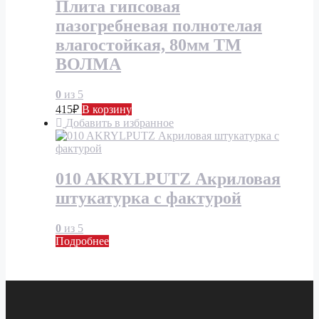
Плита гипсовая
пазогребневая полнотелая
влагостойкая, 80мм ТМ
ВОЛМА
0
из 5
415
₽
В корзину
Добавить в избранное
010 AKRYLPUTZ Акриловая
штукатурка с фактурой
0
из 5
Подробнее