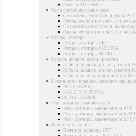
Насосы METABO
Комплектующие для машин
Смесители, очистители, валы PFT
Распылители (пистолеты) и насад
Смесители, очистители, валы K
Распылители (пистолеты) и наса
Роторы, статоры
Роторы, статоры PFT
Роторы, статоры KALETA
Роторы, статоры M-TEC
Кабели, шланги, вилки, розетки
Кабели, шланги, вилки, розетки P
Кабели, шланги, вилки, розетки
Кабели шланги вилки розетки M-
Соединения, крышки, расходомеры, кр
PFT (С/К/Р/К)
KALETA (С/К/Р/К)
M-TEC С/К/Р/К
Реле, датчики, выключатели
Реле, датчики, выключатели PFT
Реле, датчики, выключатели KAL
Реле, датчики, выключатели M-T
Вентили, клапаны
Вентили, клапаны PFT
Вентили, клапаны KALETA