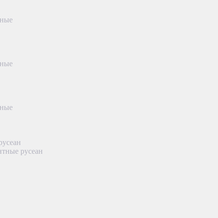
тные
тные
тные
русеан
нтные русеан