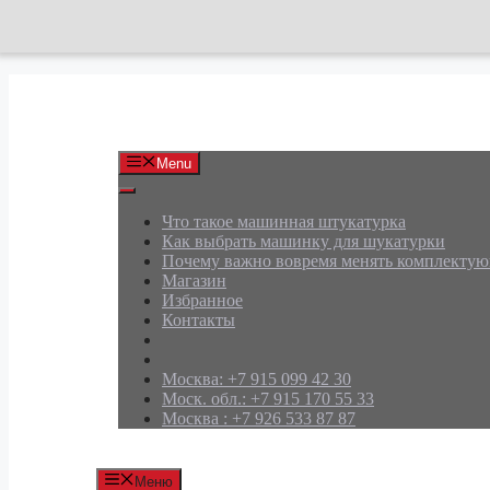
Перейти
к
содержимому
АРД Групп
Menu
Что такое машинная штукатурка
Как выбрать машинку для шукатурки
Почему важно вовремя менять комплекту
Магазин
Избранное
Контакты
Москва: +7 915 099 42 30
Моск. обл.: +7 915 170 55 33
Москва : +7 926 533 87 87
Меню