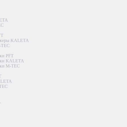
LETA
EC
FT
ункеры KALETA
M-TEC
ки PFT
етки KALETA
тки M-TEC
T
KALETA
-TEC
A