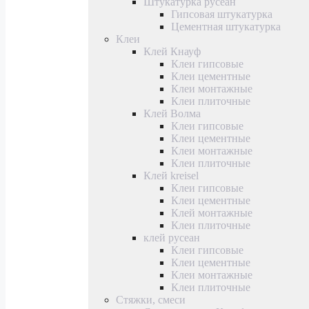
Штукатурка русеан
Гипсовая штукатурка
Цементная штукатурка
Клеи
Клей Кнауф
Клеи гипсовые
Клеи цементные
Клеи монтажные
Клеи плиточные
Клей Волма
Клеи гипсовые
Клеи цементные
Клеи монтажные
Клеи плиточные
Клей kreisel
Клеи гипсовые
Клеи цементные
Клей монтажные
Клеи плиточные
клей русеан
Клеи гипсовые
Клеи цементные
Клеи монтажные
Клеи плиточные
Стяжки, смеси