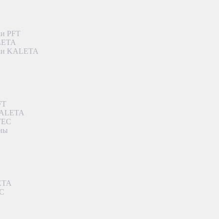
ки PFT
ALETA
дки KALETA
FT
 KALETA
TEC
аны
ETA
EC