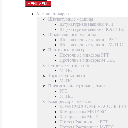
MENU
MENU
Каталог товаров
Штукатурные машины
Штукатурные машины PFT
Штукатурные машины KALETA
Шпаклевочные машины
Шпаклевочные машины PFT
Шпаклевочные машины M-TEC
Проточные миксеры
Проточные миксеры PFT
Проточные миксеры M-TEC
Бетоносмесители п/д
M-TEC
Торкрет установки
M-TEC
Пневмотранспортные уст-ки
PFT
M-TEC
Компрессоры, насосы
КОМПРЕССОРЫ/ НАСОСЫ PFT
Компрессоры METABO
Компрессоры M-TEC
Насосы Растворные PFT
Насосы Растворные M-TEC