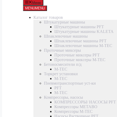
Меню
MENU
MENU
Каталог товаров
Штукатурные машины
Штукатурные машины PFT
Штукатурные машины KALETA
Шпаклевочные машины
Шпаклевочные машины PFT
Шпаклевочные машины M-TEC
Проточные миксеры
Проточные миксеры PFT
Проточные миксеры M-TEC
Бетоносмесители п/д
M-TEC
Торкрет установки
M-TEC
Пневмотранспортные уст-ки
PFT
M-TEC
Компрессоры, насосы
КОМПРЕССОРЫ/ НАСОСЫ PFT
Компрессоры METABO
Компрессоры M-TEC
Насосы Растворные PFT