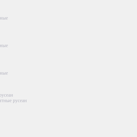
тные
тные
тные
русеан
нтные русеан