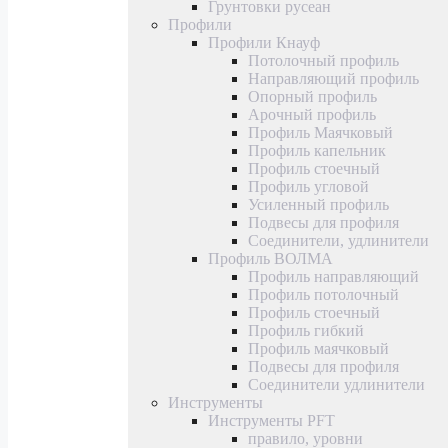
Грунтовки русеан
Профили
Профили Кнауф
Потолочный профиль
Направляющий профиль
Опорный профиль
Арочный профиль
Профиль Маячковый
Профиль капельник
Профиль стоечный
Профиль угловой
Усиленный профиль
Подвесы для профиля
Соединители, удлинители
Профиль ВОЛМА
Профиль направляющий
Профиль потолочный
Профиль стоечный
Профиль гибкий
Профиль маячковый
Подвесы для профиля
Соединители удлинители
Инструменты
Инструменты PFT
правило, уровни