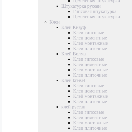
Цементная штукатурка
Штукатурка русеан
Гипсовая штукатурка
Цементная штукатурка
Клеи
Клей Кнауф
Клеи гипсовые
Клеи цементные
Клеи монтажные
Клеи плиточные
Клей Волма
Клеи гипсовые
Клеи цементные
Клеи монтажные
Клеи плиточные
Клей kreisel
Клеи гипсовые
Клеи цементные
Клей монтажные
Клеи плиточные
клей русеан
Клеи гипсовые
Клеи цементные
Клеи монтажные
Клеи плиточные