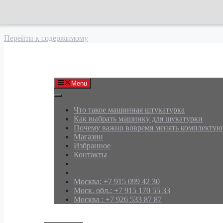
Перейти к содержимому
АРД Групп
Menu
Что такое машинная штукатурка
Как выбрать машинку для шукатурки
Почему важно вовремя менять комплекту
Магазин
Избранное
Контакты
Москва: +7 915 099 42 30
Моск. обл.: +7 915 170 55 33
Москва : +7 926 533 87 87