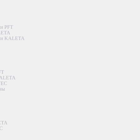
ки PFT
ALETA
дки KALETA
FT
 KALETA
TEC
аны
ETA
EC