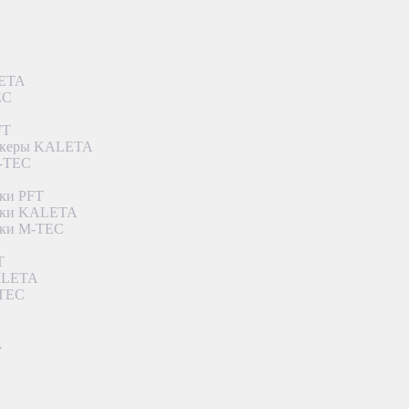
LETA
EC
FT
ункеры KALETA
M-TEC
ки PFT
етки KALETA
тки M-TEC
T
KALETA
-TEC
A