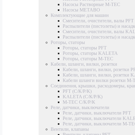
Насосы Растворные M-TEC
Насосы METABO
Комплектующие для машин
Смесители, очистители, валы PFT
Распылители (пистолеты) и насад
Смесители, очистители, валы K
Распылители (пистолеты) и наса
Роторы, статоры
Роторы, статоры PFT
Роторы, статоры KALETA
Роторы, статоры M-TEC
Кабели, шланги, вилки, розетки
Кабели, шланги, вилки, розетки P
Кабели, шланги, вилки, розетки
Кабели шланги вилки розетки M-
Соединения, крышки, расходомеры, кр
PFT (С/К/Р/К)
KALETA (С/К/Р/К)
M-TEC С/К/Р/К
Реле, датчики, выключатели
Реле, датчики, выключатели PFT
Реле, датчики, выключатели KAL
Реле, датчики, выключатели M-T
Вентили, клапаны
Вентили, клапаны PFT