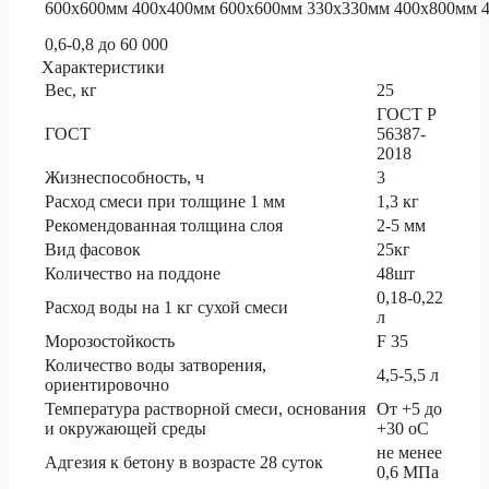
600х600мм
400х400мм
600х600мм
330х330мм
400х800мм
0,6-0,8
до 60 000
Характеристики
Вес, кг
25
ГОСТ Р
ГОСТ
56387-
2018
Жизнеспособность, ч
3
Расход смеси при толщине 1 мм
1,3 кг
Рекомендованная толщина слоя
2-5 мм
Вид фасовок
25кг
Количество на поддоне
48шт
0,18-0,22
Расход воды на 1 кг сухой смеси
л
Морозостойкость
F 35
Количество воды затворения,
4,5-5,5 л
ориентировочно
Температура растворной смеси, основания
От +5 до
и окружающей среды
+30 оС
не менее
Адгезия к бетону в возрасте 28 суток
0,6 МПа