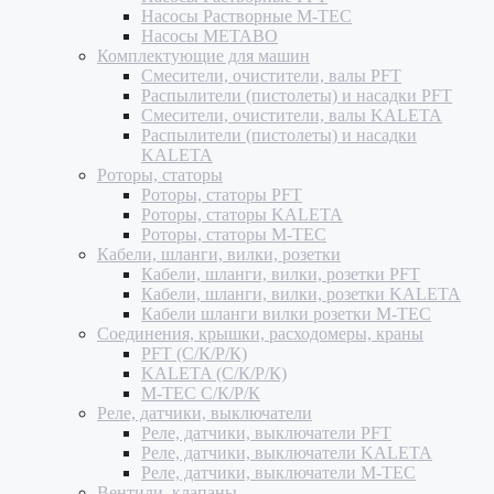
Насосы Растворные M-TEC
Насосы METABO
Комплектующие для машин
Смесители, очистители, валы PFT
Распылители (пистолеты) и насадки PFT
Смесители, очистители, валы KALETA
Распылители (пистолеты) и насадки
KALETA
Роторы, статоры
Роторы, статоры PFT
Роторы, статоры KALETA
Роторы, статоры M-TEC
Кабели, шланги, вилки, розетки
Кабели, шланги, вилки, розетки PFT
Кабели, шланги, вилки, розетки KALETA
Кабели шланги вилки розетки M-TEC
Соединения, крышки, расходомеры, краны
PFT (С/К/Р/К)
KALETA (С/К/Р/К)
M-TEC С/К/Р/К
Реле, датчики, выключатели
Реле, датчики, выключатели PFT
Реле, датчики, выключатели KALETA
Реле, датчики, выключатели M-TEC
Вентили, клапаны