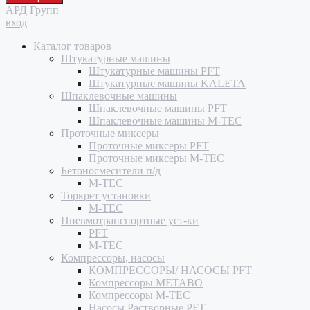
АРД Групп
вход
Каталог товаров
Штукатурные машины
Штукатурные машины PFT
Штукатурные машины KALETA
Шпаклевочные машины
Шпаклевочные машины PFT
Шпаклевочные машины M-TEC
Проточные миксеры
Проточные миксеры PFT
Проточные миксеры M-TEC
Бетоносмесители п/д
M-TEC
Торкрет установки
M-TEC
Пневмотранспортные уст-ки
PFT
M-TEC
Компрессоры, насосы
КОМПРЕССОРЫ/ НАСОСЫ PFT
Компрессоры METABO
Компрессоры M-TEC
Насосы Растворные PFT