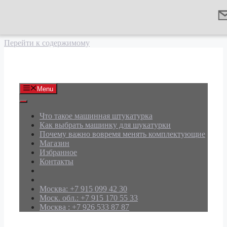
Перейти к содержимому
АРД Групп
Menu
Что такое машинная штукатурка
Как выбрать машинку для шукатурки
Почему важно вовремя менять комплектующие
Магазин
Избранное
Контакты
Москва: +7 915 099 42 30
Моск. обл.: +7 915 170 55 33
Москва : +7 926 533 87 87