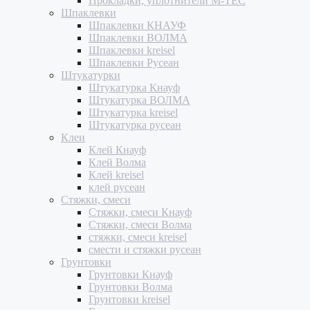
Прокладки, уплотнители M-TEC
Шпаклевки
Шпаклевки КНАУФ
Шпаклевки ВОЛМА
Шпаклевки kreisel
Шпаклевки Русеан
Штукатурки
Штукатурка Кнауф
Штукатурка ВОЛМА
Штукатурка kreisel
Штукатурка русеан
Клеи
Клей Кнауф
Клей Волма
Клей kreisel
клей русеан
Стяжки, смеси
Стяжки, смеси Кнауф
Стяжки, смеси Волма
стяжки, смеси kreisel
смести и стяжки русеан
Грунтовки
Грунтовки Кнауф
Грунтовки Волма
Грунтовки kreisel