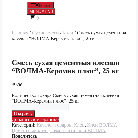
Меню
MENU
MENU
0
Главная
/
Сухие смеси
/
Клеи
/ Смесь сухая цементная
клеевая “ВОЛМА-Керамик плюс”, 25 кг
Смесь сухая цементная клеевая
“ВОЛМА-Керамик плюс”, 25 кг
392
₽
Количество товара Смесь сухая цементная клеевая
"ВОЛМА-Керамик плюс", 25 кг
В корзину
Добавить в избранное
Категорий:
Каталог товаров
,
Клеи
,
Клеи ВОЛМА
,
Цементный клей
,
Цементный клей ВОЛМА
Поделитесь