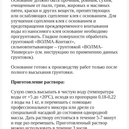
Основание должно быть прочным, ровным, сухим,
очищенным от пыли, грязи, жировых и масляных
пятен, краски и других веществ, препятствующих
или ослабляющих сцепление клея с основанием. Для
улучшения сцепления клея с основанием и
предотвращения преждевременного впитывания
воды из наносимого клея основание необходимо
прогрунтовать. Гладкие поверхности обработать
грунтовкой «ВОЛМА-Контакт»,
сильновпитывающие – грунтовкой «ВОЛМА-
Универсал» (см. инструкцию по применению данных
грунтовок).
Основание готово к производству работ только после
полного высыхания грунтовки.
Приготовление раствора:
Сухую смесь высыпать в чистую воду (температура
воды от +5 до +20ºС), исходя из пропорции 0,18-0,22
л воды на 1 кг, и перемешать с помощью
профессионального миксера или дрели со
специальной насадкой до состояния однородной
массы. Дать раствору отстояться в течение 5-7 минут
и еще раз перемешать. Приготовленный раствор
можно использовать в течение 3 часов.