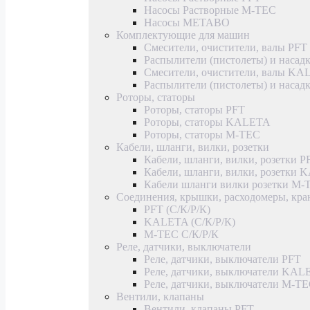
Насосы Растворные M-TEC
Насосы METABO
Комплектующие для машин
Смесители, очистители, валы PFT
Распылители (пистолеты) и насад
Смесители, очистители, валы K
Распылители (пистолеты) и наса
Роторы, статоры
Роторы, статоры PFT
Роторы, статоры KALETA
Роторы, статоры M-TEC
Кабели, шланги, вилки, розетки
Кабели, шланги, вилки, розетки P
Кабели, шланги, вилки, розетки
Кабели шланги вилки розетки M-
Соединения, крышки, расходомеры, кр
PFT (С/К/Р/К)
KALETA (С/К/Р/К)
M-TEC С/К/Р/К
Реле, датчики, выключатели
Реле, датчики, выключатели PFT
Реле, датчики, выключатели KAL
Реле, датчики, выключатели M-T
Вентили, клапаны
Вентили, клапаны PFT