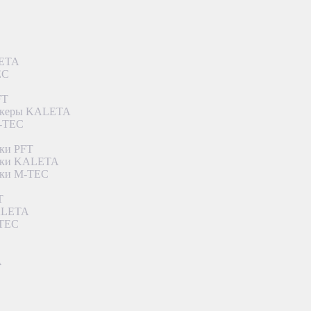
LETA
EC
FT
ункеры KALETA
M-TEC
ки PFT
етки KALETA
тки M-TEC
T
KALETA
-TEC
A