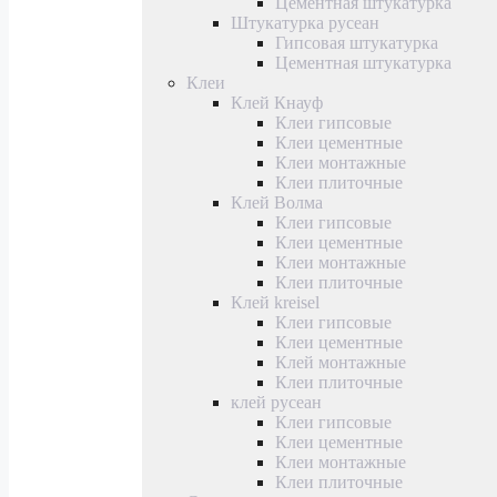
Цементная штукатурка
Штукатурка русеан
Гипсовая штукатурка
Цементная штукатурка
Клеи
Клей Кнауф
Клеи гипсовые
Клеи цементные
Клеи монтажные
Клеи плиточные
Клей Волма
Клеи гипсовые
Клеи цементные
Клеи монтажные
Клеи плиточные
Клей kreisel
Клеи гипсовые
Клеи цементные
Клей монтажные
Клеи плиточные
клей русеан
Клеи гипсовые
Клеи цементные
Клеи монтажные
Клеи плиточные