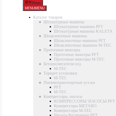
Меню
MENU
MENU
Каталог товаров
Штукатурные машины
Штукатурные машины PFT
Штукатурные машины KALETA
Шпаклевочные машины
Шпаклевочные машины PFT
Шпаклевочные машины M-TEC
Проточные миксеры
Проточные миксеры PFT
Проточные миксеры M-TEC
Бетоносмесители п/д
M-TEC
Торкрет установки
M-TEC
Пневмотранспортные уст-ки
PFT
M-TEC
Компрессоры, насосы
КОМПРЕССОРЫ/ НАСОСЫ PFT
Компрессоры METABO
Компрессоры M-TEC
Насосы Растворные PFT