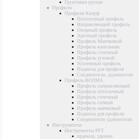
Грунтовки русеан
Профили
Профили Кнауф
Потолочный профиль
Направляющий профиль
Опорный профиль
Арочный профиль
Профиль Маячковый
Профиль капельник
Профиль стоечный
Профиль угловой
Усиленный профиль
Подвесы для профиля
Соединители, удлинители
Профиль ВОЛМА
Профиль направляющий
Профиль потолочный
Профиль стоечный
Профиль гибкий
Профиль маячковый
Подвесы для профиля
Соединители удлинители
Инструменты
Инструменты PFT
правило, уровни