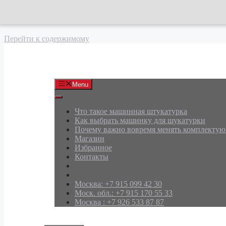
Перейти к содержимому
АРД Групп
Menu
Что такое машинная штукатурка
Как выбрать машинку для шукатурки
Почему важно вовремя менять комплекту
Магазин
Избранное
Контакты
Москва: +7 915 099 42 30
Моск. обл.: +7 915 170 55 33
Москва : +7 926 533 87 87