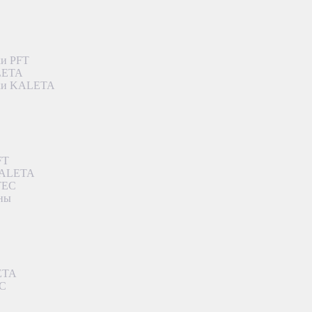
ки PFT
ALETA
дки KALETA
FT
 KALETA
TEC
аны
ETA
EC