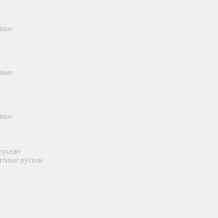
тные
тные
тные
русеан
нтные русеан