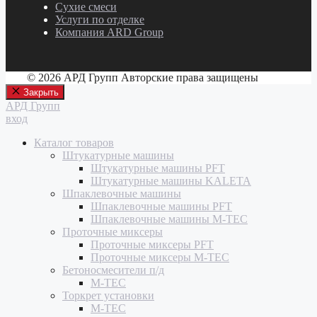
Сухие смеси
Услуги по отделке
Компания ARD Group
© 2026 АРД Групп Авторские права защищены
Закрыть
АРД Групп
вход
Каталог товаров
Штукатурные машины
Штукатурные машины PFT
Штукатурные машины KALETA
Шпаклевочные машины
Шпаклевочные машины PFT
Шпаклевочные машины M-TEC
Проточные миксеры
Проточные миксеры PFT
Проточные миксеры M-TEC
Бетоносмесители п/д
M-TEC
Торкрет установки
M-TEC