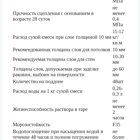
МПа
не
Прочность сцепления с основанием в
менее
возрасте 28 суток
0,4
МПа
11-12
Расход сухой смеси при слое толщиной 10 мм
кг/
кв.м
Рекомендованная толщина слоя для потолков
10 мм
10-30
Рекомендуемая толщина слоя для стен
мм
Толщина слоя, допускаемая при заделке
до 60
раковин, выбоин на поверхности
мм
Количество на поддоне
48шт
0,26-
Расход воды на 1 кг сухой смеси
0,3 л
не
менее
Жизнеспособность раствора в таре
2
часов
Морозостойкость
F35
Водопоглощение при насыщении водой в
не
течение 48 часов и полном погружении
более