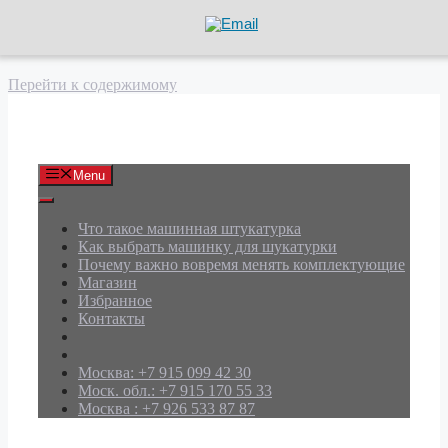
Перейти к содержимому
АРД Групп
Menu
Что такое машинная штукатурка
Как выбрать машинку для шукатурки
Почему важно вовремя менять комплектующие
Магазин
Избранное
Контакты
Москва: +7 915 099 42 30
Моск. обл.: +7 915 170 55 33
Москва : +7 926 533 87 87