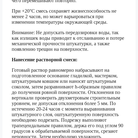
чего перемешивают повторно.
При +20°С смесь сохраняет жизнеспособность не
менее 2 часов, но может варьироваться при
изменении температуры окружающей среды.
Внимание: Не допускать передозировки воды, так
как излишек воды приводит к отслаиванию и потере
механической прочности штукатурки, а также
появлению трещин на поверхности.
Нанесение растворной смеси:
Готовый раствор равномерно набрасывают на
подготовленное основание гладилкой, мастерком,
штукатурным ковшом или наносят штукатурным
соколом, затем разравнивают h-образным правилом
до получения ровной поверхности. Отклонения по
вертикали проверить двухметровым строительным
уровнем, не допуская отклонения более 5 мм. По
истечению 20-24 часов с момента выравнивания
штукатурного слоя, оштукатуренную поверхность
необходимо подрезать. Подрезку выполняют
трапецеидальным правилом, держа его под углом 90
градусов к обрабатываемой поверхности, срезают
неровности. Затем необходимо увлажнить