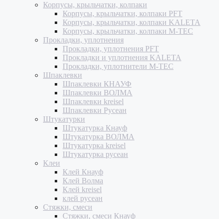
Корпусы, крыльчатки, колпаки
Корпусы, крыльчатки, колпаки PFT
Корпусы, крыльчатки, колпаки KALETA
Корпусы, крыльчатки, колпаки M-TEC
Прокладки, уплотнения
Прокладки, уплотнения PFT
Прокладки и уплотнения KALETA
Прокладки, уплотнители M-TEC
Шпаклевки
Шпаклевки КНАУФ
Шпаклевки ВОЛМА
Шпаклевки kreisel
Шпаклевки Русеан
Штукатурки
Штукатурка Кнауф
Штукатурка ВОЛМА
Штукатурка kreisel
Штукатурка русеан
Клеи
Клей Кнауф
Клей Волма
Клей kreisel
клей русеан
Стяжки, смеси
Стяжки, смеси Кнауф