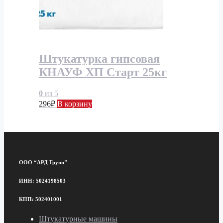
Штукатурка гипсовая
КНАУФ ХП Старт 25кг
0
из 5
296
₽
В корзину
ООО “АРД Групп"
ИНН: 5024198503
КПП: 502401001
Штукатурные машины