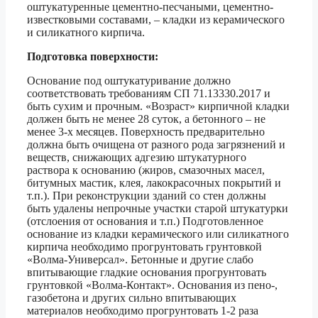
оштукатуренные цементно-песчаными, цементно-
известковыми составами, – кладки из керамического
и силикатного кирпича.
Подготовка поверхности:
Основание под оштукатуривание должно
соответствовать требованиям СП 71.13330.2017 и
быть сухим и прочным. «Возраст» кирпичной кладки
должен быть не менее 28 суток, а бетонного – не
менее 3-х месяцев. Поверхность предварительно
должна быть очищена от разного рода загрязнений и
веществ, снижающих адгезию штукатурного
раствора к основанию (жиров, смазочных масел,
битумных мастик, клея, лакокрасочных покрытий и
т.п.). При реконструкции зданий со стен должны
быть удалены непрочные участки старой штукатурки
(отслоения от основания и т.п.) Подготовленное
основание из кладки керамического или силикатного
кирпича необходимо прогрунтовать грунтовкой
«Волма-Универсал». Бетонные и другие слабо
впитывающие гладкие основания прогрунтовать
грунтовкой «Волма-Контакт». Основания из пено-,
газобетона и других сильно впитывающих
материалов необходимо прогрунтовать 1-2 раза