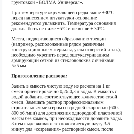
грунтовкой «ВОЛМА-Универсал».
При температуре окружающей среды выше +30ºС
перед нанесением штукатурки основание
рекомендуется увлажнить. Температура основания
должна быть не ниже +5ºС и не выше + 30ºС.
Места, подвергающиеся образованию трещин
(например, расположенные рядом различные
конструкционные материалы, углы отверстий и т.п.),
необходимо укрепить перед оштукатуриванием
армирующий сеткой из стекловолокна с ячейками
5×5 мм.
Приготовление раствора:
Залить в емкость чистую воду из расчета на 1 кг
смеси ориентировочно 0,26-0,3 л воды. В емкость с
водой добавить соответствующее количество сухой
смеси. Замешать раствор профессиональным
строительным миксером со средней скоростью (600-
800 об./мин) для достижения однородной пластичной
массы без комков, при необходимости добавить воды.
Затем выдерживают технологическую паузу 3-5
минут для «созревания» растворной смеси, после