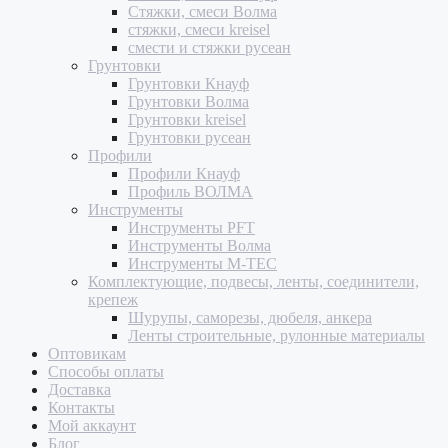
Стяжки, смеси Волма
стяжки, смеси kreisel
смести и стяжки русеан
Грунтовки
Грунтовки Кнауф
Грунтовки Волма
Грунтовки kreisel
Грунтовки русеан
Профили
Профили Кнауф
Профиль ВОЛМА
Инструменты
Инструменты PFT
Инструменты Волма
Инструменты M-TEC
Комплектующие, подвесы, ленты, соединители,
крепеж
Шурупы, саморезы, дюбеля, анкера
Ленты строительные, рулонные материалы
Оптовикам
Способы оплаты
Доставка
Контакты
Мой аккаунт
Блог