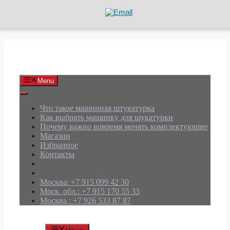
Перейти
к
содержимому
АРД Групп
Menu
Что такое машинная штукатурка
Как выбрать машинку для шукатурки
Почему важно вовремя менять комплектующие
Магазин
Избранное
Контакты
Москва: +7 915 099 42 30
Моск. обл.: +7 915 170 55 33
Москва : +7 926 533 87 87