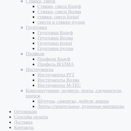
Стяжки, смеси
Стяжки, смеси Кнауф
Стяжки, смеси Волма
стяжки, смеси kreisel
смести и стяжки русеан
Грунтовки
Грунтовки Кнауф
Грунтовки Волма
Грунтовки kreisel
Грунтовки русеан
Профили
Профили Кнауф
Профиль ВОЛМА
Инструменты
Инструменты PFT
Инструменты Волма
Инструменты M-TEC
Комплектующие, подвесы, ленты, соединители,
крепеж
Шурупы, саморезы, дюбеля, анкера
Ленты строительные, рулонные материалы
Оптовикам
Способы оплаты
Доставка
Контакты