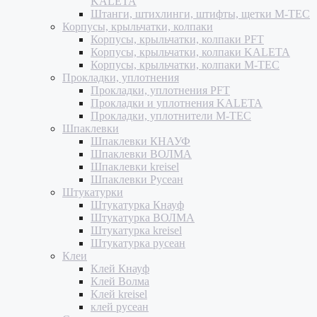
KALETA
Штанги, штихлинги, штифты, щетки M-TEC
Корпусы, крыльчатки, колпаки
Корпусы, крыльчатки, колпаки PFT
Корпусы, крыльчатки, колпаки KALETA
Корпусы, крыльчатки, колпаки M-TEC
Прокладки, уплотнения
Прокладки, уплотнения PFT
Прокладки и уплотнения KALETA
Прокладки, уплотнители M-TEC
Шпаклевки
Шпаклевки КНАУФ
Шпаклевки ВОЛМА
Шпаклевки kreisel
Шпаклевки Русеан
Штукатурки
Штукатурка Кнауф
Штукатурка ВОЛМА
Штукатурка kreisel
Штукатурка русеан
Клеи
Клей Кнауф
Клей Волма
Клей kreisel
клей русеан