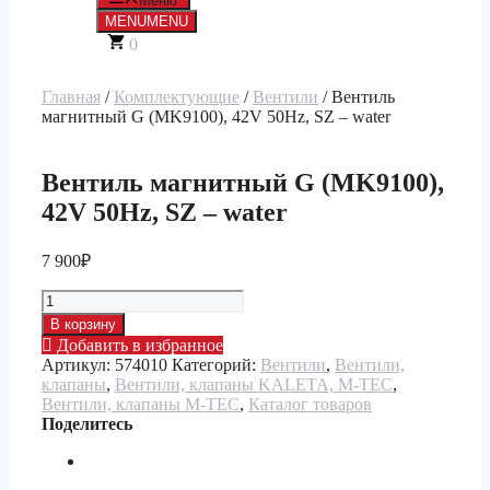
Меню
MENU
MENU
0
Главная
/
Комплектующие
/
Вентили
/ Вентиль
магнитный G (MK9100), 42V 50Hz, SZ – water
Вентиль магнитный G (MK9100),
42V 50Hz, SZ – water
7 900
₽
Количество
товара
В корзину
Вентиль
Добавить в избранное
магнитный
Артикул:
574010
Категорий:
Вентили
,
Вентили,
G
клапаны
,
Вентили, клапаны KALETA, M-TEC
,
(MK9100),
Вентили, клапаны M-TEC
,
Каталог товаров
42V
Поделитесь
50Hz,
SZ
-