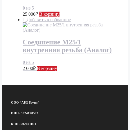
0
из 5
25 000
₽
В корзину
Добавить в избранное
Соединение М25/1
внутренняя резьба (Аналог)
0
из 5
2 600
₽
В корзину
ООО “АРД Групп"
ИНН: 5024198503
КПП: 502401001