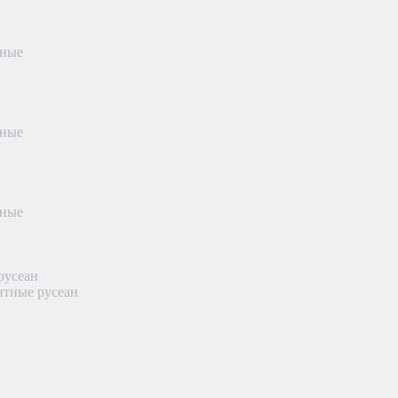
тные
тные
тные
русеан
нтные русеан