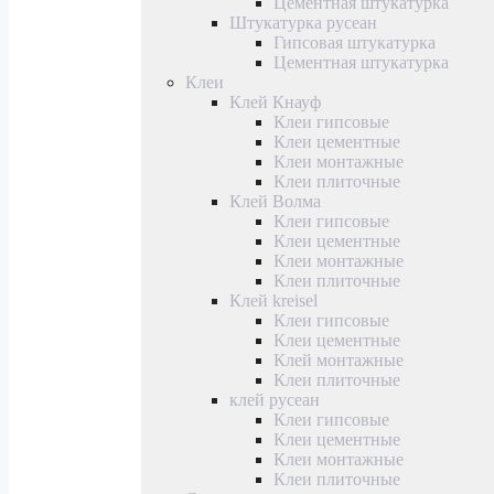
Цементная штукатурка
Штукатурка русеан
Гипсовая штукатурка
Цементная штукатурка
Клеи
Клей Кнауф
Клеи гипсовые
Клеи цементные
Клеи монтажные
Клеи плиточные
Клей Волма
Клеи гипсовые
Клеи цементные
Клеи монтажные
Клеи плиточные
Клей kreisel
Клеи гипсовые
Клеи цементные
Клей монтажные
Клеи плиточные
клей русеан
Клеи гипсовые
Клеи цементные
Клеи монтажные
Клеи плиточные