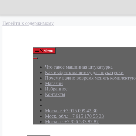
Перейти к содержимому
АРД Групп
Menu
Что такое машинная штукатурка
Как выбрать машинку для шукатурки
Почему важно вовремя менять комплекту
Магазин
Избранное
Контакты
Москва: +7 915 099 42 30
Моск. обл.: +7 915 170 55 33
Москва : +7 926 533 87 87