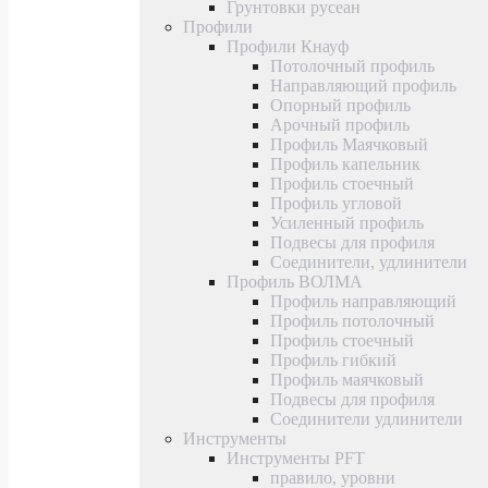
Грунтовки русеан
Профили
Профили Кнауф
Потолочный профиль
Направляющий профиль
Опорный профиль
Арочный профиль
Профиль Маячковый
Профиль капельник
Профиль стоечный
Профиль угловой
Усиленный профиль
Подвесы для профиля
Соединители, удлинители
Профиль ВОЛМА
Профиль направляющий
Профиль потолочный
Профиль стоечный
Профиль гибкий
Профиль маячковый
Подвесы для профиля
Соединители удлинители
Инструменты
Инструменты PFT
правило, уровни