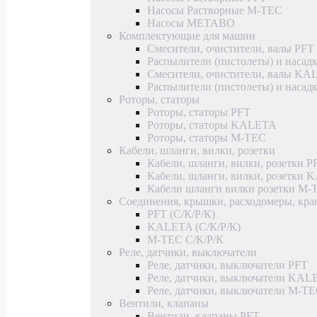
Насосы Растворные M-TEC
Насосы METABO
Комплектующие для машин
Смесители, очистители, валы PFT
Распылители (пистолеты) и насад
Смесители, очистители, валы K
Распылители (пистолеты) и наса
Роторы, статоры
Роторы, статоры PFT
Роторы, статоры KALETA
Роторы, статоры M-TEC
Кабели, шланги, вилки, розетки
Кабели, шланги, вилки, розетки P
Кабели, шланги, вилки, розетки
Кабели шланги вилки розетки M-
Соединения, крышки, расходомеры, кр
PFT (С/К/Р/К)
KALETA (С/К/Р/К)
M-TEC С/К/Р/К
Реле, датчики, выключатели
Реле, датчики, выключатели PFT
Реле, датчики, выключатели KAL
Реле, датчики, выключатели M-T
Вентили, клапаны
Вентили, клапаны PFT