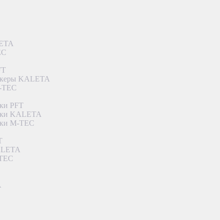
LETA
EC
FT
ункеры KALETA
M-TEC
ки PFT
етки KALETA
тки M-TEC
T
KALETA
-TEC
A