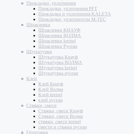
Прокладки, уплотнения
Прокладки, уплотнения PFT
Прокладки и уплотнения KALETA
Прокладки, уплотнители M-TEC
Шпаклевки
Шпаклевки КНАУФ
Шпаклевки ВОЛМА
Шпаклевки kreisel
Шпаклевки Русеан
Штукатурки
Штукатурка Кнауф
Штукатурка ВОЛМА
Штукатурка kreisel
Штукатурка русеан
Клеи
Клей Кнауф
Клей Волма
Клей kreisel
клей русеан
Стяжки, смеси
Стяжки, смеси Кнауф
Стяжки, смеси Волма
стяжки, смеси kreisel
смести и стяжки русеан
Грунтовки