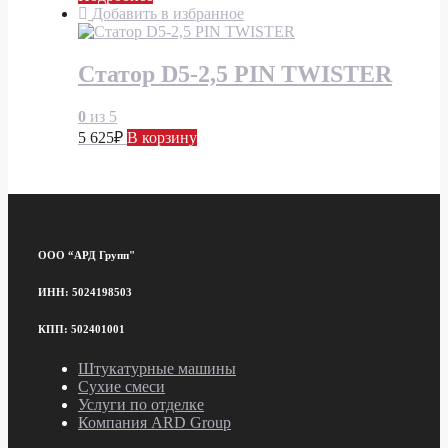
Добавить в избранное
Статор D5-2,5 PIN TWISTER
0
из 5
5 625
₽
В корзину
ООО “АРД Групп"
ИНН: 5024198503
КПП: 502401001
Штукатурные машины
Сухие смеси
Услуги по отделке
Компания ARD Group