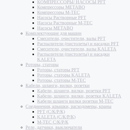
КОМПРЕССОРЫ/ НАСОСЫ PFT
Компрессоры METABO
Компрессоры M-TEC
Насосы Растворные PFT
Насосы Растворные M-TEC
Насосы METABO
Комплектующие для машин
Смесители, очистители, валы PFT
Распылители (пистолеты) и насадки PFT
Смесители, очистители, валы KALETA
Распылители (пистолеты) и насадки
KALETA
Роторы, статоры
Роторы, статоры PFT
Роторы, статоры KALETA
Роторы, статоры M-TEC
Кабели, шланги, вилки, розетки
Кабели, шланги, вилки, розетки PFT
Кабели, шланги, вилки, розетки KALETA
Кабели шланги вилки розетки M-TEC
Соединения, крышки, расходомеры, краны
PFT (С/К/Р/К)
KALETA (С/К/Р/К)
M-TEC С/К/Р/К
Реле, датчики, выключатели