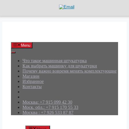
Перейти
к
содержимому
АРД Групп
Menu
Что такое машинная штукатурка
Как выбрать машинку для шукатурки
Почему важно вовремя менять комплектующие
Магазин
Избранное
Контакты
Москва: +7 915 099 42 30
Моск. обл.: +7 915 170 55 33
Москва : +7 926 533 87 87