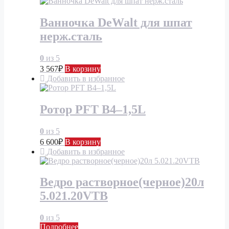
Ванночка DeWalt для шпат
нерж.сталь
0
из 5
3 567
₽
В корзину
Добавить в избранное
Ротор PFT В4–1,5L
0
из 5
6 600
₽
В корзину
Добавить в избранное
Ведро растворное(черное)20л
5.021.20VTB
0
из 5
Подробнее