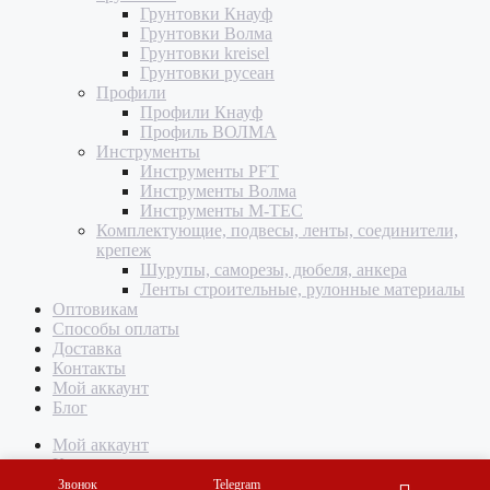
Грунтовки Кнауф
Грунтовки Волма
Грунтовки kreisel
Грунтовки русеан
Профили
Профили Кнауф
Профиль ВОЛМА
Инструменты
Инструменты PFT
Инструменты Волма
Инструменты M-TEC
Комплектующие, подвесы, ленты, соединители,
крепеж
Шурупы, саморезы, дюбеля, анкера
Ленты строительные, рулонные материалы
Оптовикам
Способы оплаты
Доставка
Контакты
Мой аккаунт
Блог
Мой аккаунт
Корзина
Звонок
Telegram