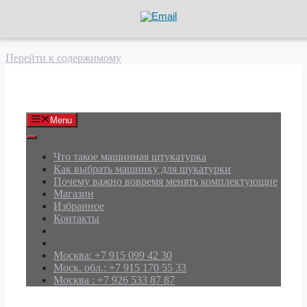
Перейти к содержимому
АРД Групп
Menu
Что такое машинная штукатурка
Как выбрать машинку для шукатурки
Почему важно вовремя менять комплектующие
Магазин
Избранное
Контакты
Москва: +7 915 099 42 30
Моск. обл.: +7 915 170 55 33
Москва : +7 926 533 87 87