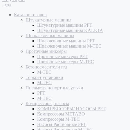
вход
Каталог товаров
Штукатурные машины
Штукатурные машины PFT
Штукатурные машины KALETA
Шпаклевочные машины
Шпаклевочные машины PFT
Шпаклевочные машины M-TEC
Проточные миксеры
Проточные миксеры PFT
Проточные миксеры M-TEC
Бетоносмесители п/д
M-TEC
Торкрет установки
M-TEC
Пневмотранспортные уст-ки
PFT
M-TEC
Компрессоры, насосы
КОМПРЕССОРЫ/ НАСОСЫ PFT
Компрессоры METABO
Компрессоры M-TEC
Насосы Растворные PFT
Насосы Растворные M-TEC