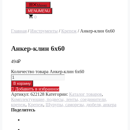
Меню
MENU
MENU
0
Главная
/
Инструменты
/
Крепеж
/ Анкер-клин 6х60
Анкер-клин 6х60
494
₽
Количество товара Анкер-клин 6х60
В корзину
Добавить в избранное
Артикул:
622128
Категории:
Каталог товаров
,
Комплектующие, подвесы, ленты, соединители,
крепеж
,
Крепеж
,
Шурупы, саморезы, дюбеля, анкера
Поделитесь