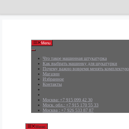
Перейти
к
содержимому
АРД Групп
Menu
Что такое машинная штукатурка
Как выбрать машинку для шукатурки
Почему важно вовремя менять комплекту
Магазин
Избранное
Контакты
Москва: +7 915 099 42 30
Моск. обл.: +7 915 170 55 33
Москва : +7 926 533 87 87
Меню