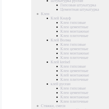
Штукатурка русеан
Гипсовая штукатурка
Цементная штукатурка
Клеи
Клей Кнауф
Клеи гипсовые
Клеи цементные
Клеи монтажные
Клеи плиточные
Клей Волма
Клеи гипсовые
Клеи цементные
Клеи монтажные
Клеи плиточные
Клей kreisel
Клеи гипсовые
Клеи цементные
Клей монтажные
Клеи плиточные
клей русеан
Клеи гипсовые
Клеи цементные
Клеи монтажные
Клеи плиточные
Стяжки, смеси