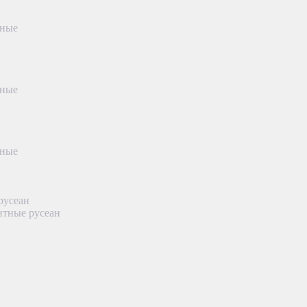
тные
тные
тные
русеан
нтные русеан