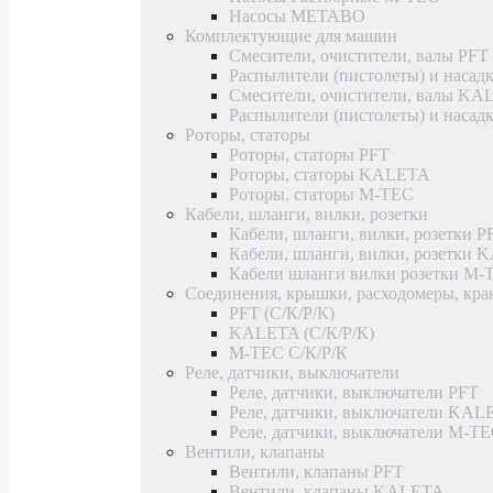
Насосы METABO
Комплектующие для машин
Смесители, очистители, валы PFT
Распылители (пистолеты) и насад
Смесители, очистители, валы K
Распылители (пистолеты) и наса
Роторы, статоры
Роторы, статоры PFT
Роторы, статоры KALETA
Роторы, статоры M-TEC
Кабели, шланги, вилки, розетки
Кабели, шланги, вилки, розетки P
Кабели, шланги, вилки, розетки
Кабели шланги вилки розетки M-
Соединения, крышки, расходомеры, кр
PFT (С/К/Р/К)
KALETA (С/К/Р/К)
M-TEC С/К/Р/К
Реле, датчики, выключатели
Реле, датчики, выключатели PFT
Реле, датчики, выключатели KAL
Реле, датчики, выключатели M-T
Вентили, клапаны
Вентили, клапаны PFT
Вентили, клапаны KALETA