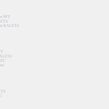
ки PFT
ALETA
дки KALETA
FT
 KALETA
TEC
аны
ETA
EC