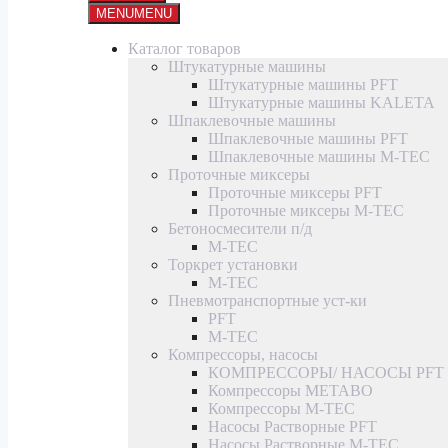
MENU
MENU
Каталог товаров
Штукатурные машины
Штукатурные машины PFT
Штукатурные машины KALETA
Шпаклевочные машины
Шпаклевочные машины PFT
Шпаклевочные машины M-TEC
Проточные миксеры
Проточные миксеры PFT
Проточные миксеры M-TEC
Бетоносмесители п/д
M-TEC
Торкрет установки
M-TEC
Пневмотранспортные уст-ки
PFT
M-TEC
Компрессоры, насосы
КОМПРЕССОРЫ/ НАСОСЫ PFT
Компрессоры METABO
Компрессоры M-TEC
Насосы Растворные PFT
Насосы Растворные M-TEC