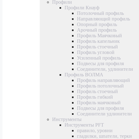
Профили
Профили Кнауф
Потолочный профиль
Направляющий профиль
Опорный профиль
Арочный профиль
Профиль Маячковый
Профиль капельник
Профиль стоечный
Профиль угловой
Усиленный профиль
Подвесы для профиля
Соединители, удлинители
Профиль ВОЛМА
Профиль направляющий
Профиль потолочный
Профиль стоечный
Профиль гибкий
Профиль маячковый
Подвесы для профиля
Соединители удлинители
Инструменты
Инструменты PFT
правило, уровни
гладилки, шпатели, терки