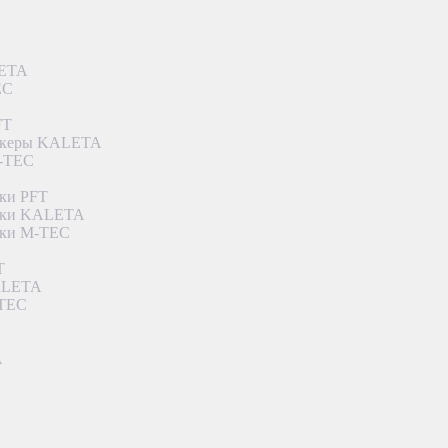
LETA
EC
FT
ункеры KALETA
M-TEC
ки PFT
етки KALETA
тки M-TEC
T
KALETA
-TEC
A