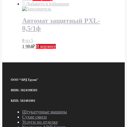
Добавить в избранное
Автомат защитный PXL-
0,5/1ф
0
из 5
1 984
₽
В корзину
ООО “АРД Групп"
ИНН: 5024198503
КПП: 502401001
Штукатурные машины
Сухие смеси
Услуги по отделке