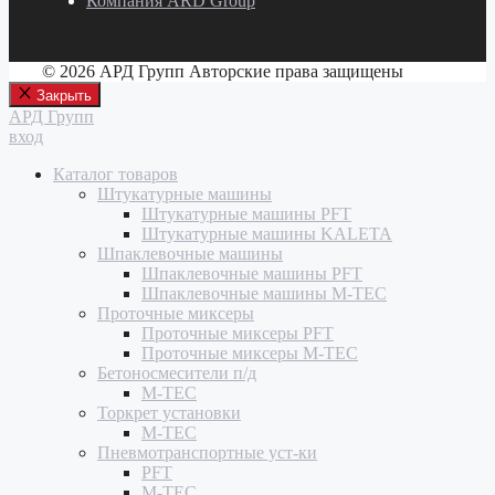
Компания ARD Group
© 2026 АРД Групп Авторские права защищены
Закрыть
АРД Групп
вход
Каталог товаров
Штукатурные машины
Штукатурные машины PFT
Штукатурные машины KALETA
Шпаклевочные машины
Шпаклевочные машины PFT
Шпаклевочные машины M-TEC
Проточные миксеры
Проточные миксеры PFT
Проточные миксеры M-TEC
Бетоносмесители п/д
M-TEC
Торкрет установки
M-TEC
Пневмотранспортные уст-ки
PFT
M-TEC