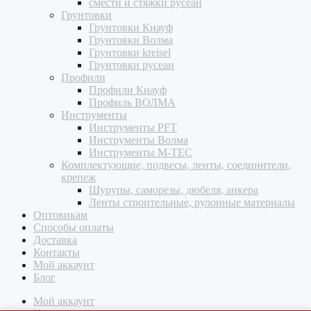
смести и стяжки русеан
Грунтовки
Грунтовки Кнауф
Грунтовки Волма
Грунтовки kreisel
Грунтовки русеан
Профили
Профили Кнауф
Профиль ВОЛМА
Инструменты
Инструменты PFT
Инструменты Волма
Инструменты M-TEC
Комплектующие, подвесы, ленты, соединители,
крепеж
Шурупы, саморезы, дюбеля, анкера
Ленты строительные, рулонные материалы
Оптовикам
Способы оплаты
Доставка
Контакты
Мой аккаунт
Блог
Мой аккаунт