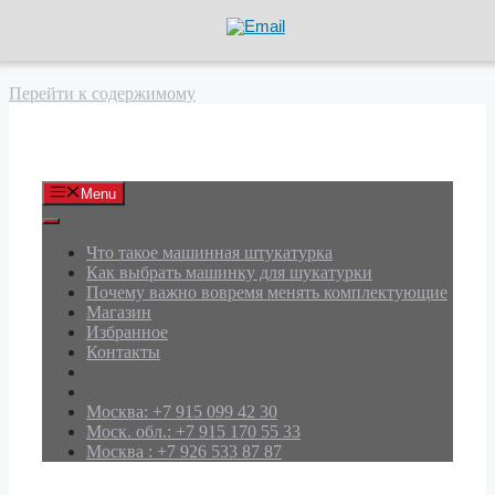
Перейти к содержимому
АРД Групп
Menu
Что такое машинная штукатурка
Как выбрать машинку для шукатурки
Почему важно вовремя менять комплектующие
Магазин
Избранное
Контакты
Москва: +7 915 099 42 30
Моск. обл.: +7 915 170 55 33
Москва : +7 926 533 87 87