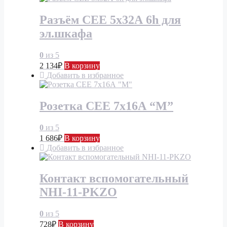
Разъём СЕЕ 5х32А 6h для
эл.шкафа
0
из 5
2 134
₽
В корзину
Добавить в избранное
Розетка СЕЕ 7х16А “М”
0
из 5
1 686
₽
В корзину
Добавить в избранное
Контакт вспомогательный
NHI-11-PKZO
0
из 5
728
₽
В корзину