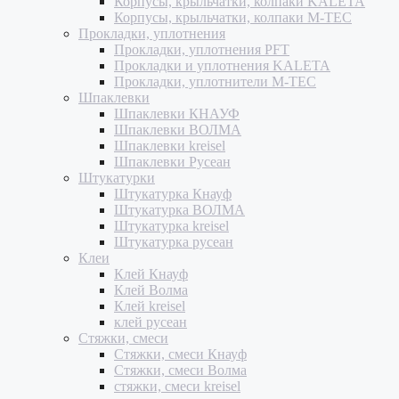
Корпусы, крыльчатки, колпаки KALETA
Корпусы, крыльчатки, колпаки M-TEC
Прокладки, уплотнения
Прокладки, уплотнения PFT
Прокладки и уплотнения KALETA
Прокладки, уплотнители M-TEC
Шпаклевки
Шпаклевки КНАУФ
Шпаклевки ВОЛМА
Шпаклевки kreisel
Шпаклевки Русеан
Штукатурки
Штукатурка Кнауф
Штукатурка ВОЛМА
Штукатурка kreisel
Штукатурка русеан
Клеи
Клей Кнауф
Клей Волма
Клей kreisel
клей русеан
Стяжки, смеси
Стяжки, смеси Кнауф
Стяжки, смеси Волма
стяжки, смеси kreisel