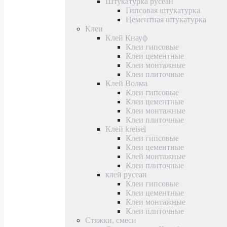
Штукатурка русеан
Гипсовая штукатурка
Цементная штукатурка
Клеи
Клей Кнауф
Клеи гипсовые
Клеи цементные
Клеи монтажные
Клеи плиточные
Клей Волма
Клеи гипсовые
Клеи цементные
Клеи монтажные
Клеи плиточные
Клей kreisel
Клеи гипсовые
Клеи цементные
Клей монтажные
Клеи плиточные
клей русеан
Клеи гипсовые
Клеи цементные
Клеи монтажные
Клеи плиточные
Стяжки, смеси