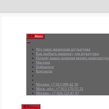
Перейти
к
содержимому
АРД Групп
Menu
Что такое машинная штукатурка
Как выбрать машинку для шукатурки
Почему важно вовремя менять комплекту
Магазин
Избранное
Контакты
Москва: +7 915 099 42 30
Моск. обл.: +7 915 170 55 33
Москва : +7 926 533 87 87
Меню