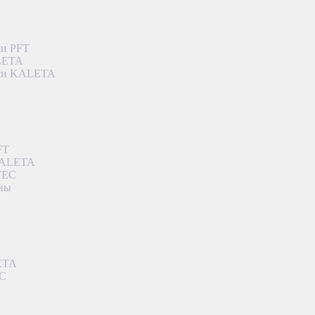
ки PFT
ALETA
дки KALETA
FT
 KALETA
TEC
аны
ETA
EC