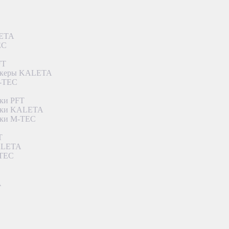
LETA
EC
FT
ункеры KALETA
M-TEC
ки PFT
етки KALETA
тки M-TEC
T
KALETA
-TEC
A