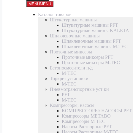
MENU
MENU
Каталог товаров
Штукатурные машины
Штукатурные машины PFT
Штукатурные машины KALETA
Шпаклевочные машины
Шпаклевочные машины PFT
Шпаклевочные машины M-TEC
Проточные миксеры
Проточные миксеры PFT
Проточные миксеры M-TEC
Бетоносмесители п/д
M-TEC
Торкрет установки
M-TEC
Пневмотранспортные уст-ки
PFT
M-TEC
Компрессоры, насосы
КОМПРЕССОРЫ/ НАСОСЫ PFT
Компрессоры METABO
Компрессоры M-TEC
Насосы Растворные PFT
Насосы Растворные M-TEC