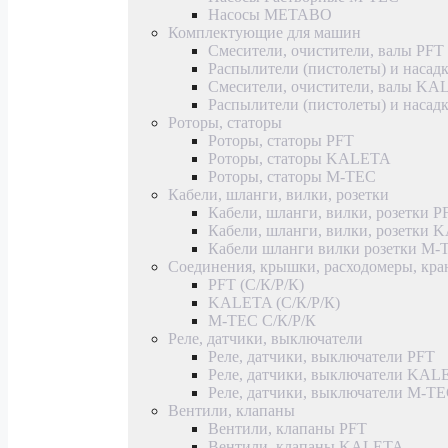
Насосы METABO
Комплектующие для машин
Смесители, очистители, валы PFT
Распылители (пистолеты) и насад
Смесители, очистители, валы K
Распылители (пистолеты) и наса
Роторы, статоры
Роторы, статоры PFT
Роторы, статоры KALETA
Роторы, статоры M-TEC
Кабели, шланги, вилки, розетки
Кабели, шланги, вилки, розетки P
Кабели, шланги, вилки, розетки
Кабели шланги вилки розетки M-
Соединения, крышки, расходомеры, кр
PFT (С/К/Р/К)
KALETA (С/К/Р/К)
M-TEC С/К/Р/К
Реле, датчики, выключатели
Реле, датчики, выключатели PFT
Реле, датчики, выключатели KAL
Реле, датчики, выключатели M-T
Вентили, клапаны
Вентили, клапаны PFT
Вентили, клапаны KALETA