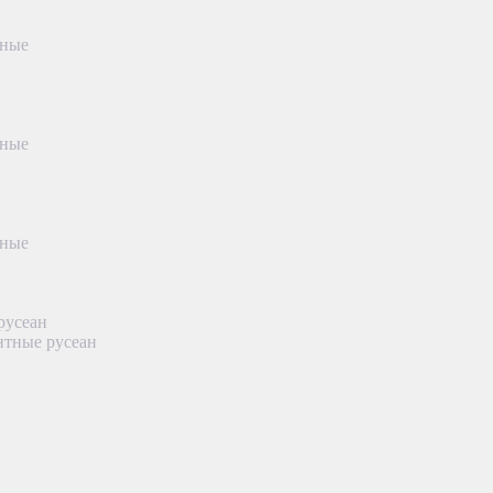
тные
тные
тные
русеан
нтные русеан